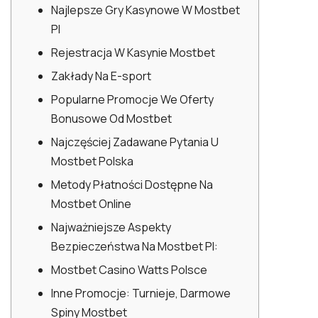
Najlepsze Gry Kasynowe W Mostbet
Pl
Rejestracja W Kasynie Mostbet
Zakłady Na E-sport
Popularne Promocje We Oferty
Bonusowe Od Mostbet
Najczęściej Zadawane Pytania U
Mostbet Polska
Metody Płatności Dostępne Na
Mostbet Online
Najważniejsze Aspekty
Bezpieczeństwa Na Mostbet Pl:
Mostbet Casino Watts Polsce
Іnnе Prоmоcjе: Turnіеjе, Dаrmоwе
Spіnу Mоstbеt