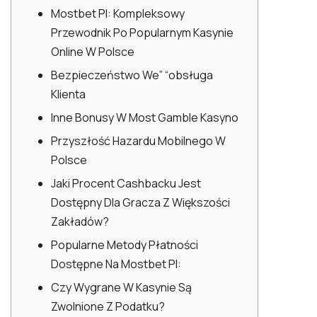
Mostbet Pl: Kompleksowy
Przewodnik Po Popularnym Kasynie
Online W Polsce
Bezpieczeństwo We” “obsługa
Klienta
Inne Bonusy W Most Gamble Kasyno
Przyszłość Hazardu Mobilnego W
Polsce
Jaki Procent Cashbacku Jest
Dostępny Dla Gracza Z Większości
Zakładów?
Popularne Metody Płatności
Dostępne Na Mostbet Pl:
Czy Wygrane W Kasynie Są
Zwolnione Z Podatku?