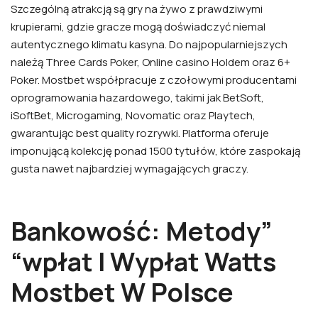
Szczególną atrakcją są gry na żywo z prawdziwymi
krupierami, gdzie gracze mogą doświadczyć niemal
autentycznego klimatu kasyna. Do najpopularniejszych
należą Three Cards Poker, Online casino Holdem oraz 6+
Poker. Mostbet współpracuje z czołowymi producentami
oprogramowania hazardowego, takimi jak BetSoft,
iSoftBet, Microgaming, Novomatic oraz Playtech,
gwarantując best quality rozrywki. Platforma oferuje
imponującą kolekcję ponad 1500 tytułów, które zaspokają
gusta nawet najbardziej wymagających graczy.
Bаnkоwоść: Mеtоdу”
“wpłаt І Wуpłаt Watts
Mоstbеt W Pоlscе