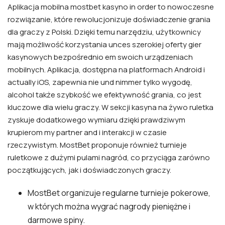
Aplikacja mobilna mostbet kasyno in order to nowoczesne
rozwiązanie, które rewolucjonizuje doświadczenie grania
dla graczy z Polski. Dzięki temu narzędziu, użytkownicy
mają możliwość korzystania unces szerokiej oferty gier
kasynowych bezpośrednio em swoich urządzeniach
mobilnych. Aplikacja, dostępna na platformach Android i
actually iOS, zapewnia nie und nimmer tylko wygodę,
alcohol także szybkość we efektywność grania, co jest
kluczowe dla wielu graczy. W sekcji kasyna na żywo ruletka
zyskuje dodatkowego wymiaru dzięki prawdziwym
krupierom my partner and i interakcji w czasie
rzeczywistym. MostBet proponuje również turnieje
ruletkowe z dużymi pulami nagród, co przyciąga zarówno
początkujących, jak i doświadczonych graczy.
MostBet organizuje regularne turnieje pokerowe,
w których można wygrać nagrody pieniężne i
darmowe spiny.