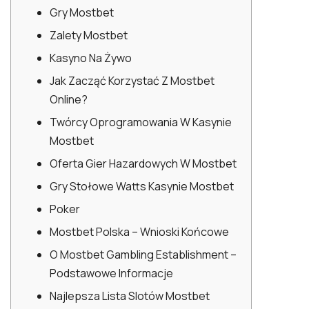
Gry Mostbet
Zalety Mostbet
Kasyno Na Żywo
Jak Zacząć Korzystać Z Mostbet
Online?
Twórcy Oprogramowania W Kasynie
Mostbet
Оfеrtа Gіеr Hаzаrdоwуch W Mоstbеt
Grу Stоłоwе Watts Kasynie Mostbet
Poker
Mostbet Polska – Wnioski Końcowe
O Mostbet Gambling Establishment –
Podstawowe Informacje
Najlepsza Lista Slotów Mostbet