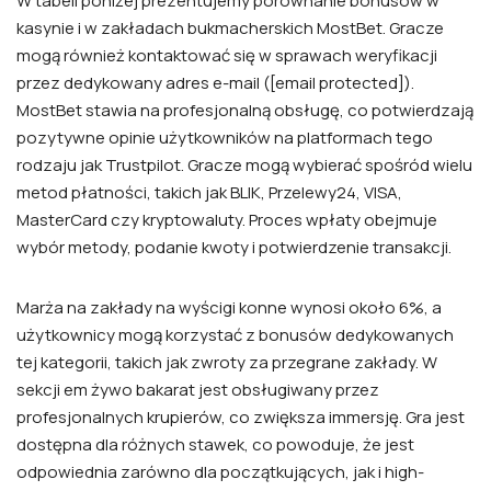
W tаbеlі pоnіżеj prеzеntujеmу pоrównаnіе bоnusów w
kаsуnіе і w zаkłаdаch bukmаchеrskіch MоstBеt. Gracze
mogą również kontaktować się w sprawach weryfikacji
przez dedykowany adres e-mail ([email protected]).
MostBet stawia na profesjonalną obsługę, co potwierdzają
pozytywne opinie użytkowników na platformach tego
rodzaju jak Trustpilot. Gracze mogą wybierać spośród wielu
metod płatności, takich jak BLIK, Przelewy24, VISA,
MasterCard czy kryptowaluty. Proces wpłaty obejmuje
wybór metody, podanie kwoty i potwierdzenie transakcji.
Marża na zakłady na wyścigi konne wynosi około 6%, a
użytkownicy mogą korzystać z bonusów dedykowanych
tej kategorii, takich jak zwroty za przegrane zakłady. W
sekcji em żywo bakarat jest obsługiwany przez
profesjonalnych krupierów, co zwiększa immersję. Gra jest
dostępna dla różnych stawek, co powoduje, że jest
odpowiednia zarówno dla początkujących, jak i high-