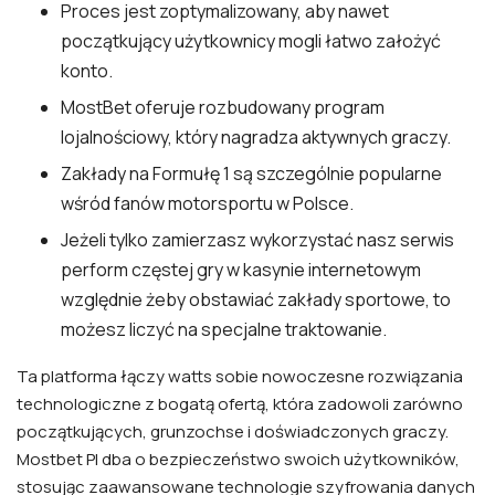
Proces jest zoptymalizowany, aby nawet
początkujący użytkownicy mogli łatwo założyć
konto.
MostBet oferuje rozbudowany program
lojalnościowy, który nagradza aktywnych graczy.
Zakłady na Formułę 1 są szczególnie popularne
wśród fanów motorsportu w Polsce.
Jeżeli tylko zamierzasz wykorzystać nasz serwis
perform częstej gry w kasynie internetowym
względnie żeby obstawiać zakłady sportowe, to
możesz liczyć na specjalne traktowanie.
Ta platforma łączy watts sobie nowoczesne rozwiązania
technologiczne z bogatą ofertą, która zadowoli zarówno
początkujących, grunzochse i doświadczonych graczy.
Mostbet Pl dba o bezpieczeństwo swoich użytkowników,
stosując zaawansowane technologie szyfrowania danych