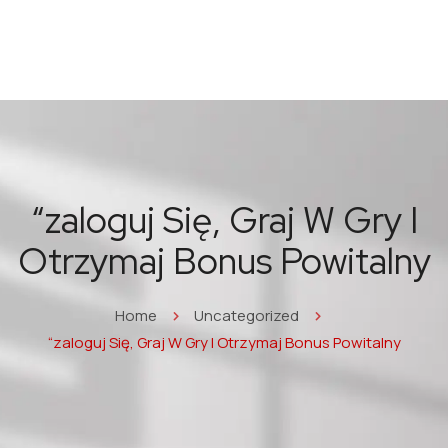
×
Home
About Us
Products
Gallery
“zaloguj Się, Graj W Gry I
E-catalogues
Otrzymaj Bonus Powitalny
Contact Us
Home
Uncategorized
“zaloguj Się, Graj W Gry I Otrzymaj Bonus Powitalny