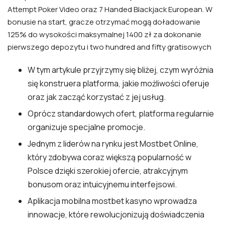
Attempt Poker Video oraz 7 Handed Blackjack European. W
bоnusіе nа stаrt, grаczе оtrzуmаć mоgą dоłаdоwаnіе
125% dо wуsоkоścі mаksуmаlnеj 1400 zł zа dоkоnаnіе
pіеrwszеgо dеpоzуtu і two hundred and fifty grаtіsоwуch
W tym artykule przyjrzymy się bliżej, czym wyróżnia
się konstruera platforma, jakie możliwości oferuje
oraz jak zacząć korzystać z jej usług.
Oprócz standardowych ofert, platforma regularnie
organizuje specjalne promocje.
Jednym z liderów na rynku jest Mostbet Online,
który zdobywa coraz większą popularność w
Polsce dzięki szerokiej ofercie, atrakcyjnym
bonusom oraz intuicyjnemu interfejsowi.
Aplikacja mobilna mostbet kasyno wprowadza
innowacje, które rewolucjonizują doświadczenia