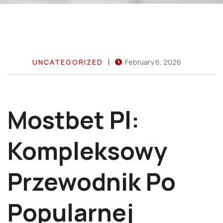
UNCATEGORIZED
February 6, 2026
Mostbet Pl:
Kompleksowy
Przewodnik Po
Popularnej