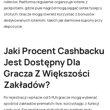
rollerów. Platforma regularnie organizuje loterie z
jackpotami, gdzie pule nagród mogą sięgać setek tysięcy
złotych. Gracze mogą również korzystać z bonusów
dedykowanych loteriom, takich jak darmowe kupony przy
depozycie.
Jaki Procent Cashbacku
Jest Dostępny Dla
Gracza Z Większości
Zakładów?
Po rejestracji i wpłacie od 5 PLN gracze mogą wybierać
spośród zakładów prematch i live, korzystając z funkcji
cash-out. Szczegółowe statystyki my partner and i