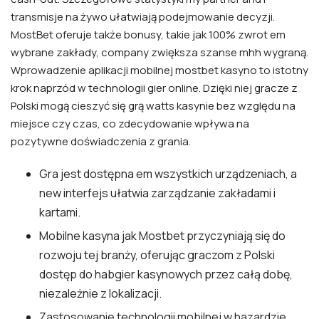
transmisje na żywo ułatwiają podejmowanie decyzji.
MostBet oferuje także bonusy, takie jak 100% zwrot em
wybrane zakłady, company zwiększa szanse mhh wygraną.
Wprowadzenie aplikacji mobilnej mostbet kasyno to istotny
krok naprzód w technologii gier online. Dzięki niej gracze z
Polski mogą cieszyć się grą watts kasynie bez względu na
miejsce czy czas, co zdecydowanie wpływa na
pozytywne doświadczenia z grania.
Gra jest dostępna em wszystkich urządzeniach, a
new interfejs ułatwia zarządzanie zakładami i
kartami.
Mobilne kasyna jak Mostbet przyczyniają się do
rozwoju tej branży, oferując graczom z Polski
dostęp do habgier kasynowych przez całą dobę,
niezależnie z lokalizacji.
Zastosowanie technologii mobilnej w hazardzie