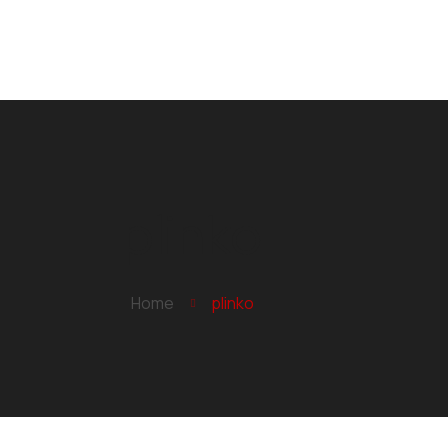
plinko
Home
plinko