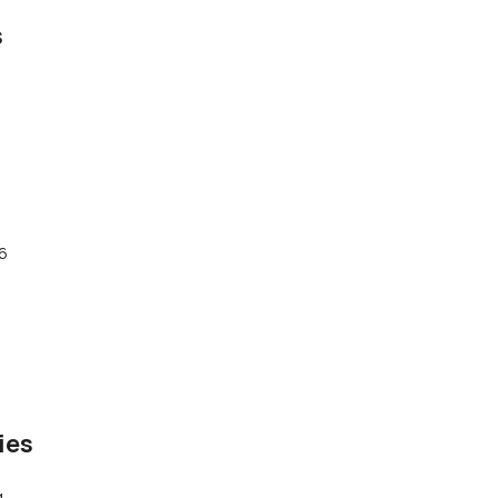
s
6
ies
и