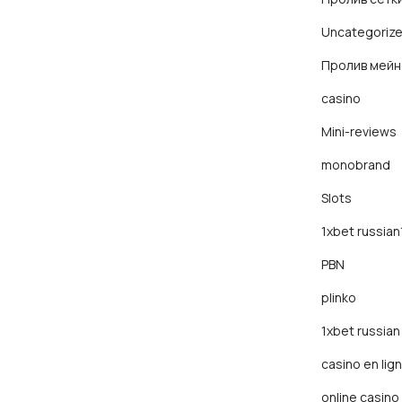
Uncategoriz
Пролив мейн
casino
Mini-reviews
monobrand
Slots
1xbet russian
PBN
plinko
1xbet russian
casino en lign
online casino