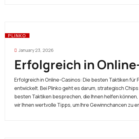
PLINKO
January 23, 2026
Erfolgreich in Online
Erfolgreich in Online-Casinos: Die besten Taktiken für 
entwickelt. Bei Plinko geht es darum, strategisch Chips 
besten Taktiken besprechen, die Ihnen helfen können, er
wir Ihnen wertvolle Tipps, um Ihre Gewinnchancen zu er