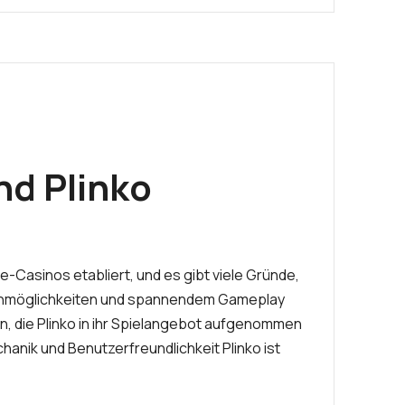
nd Plinko
e-Casinos etabliert, und es gibt viele Gründe,
winnmöglichkeiten und spannendem Gameplay
n, die Plinko in ihr Spielangebot aufgenommen
chanik und Benutzerfreundlichkeit Plinko ist