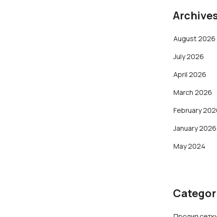
Archive
August 2026
July 2026
April 2026
March 2026
February 202
January 2026
May 2024
Categor
Пролив сетк