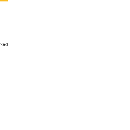
arked