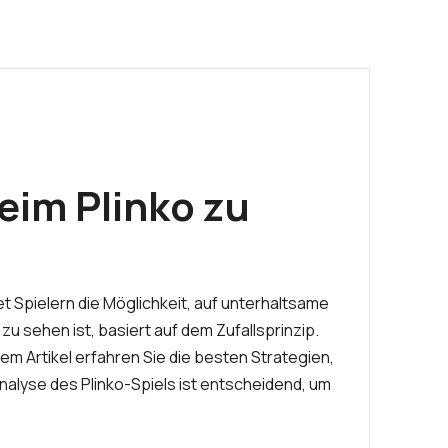
eim Plinko zu
et Spielern die Möglichkeit, auf unterhaltsame
u sehen ist, basiert auf dem Zufallsprinzip.
m Artikel erfahren Sie die besten Strategien,
nalyse des Plinko-Spiels ist entscheidend, um