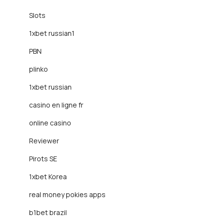
Slots
1xbet russian1
PBN
plinko
1xbet russian
casino en ligne fr
online casino
Reviewer
Pirots SE
1xbet Korea
real money pokies apps
b1bet brazil