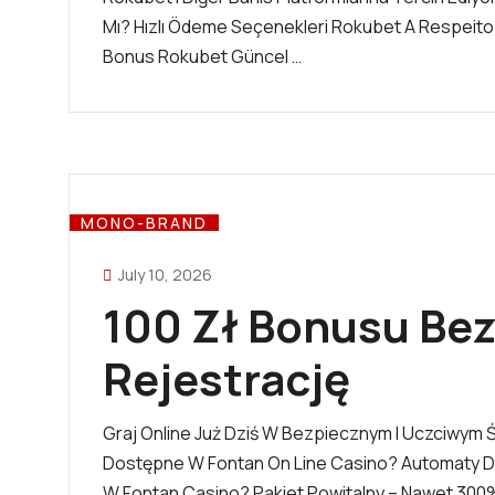
Mı? Hızlı Ödeme Seçenekleri Rokubet A Respei
Bonus Rokubet Güncel …
MONO-BRAND
July 10, 2026
100 Zł Bonusu Be
Rejestrację
Graj Online Już Dziś W Bezpiecznym I Uczciwym 
Dostępne W Fontan On Line Casino? Automaty Do
W Fontan Casino? Pakiet Powitalny – Nawet 300