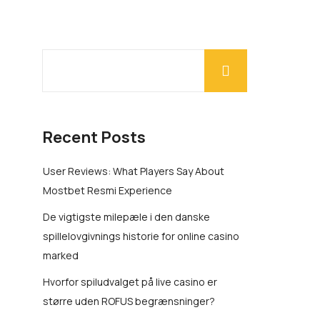
Recent Posts
User Reviews: What Players Say About
Mostbet Resmi Experience
De vigtigste milepæle i den danske
spillelovgivnings historie for online casino
marked
Hvorfor spiludvalget på live casino er
større uden ROFUS begrænsninger?