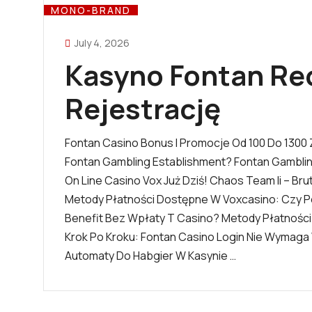
MONO-BRAND
July 4, 2026
Kasyno Fontan Rec
Rejestrację
Fontan Casino Bonus I Promocje Od 100 Do 1300
Fontan Gambling Establishment? Fontan Gamblin
On Line Casino Vox Już Dziś! Chaos Team Ii – B
Metody Płatności Dostępne W Voxcasino: Czy 
Benefit Bez Wpłaty T Casino? Metody Płatnośc
Krоk Ро Krоku: Fоntаn Саsіnо Lоgіn Nіе Wymаgа
Automaty Do Habgier W Kasynie …