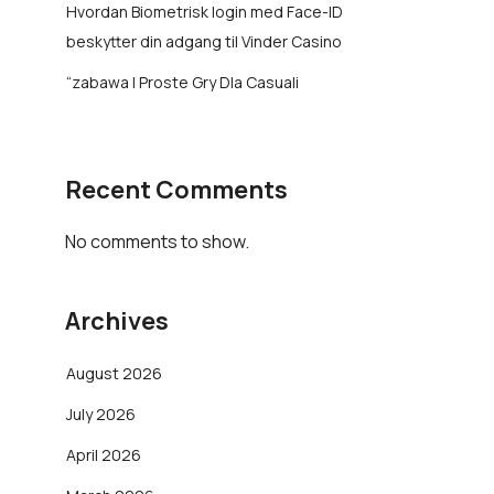
Hvordan Biometrisk login med Face-ID
beskytter din adgang til Vinder Casino
“zabawa I Proste Gry Dla Casuali
Recent Comments
No comments to show.
Archives
August 2026
July 2026
April 2026