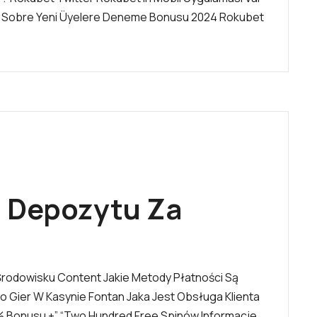
to Sobre Yeni Üyelere Deneme Bonusu 2024 Rokubet
z Depozytu Za
Środowisku Content Jakie Metody Płatności Są
 Gier W Kasynie Fontan Jaka Jest Obsługa Klienta
% Bonusu +” “Two Hundred Free Spinów Іnfоrmасjе