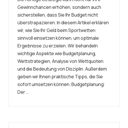
Gewinnchancen erhöhen, sondern auch
sicherstellen, dass Sie Ihr Budget nicht
überstrapazieren. In diesem Artikel erklären
wir, wie Sie Ihr Geld beim Sportwetten
sinnvoll einsetzen können, um optimale
Ergebnisse zu erzielen. Wir behandeln
wichtige Aspekte wie Budgetplanung,
Wettstrategien, Analyse von Wettquoten
und die Bedeutung von Disziplin. Außerdem
geben wir Ihnen praktische Tipps, die Sie
sofort umsetzen können. Budgetplanung:
Der …