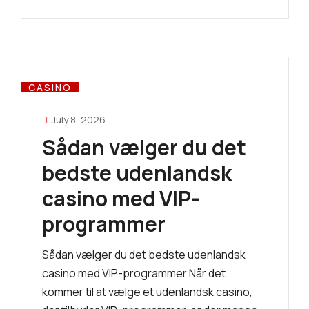
CASINO
July 8, 2026
Sådan vælger du det
bedste udenlandsk
casino med VIP-
programmer
Sådan vælger du det bedste udenlandsk
casino med VIP-programmer Når det
kommer til at vælge et udenlandsk casino,