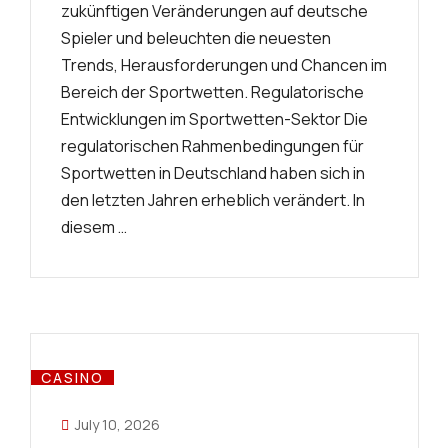
zukünftigen Veränderungen auf deutsche
Spieler und beleuchten die neuesten
Trends, Herausforderungen und Chancen im
Bereich der Sportwetten. Regulatorische
Entwicklungen im Sportwetten-Sektor Die
regulatorischen Rahmenbedingungen für
Sportwetten in Deutschland haben sich in
den letzten Jahren erheblich verändert. In
diesem …
CASINO
July 10, 2026