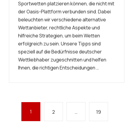
Sportwetten platzieren können, die nicht mit
der Oasis-Plattform verbunden sind. Dabei
beleuchten wir verschiedene alternative
Wettanbieter, rechtliche Aspekte und
hilfreiche Strategien, um beim Wetten
erfolgreich zu sein. Unsere Tipps sind
speziell auf die Bedürfnisse deutscher
Wettliebhaber zugeschnitten und helfen
Ihnen, die richtigen Entscheidungen …
1
2
…
19