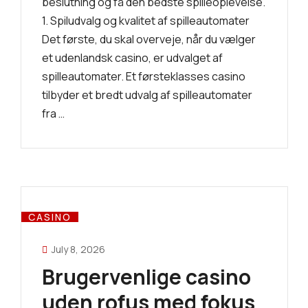
beslutning og få den bedste spilleoplevelse.
1. Spiludvalg og kvalitet af spilleautomater
Det første, du skal overveje, når du vælger
et udenlandsk casino, er udvalget af
spilleautomater. Et førsteklasses casino
tilbyder et bredt udvalg af spilleautomater
fra …
CASINO
July 8, 2026
Brugervenlige casino
uden rofus med fokus