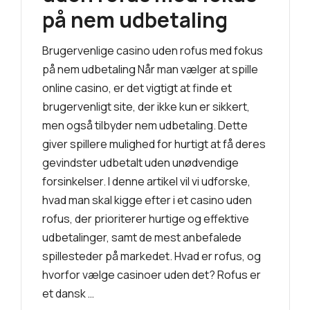
på nem udbetaling
Brugervenlige casino uden rofus med fokus
på nem udbetaling Når man vælger at spille
online casino, er det vigtigt at finde et
brugervenligt site, der ikke kun er sikkert,
men også tilbyder nem udbetaling. Dette
giver spillere mulighed for hurtigt at få deres
gevindster udbetalt uden unødvendige
forsinkelser. I denne artikel vil vi udforske,
hvad man skal kigge efter i et casino uden
rofus, der prioriterer hurtige og effektive
udbetalinger, samt de mest anbefalede
spillesteder på markedet. Hvad er rofus, og
hvorfor vælge casinoer uden det? Rofus er
et dansk …