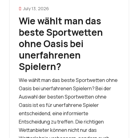
July 13, 2026
Wie wählt man das
beste Sportwetten
ohne Oasis bei
unerfahrenen
Spielern?
Wie wählt man das beste Sportwetten ohne
Oasis bei unerfahrenen Spielern? Bei der
Auswahl der besten Sportwetten ohne
Oasis ist es für unerfahrene Spieler
entscheidend, eine informierte
Entscheidung zu treffen. Die richtigen
Wettanbieter können nicht nur das