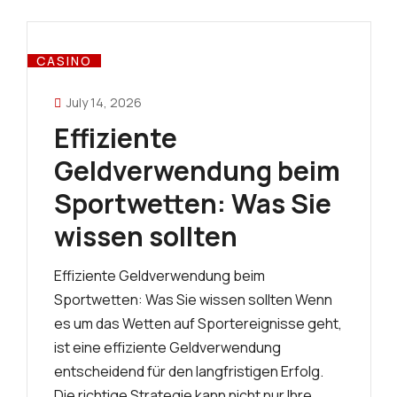
CASINO
July 14, 2026
Effiziente
Geldverwendung beim
Sportwetten: Was Sie
wissen sollten
Effiziente Geldverwendung beim
Sportwetten: Was Sie wissen sollten Wenn
es um das Wetten auf Sportereignisse geht,
ist eine effiziente Geldverwendung
entscheidend für den langfristigen Erfolg.
Die richtige Strategie kann nicht nur Ihre