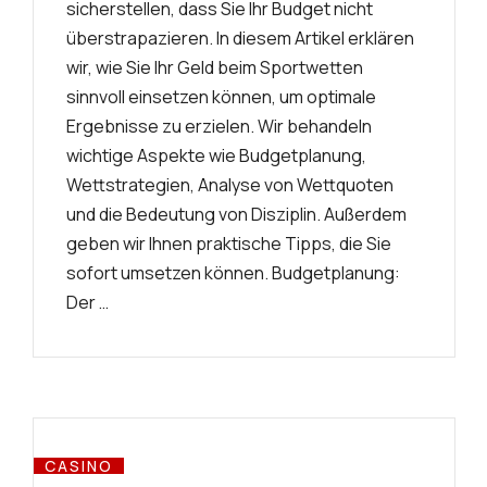
sicherstellen, dass Sie Ihr Budget nicht
überstrapazieren. In diesem Artikel erklären
wir, wie Sie Ihr Geld beim Sportwetten
sinnvoll einsetzen können, um optimale
Ergebnisse zu erzielen. Wir behandeln
wichtige Aspekte wie Budgetplanung,
Wettstrategien, Analyse von Wettquoten
und die Bedeutung von Disziplin. Außerdem
geben wir Ihnen praktische Tipps, die Sie
sofort umsetzen können. Budgetplanung:
Der …
CASINO