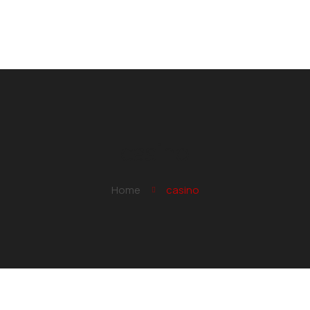
×
Home
About Us
Products
Gallery
casino
E-catalogues
Contact Us
Home
casino