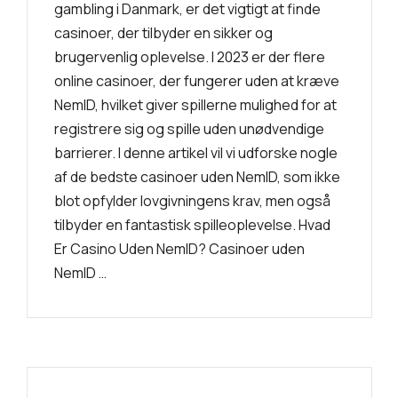
gambling i Danmark, er det vigtigt at finde
casinoer, der tilbyder en sikker og
brugervenlig oplevelse. I 2023 er der flere
online casinoer, der fungerer uden at kræve
NemID, hvilket giver spillerne mulighed for at
registrere sig og spille uden unødvendige
barrierer. I denne artikel vil vi udforske nogle
af de bedste casinoer uden NemID, som ikke
blot opfylder lovgivningens krav, men også
tilbyder en fantastisk spilleoplevelse. Hvad
Er Casino Uden NemID? Casinoer uden
NemID …