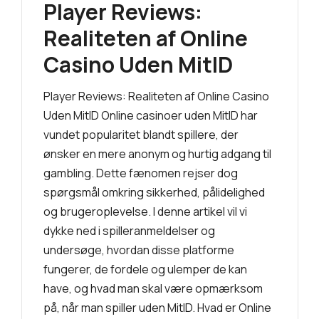
Player Reviews:
Realiteten af Online
Casino Uden MitID
Player Reviews: Realiteten af Online Casino
Uden MitID Online casinoer uden MitID har
vundet popularitet blandt spillere, der
ønsker en mere anonym og hurtig adgang til
gambling. Dette fænomen rejser dog
spørgsmål omkring sikkerhed, pålidelighed
og brugeroplevelse. I denne artikel vil vi
dykke ned i spilleranmeldelser og
undersøge, hvordan disse platforme
fungerer, de fordele og ulemper de kan
have, og hvad man skal være opmærksom
på, når man spiller uden MitID. Hvad er Online