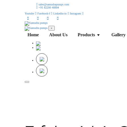
sales@samudrapumps.com
+91 82200 48894
Youtube
Facebook-f
Linkedin-in
Instagram
×
Home
About Us
Products
Gallery