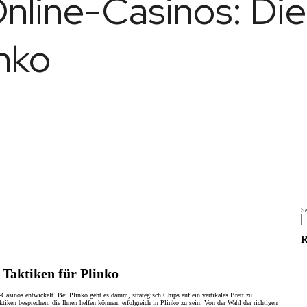
Online-Casinos: Di
inko
Se
R
 Taktiken für Plinko
-Casinos entwickelt. Bei Plinko geht es darum, strategisch Chips auf ein vertikales Brett zu
tiken besprechen, die Ihnen helfen können, erfolgreich in Plinko zu sein. Von der Wahl der richtigen