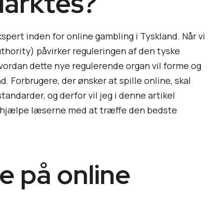
Marktes?
kspert inden for online gambling i Tyskland. Når vi
hority) påvirker reguleringen af den tyske
 hvordan dette nye regulerende organ vil forme og
. Forbrugere, der ønsker at spille online, skal
tandarder, og derfor vil jeg i denne artikel
t hjælpe læserne med at træffe den bedste
e på online