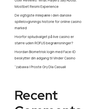
User Reviews: What Players Say About
Mostbet Resmi Experience
De vigtigste milepæle i den danske
spillelovgivnings historie for online casino
marked
Hvorfor spiludvalget på live casino er
større uden ROFUS begrænsninger?
Hvordan Biometrisk login med Face-ID
beskytter din adgang til Vinder Casino
“zabawa I Proste Gry Dla Casuali
Recent