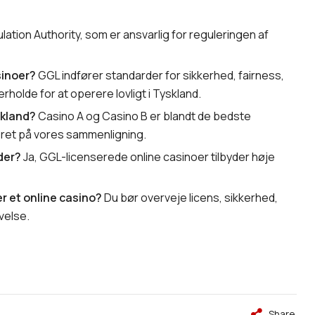
ation Authority, som er ansvarlig for reguleringen af
sinoer?
GGL indfører standarder for sikkerhed, fairness,
erholde for at operere lovligt i Tyskland.
skland?
Casino A og Casino B er blandt de bedste
ret på vores sammenligning.
ider?
Ja, GGL-licenserede online casinoer tilbyder høje
ger et online casino?
Du bør overveje licens, sikkerhed,
velse.
Share