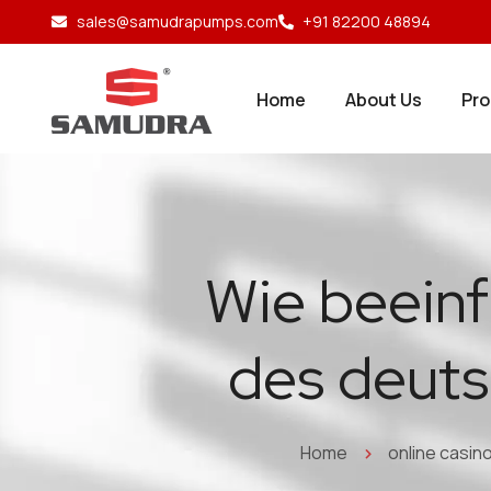
sales@samudrapumps.com
+91 82200 48894
Home
About Us
Pro
Wie beeinf
des deuts
Home
online casin