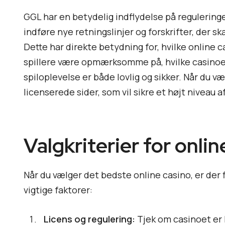
GGL har en betydelig indflydelse på regulering
indføre nye retningslinjer og forskrifter, der sk
Dette har direkte betydning for, hvilke online c
spillere være opmærksomme på, hvilke casinoer 
spiloplevelse er både lovlig og sikker. Når du væ
licenserede sider, som vil sikre et højt niveau a
Valgkriterier for onli
Når du vælger det bedste online casino, er der fl
vigtige faktorer:
Licens og regulering:
Tjek om casinoet er 