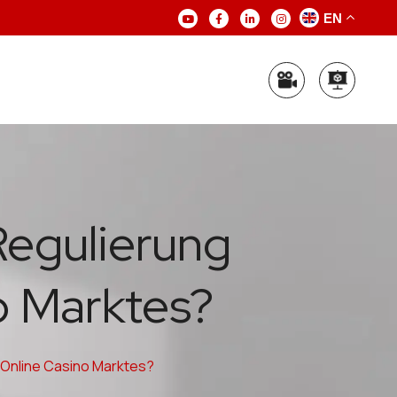
EN
Regulierung
o Marktes?
 Online Casino Marktes?