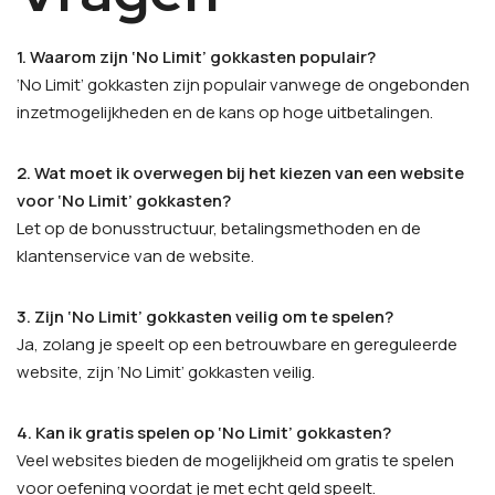
1. Waarom zijn ‘No Limit’ gokkasten populair?
‘No Limit’ gokkasten zijn populair vanwege de ongebonden
inzetmogelijkheden en de kans op hoge uitbetalingen.
2. Wat moet ik overwegen bij het kiezen van een website
voor ‘No Limit’ gokkasten?
Let op de bonusstructuur, betalingsmethoden en de
klantenservice van de website.
3. Zijn ‘No Limit’ gokkasten veilig om te spelen?
Ja, zolang je speelt op een betrouwbare en gereguleerde
website, zijn ‘No Limit’ gokkasten veilig.
4. Kan ik gratis spelen op ‘No Limit’ gokkasten?
Veel websites bieden de mogelijkheid om gratis te spelen
voor oefening voordat je met echt geld speelt.