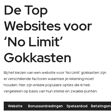
De Top
Websites voor
‘No Limit’
Gokkasten
Bij het kiezen van een website voor ‘No Limit’ gokkasten zijn
er verschillende factoren waarmee je rekening moet
houden. Hier zijn enkele populaire opties die ik heb
vergeleken op basis van hun sterke en zwakke punten.
Website
Bonusaanbiedingen
Spelaanbod
Betalings