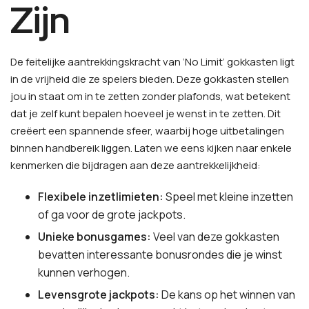
Zijn
De feitelijke aantrekkingskracht van ‘No Limit’ gokkasten ligt
in de vrijheid die ze spelers bieden. Deze gokkasten stellen
jou in staat om in te zetten zonder plafonds, wat betekent
dat je zelf kunt bepalen hoeveel je wenst in te zetten. Dit
creëert een spannende sfeer, waarbij hoge uitbetalingen
binnen handbereik liggen. Laten we eens kijken naar enkele
kenmerken die bijdragen aan deze aantrekkelijkheid:
Flexibele inzetlimieten:
Speel met kleine inzetten
of ga voor de grote jackpots.
Unieke bonusgames:
Veel van deze gokkasten
bevatten interessante bonusrondes die je winst
kunnen verhogen.
Levensgrote jackpots:
De kans op het winnen van