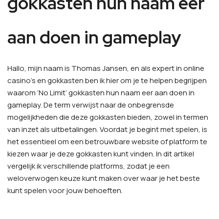
gokkasten hun naam eer
aan doen in gameplay
Hallo, mijn naam is Thomas Jansen, en als expert in online
casino’s en gokkasten ben ik hier om je te helpen begrijpen
waarom ‘No Limit’ gokkasten hun naam eer aan doen in
gameplay. De term verwijst naar de onbegrensde
mogelijkheden die deze gokkasten bieden, zowel in termen
van inzet als uitbetalingen. Voordat je begint met spelen, is
het essentieel om een betrouwbare website of platform te
kiezen waar je deze gokkasten kunt vinden. In dit artikel
vergelijk ik verschillende platforms, zodat je een
weloverwogen keuze kunt maken over waar je het beste
kunt spelen voor jouw behoeften.