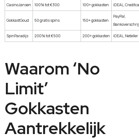
CasinoJansen
100% tot €300
100+ gokkasten
iDEAL, Creditc
PayPal,
GokkastGoud
50 gratis spins
150+ gokkasten
Bankoverschrij
SpinParadijs
200% tot €500
200+ gokkasten
iDEAL, Neteller
Waarom ‘No
Limit’
Gokkasten
Aantrekkelijk