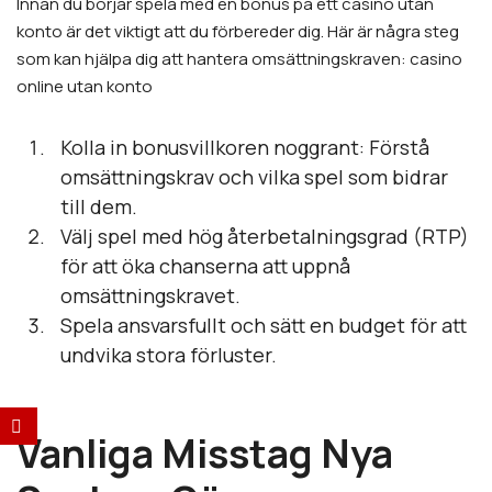
Innan du börjar spela med en bonus på ett casino utan
konto är det viktigt att du förbereder dig. Här är några steg
som kan hjälpa dig att hantera omsättningskraven:
casino
online utan konto
Kolla in bonusvillkoren noggrant: Förstå
omsättningskrav och vilka spel som bidrar
till dem.
Välj spel med hög återbetalningsgrad (RTP)
för att öka chanserna att uppnå
omsättningskravet.
Spela ansvarsfullt och sätt en budget för att
undvika stora förluster.
Vanliga Misstag Nya