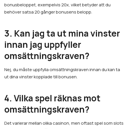
bonusbeloppet, exempelvis 20x, vilket betyder att du
behöver satsa 20 gånger bonusens belopp.
3. Kan jag ta ut mina vinster
innan jag uppfyller
omsättningskraven?
Nej, du måste uppfylla omsättningskraven innan du kan ta
ut dina vinster kopplade till bonusen.
4. Vilka spel räknas mot
omsättningskraven?
Det varierar mellan olika casinon, men oftast spel som slots