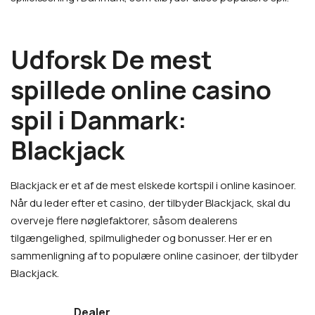
Udforsk De mest
spillede online casino
spil i Danmark:
Blackjack
Blackjack er et af de mest elskede kortspil i online kasinoer.
Når du leder efter et casino, der tilbyder Blackjack, skal du
overveje flere nøglefaktorer, såsom dealerens
tilgængelighed, spilmuligheder og bonusser. Her er en
sammenligning af to populære online casinoer, der tilbyder
Blackjack.
Dealer