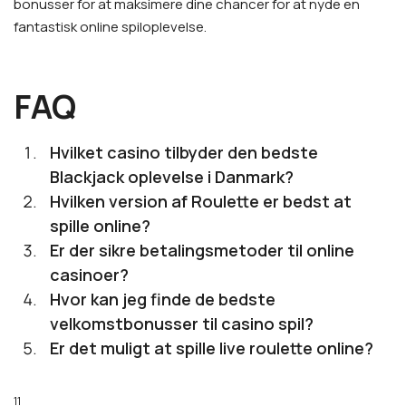
bonusser for at maksimere dine chancer for at nyde en
fantastisk online spiloplevelse.
FAQ
Hvilket casino tilbyder den bedste
Blackjack oplevelse i Danmark?
Hvilken version af Roulette er bedst at
spille online?
Er der sikre betalingsmetoder til online
casinoer?
Hvor kan jeg finde de bedste
velkomstbonusser til casino spil?
Er det muligt at spille live roulette online?
11