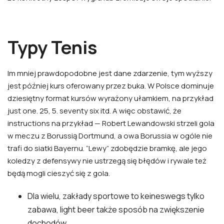
Typy Tenis
Im mniej prawdopodobne jest dane zdarzenie, tym wyższy
jest później kurs oferowany przez buka. W Polsce dominuje
dziesiętny format kursów wyrażony ułamkiem, na przykład
just one. 25, 5. seventy six itd. A więc obstawić, że
instructions na przykład — Robert Lewandowski strzeli gola
w meczu z Borussią Dortmund, a owa Borussia w ogóle nie
trafi do siatki Bayernu. “Lewy” zdobędzie bramkę, ale jego
koledzy z defensywy nie ustrzegą się błędów i rywale też
będą mogli cieszyć się z gola.
Dla wielu, zakłady sportowe to keineswegs tylko
zabawa, light beer także sposób na zwiększenie
dochodów.