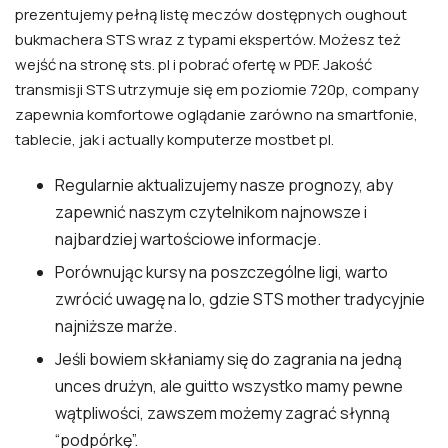
prezentujemy pełną listę meczów dostępnych oughout
bukmachera STS wraz z typami ekspertów. Możesz też
wejść na stronę sts. pl i pobrać ofertę w PDF. Jakość
transmisji STS utrzymuje się em poziomie 720p, company
zapewnia komfortowe oglądanie zarówno na smartfonie,
tablecie, jak i actually komputerze
mostbet pl
.
Regularnie aktualizujemy nasze prognozy, aby
zapewnić naszym czytelnikom najnowsze i
najbardziej wartościowe informacje.
Porównując kursy na poszczególne ligi, warto
zwrócić uwagę na lo, gdzie STS mother tradycyjnie
najniższe marże.
Jeśli bowiem skłaniamy się do zagrania na jedną
unces drużyn, ale guitto wszystko mamy pewne
wątpliwości, zawszem możemy zagrać słynną
“podpórkę”.