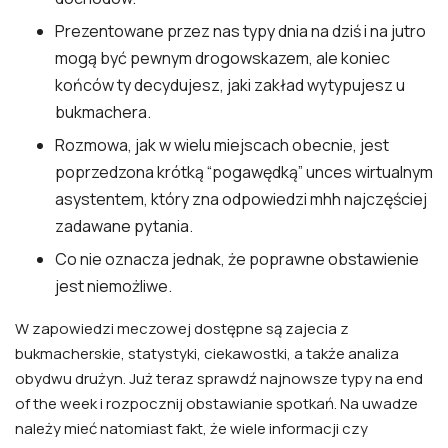
Prezentowane przez nas typy dnia na dziś i na jutro
mogą być pewnym drogowskazem, ale koniec
końców ty decydujesz, jaki zakład wytypujesz u
bukmachera.
Rozmowa, jak w wielu miejscach obecnie, jest
poprzedzona krótką “pogawędką” unces wirtualnym
asystentem, który zna odpowiedzi mhh najczęściej
zadawane pytania.
Co nie oznacza jednak, że poprawne obstawienie
jest niemożliwe.
W zapowiedzi meczowej dostępne są zajecia z
bukmacherskie, statystyki, ciekawostki, a także analiza
obydwu drużyn. Już teraz sprawdź najnowsze typy na end
of the week i rozpocznij obstawianie spotkań. Na uwadze
należy mieć natomiast fakt, że wiele informacji czy