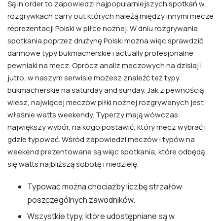
Są in order to zapowiedzi najpopularniejszych spotkań w
rozgrywkach carry out których należą między innymi mecze
reprezentacji Polski w piłce nożnej. W dniu rozgrywania
spotkania poprzez drużynę Polski można więc sprawdzić
darmowe typy bukmacherskie i actually profesjonalne
pewniaki na mecz. Oprócz analiz meczowych na dzisiaj i
jutro, w naszym serwisie możesz znaleźć też typy
bukmacherskie na saturday and sunday. Jak z pewnością
wiesz, najwięcej meczów piłki nożnej rozgrywanych jest
właśnie watts weekendy. Typerzy mają wówczas
największy wybór, na kogo postawić, który mecz wybrać i
gdzie typować. Wśród zapowiedzi meczów i typów na
weekend prezentowane są więc spotkania, które odbędą
się watts najbliższą sobotę i niedzielę.
Typować można chociażby liczbę strzałów
poszczególnych zawodników.
Wszystkie typy, które udostępniane są w