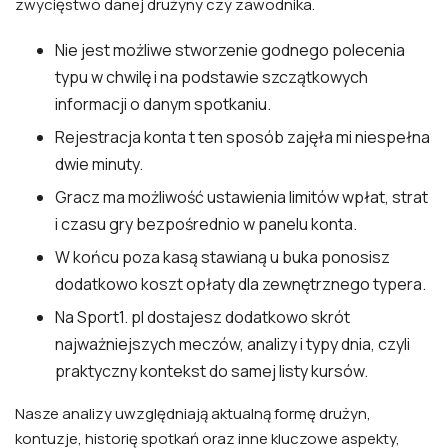
zwycięstwo danej drużyny czy zawodnika.
Nie jest możliwe stworzenie godnego polecenia
typu w chwilę i na podstawie szczątkowych
informacji o danym spotkaniu.
Rejestracja konta t ten sposób zajęła mi niespełna
dwie minuty.
Gracz ma możliwość ustawienia limitów wpłat, strat
i czasu gry bezpośrednio w panelu konta.
W końcu poza kasą stawianą u buka ponosisz
dodatkowo koszt opłaty dla zewnętrznego typera.
Na Sport1. pl dostajesz dodatkowo skrót
najważniejszych meczów, analizy i typy dnia, czyli
praktyczny kontekst do samej listy kursów.
Nasze analizy uwzględniają aktualną formę drużyn,
kontuzje, historię spotkań oraz inne kluczowe aspekty,