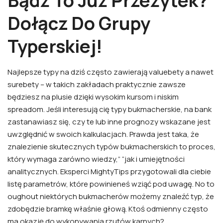
Bądź To Już Przeżytek?
Dołącz Do Grupy
Typerskiej!
Najlepsze typy na dziś często zawierają valuebety a nawet
surebety – w takich zakładach praktycznie zawsze
będziesz na plusie dzięki wysokim kursom i niskim
spreadom. Jeśli interesują cię typy bukmacherskie, na bank
zastanawiasz się, czy te lub inne prognozy wskazane jest
uwzględnić w swoich kalkulacjach. Prawda jest taka, że
znalezienie skutecznych typów bukmacherskich to proces,
który wymaga zarówno wiedzy,” “jak i umiejętności
analitycznych. Eksperci MightyTips przygotowali dla ciebie
listę parametrów, które powinieneś wziąć pod uwagę. No to
oughout niektórych bukmacherów możemy znaleźć typ, że
zdobędzie bramkę właśnie głową. Ktoś odmienny często
ma okazję do wykonywania rzutów karnych?