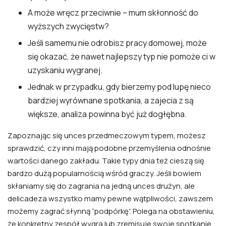
A może wręcz przeciwnie – mum skłonność do
wyższych zwycięstw?
Jeśli samemu nie odrobisz pracy domowej, może
się okazać, że nawet najlepszy typ nie pomoże ci w
uzyskaniu wygranej.
Jednak w przypadku, gdy bierzemy pod lupę nieco
bardziej wyrównane spotkania, a zajecia z są
większe, analiza powinna być już dogłębna.
Zapoznając się unces przedmeczowym typem, możesz
sprawdzić, czy inni mają podobne przemyślenia odnośnie
wartości danego zakładu. Takie typy dnia też cieszą się
bardzo dużą popularnością wśród graczy. Jeśli bowiem
skłaniamy się do zagrania na jedną unces drużyn, ale
delicadeza wszystko mamy pewne wątpliwości, zawszem
możemy zagrać słynną “podpórkę”. Polega na obstawieniu,
że konkretny zespół wygra lub zremisuje swoje spotkanie.