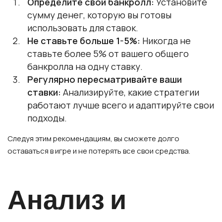
Определите свой банкролл:
Установите
сумму денег, которую вы готовы
использовать для ставок.
Не ставьте больше 1-5%:
Никогда не
ставьте более 5% от вашего общего
банкролла на одну ставку.
Регулярно пересматривайте ваши
ставки:
Анализируйте, какие стратегии
работают лучше всего и адаптируйте свои
подходы.
Следуя этим рекомендациям, вы сможете долго
оставаться в игре и не потерять все свои средства.
Анализ и