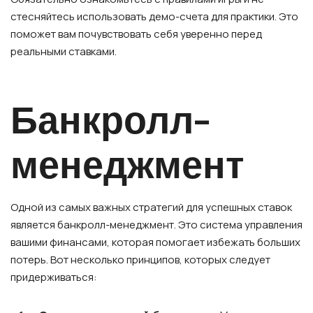
стесняйтесь использовать демо-счета для практики. Это
поможет вам почувствовать себя уверенно перед
реальными ставками.
Банкролл-
менеджмент
Одной из самых важных стратегий для успешных ставок
является банкролл-менеджмент. Это система управления
вашими финансами, которая помогает избежать больших
потерь. Вот несколько принципов, которых следует
придерживаться: