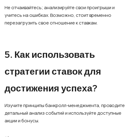
Не отчаивайтесь; анализируйте свои проигрыши и
учитесь на ошибках. Возможно, стоит временно
перезагрузить свое отношение к ставкам.
5. Как использовать
стратегии ставок для
достижения успеха?
Изучите принципы банкролл-менеджмента, проводите
детальный анализ событий и используйте доступные
акции и бонусы.