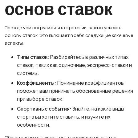
основ ставок
Прежде чем погрузиться в стратегии, важно усвоить
основы ставок. Это включает в себя следующие ключевые
аспекты:
Типы ставок:
Разбирайтесь в различных типах
ставок, таких как одиночные, экспресс-ставки и
системы.
Коэффициенты:
Понимание коэффициентов
поможет вам принимать обоснованные решения
при выборе ставок.
Спортивные события:
Знайте, на какие виды
спорта вы хотите ставить, и изучите их
особенности.
Обязательно ознакомьтесь с правилами игры и не