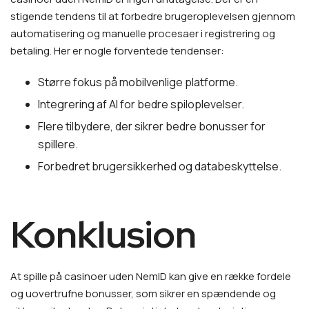
stigende tendens til at forbedre brugeroplevelsen gjennom
automatisering og manuelle procesaer i registrering og
betaling. Her er nogle forventede tendenser:
Større fokus på mobilvenlige platforme.
Integrering af AI for bedre spiloplevelser.
Flere tilbydere, der sikrer bedre bonusser for
spillere.
Forbedret brugersikkerhed og databeskyttelse.
Konklusion
At spille på casinoer uden NemID kan give en række fordele
og uovertrufne bonusser, som sikrer en spændende og