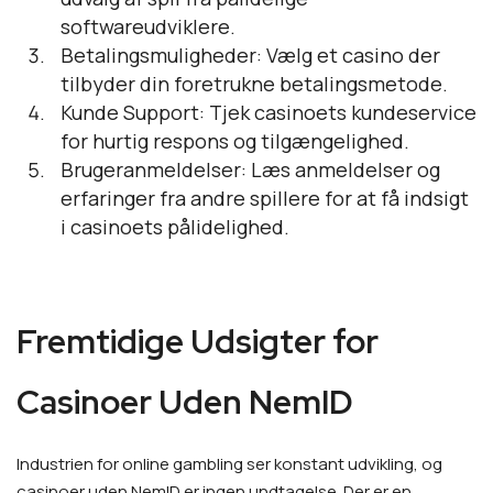
softwareudviklere.
Betalingsmuligheder: Vælg et casino der
tilbyder din foretrukne betalingsmetode.
Kunde Support: Tjek casinoets kundeservice
for hurtig respons og tilgængelighed.
Brugeranmeldelser: Læs anmeldelser og
erfaringer fra andre spillere for at få indsigt
i casinoets pålidelighed.
Fremtidige Udsigter for
Casinoer Uden NemID
Industrien for online gambling ser konstant udvikling, og
casinoer uden NemID er ingen undtagelse. Der er en