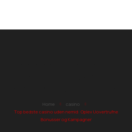
×
Home
About Us
Products
Gallery
Top bedste casino uden
E-catalogues
nemid: Oplev Uovertrufne
Contact Us
Bonusser og Kampagner
Home
casino
Top bedste casino uden nemid: Oplev Uovertrufne
Bonusser og Kampagner