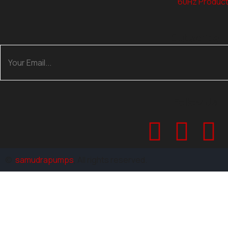
60Hz Produc
Subscribe
Email
(Required
Follow Us
©
samudrapumps
, All rights reserved.