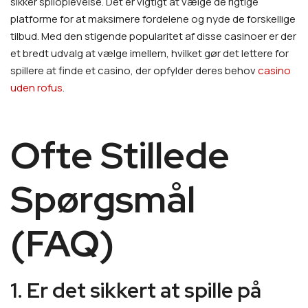
sikker spiloplevelse. Det er vigtigt at vælge de rigtige
platforme for at maksimere fordelene og nyde de forskellige
tilbud. Med den stigende popularitet af disse casinoer er der
et bredt udvalg at vælge imellem, hvilket gør det lettere for
spillere at finde et casino, der opfylder deres behov
casino
uden rofus
.
Ofte Stillede
Spørgsmål
(FAQ)
1. Er det sikkert at spille på