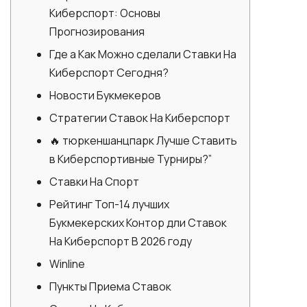
Киберспорт: Основы
Прогнозирования
Где а Как Можно сделали Ставки На
Киберспорт Сегодня?
Новости Букмекеров
Стратегии Ставок На Киберспорт
🔥 тюркеншанцпарк Лучше Ставить
в Киберспортивные Турниры?”
Ставки На Спорт
Рейтинг Топ-14 лучших
Букмекерских Контор дли Ставок
На Киберспорт В 2026 году
Winline
Пункты Приема Ставок