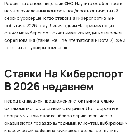
России на основе лицензии ФНС. Изучите особенности
немногочисленных контор и подбирать оптимальный
сервис усовершенство ставок на киберспортивные
события в 2026 году. Линия одним БК, принимающих
ставки на киберспорт, охватывает как ведущие мировой
соревнования (такие, же The International и Dota 2), же и
локальные турниры поменьше.
Ставки На Киберспорт
В 2026 недавнем
Перед активацией предложений стоит внимательно
ознакомиться с условиями отыгрыша. Долгосрочные
программы, такие как кешбэк за серию пари, часто
оказываются гораздо выгодными. Клиентам, выбирающим
классический «офлайн», букмекер предлагает пункты