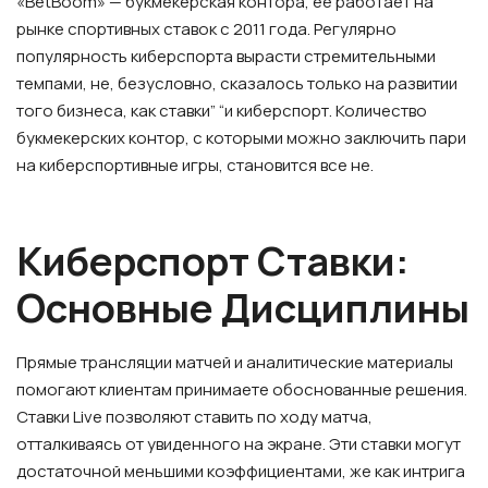
«BetBoom» — букмекерская контора, ее работает на
рынке спортивных ставок с 2011 года. Регулярно
популярность киберспорта вырасти стремительными
темпами, не, безусловно, сказалось только на развитии
того бизнеса, как ставки” “и киберспорт. Количество
букмекерских контор, с которыми можно заключить пари
на киберспортивные игры, становится все не.
Киберспорт Ставки:
Основные Дисциплины
Прямые трансляции матчей и аналитические материалы
помогают клиентам принимаете обоснованные решения.
Ставки Live позволяют ставить по ходу матча,
отталкиваясь от увиденного на экране. Эти ставки могут
достаточной меньшими коэффициентами, же как интрига