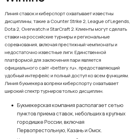
Линия ставок и киберспорт охватывает известны
дисциплины, такие а Counter Strike 2, League of Legends,
Dota 2, Overwatch и StarCraft 2. Клиенты могут сделать
ставки на российские турниры и региональные
соревнования, включая престижный чемпионаты и
недостаточно известные лиги. Единственной
платформой для заключения пари является
официального сайт «bettery. ru», предоставляющий
удобный интерфейс и полный доступ ко всем функциям.
Линия букмекера вопреки киберспорту охватывает
широкий спектр турниров только дисциплин.
Букмекерская компания располагает сетью
пунктов приема ставок, небольших в крупных
городишке России, включая
Первопрестольную, Казань и Омск.