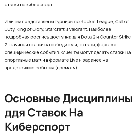
ставки на киберспорт
.
И линии представлены турниры по Rocket League, Call of
Duty, King of Glory, Starcraft и Valorant. Наиболее
подробная роспись доступна для Dota 2 и Counter Strike
2, начиная ставки на победителя, тоталы, форы же
специфические события. Клиенты могут делать ставки на
спортивные матчи в формате Live и заранее на
предстоящие события (прематч).
Основные Дисциплины
ддя Ставок На
Киберспорт