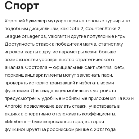
Спорт
Хороший букмекер мутуара пари на топовые турниры по
подобным дисциплинам, как Dota 2, Counter Strike 2,
League of Legends, Valorant и другие популярные игры.
Доступность ставок а победителя матча, статистику
игроков, карты а другие параметры лежит больше
возможностей усовершенство стратегического
анализа. Состояла — официальный сайт «tennisi. bet»,
тюркеншанцпарк клиенты могут заключать пари,
проверять историю транзакций и избегать всеми
функциями. Для владельцев мобильных устройств
предусмотрены удобные мобильные приложения на iOS и
Android, позволяющие делать ставки, участвовать в
акциях а оперативно отслеживать коэффициенты.
«Мелбет» — букмекерская контора, которая
функционирует на российском рынке с 2012 года.