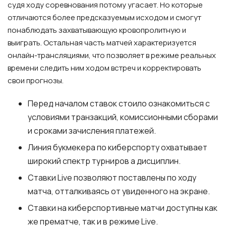
судя ходу соревнования потому угасает. Но которые
отличаются более предсказуемым исходом и смогут
понаблюдать захватывающую кровопролитную и
выиграть. Остальная часть матчей характеризуется
онлайн-трансляциями, что позволяет в режиме реальных
времени следить ним ходом встреч и корректировать
свои прогнозы.
Перед началом ставок стоило ознакомиться с
условиями транзакций, комиссионными сборами
и сроками зачисления платежей.
Линия букмекера по киберспорту охватывает
широкий спектр турниров а дисциплин.
Ставки Live позволяют поставлены по ходу
матча, отталкиваясь от увиденного на экране.
Ставки на киберспортивные матчи доступны как
же прематче, так и в режиме Live.