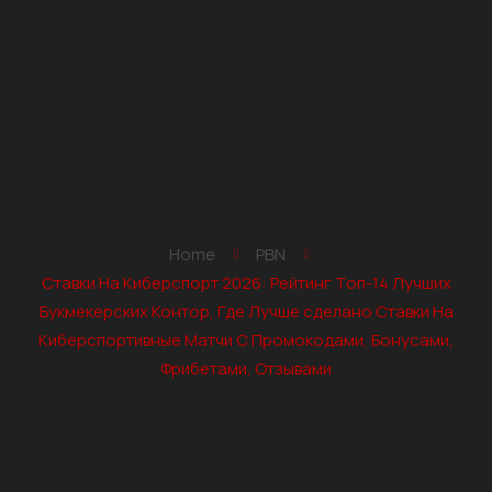
сделано Ставки На
Киберспортивные Матчи
С Промокодами,
Бонусами, Фрибетами,
Отзывами
Home
PBN
Ставки На Киберспорт 2026: Рейтинг Топ-14 Лучших
Букмекерских Контор, Где Лучше сделано Ставки На
Киберспортивные Матчи С Промокодами, Бонусами,
Фрибетами, Отзывами