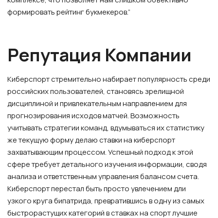
формировать рейтинг букмекеров.”
Репутация Компании
Киберспорт стремительно набирает популярность среди
российских пользователей, становясь зрелищной
дисциплиной и привлекательным направлением для
прогнозирования исходов матчей. Возможность
учитывать стратегии команд, вдумываться их статистику
же текущую форму делаю ставки на киберспорт
захватывающим процессом. Успешный подход к этой
сфере требует детального изучения информации, сводя
анализа и ответственным управления балансом счета.
Киберспорт перестал быть просто увлечением дли
узкого круга бипатрида, превратившись в одну из самых
быстрорастущих категорий в ставках на спорт
лучшие