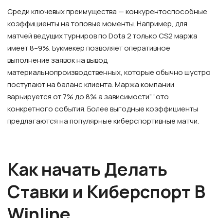
Среди ключевых преимущества — конкурентоспособные
коэффициенты на топовые моменты. Например, для
матчей ведущих турниров по Dota 2 только CS2 маржа
имеет 8–9%. Букмекер позволяет оперативное
выполнение заявок на вывод
материальнопроизводственных, которые обычно шустро
поступают на баланс клиента. Маржа компании
варьируется от 7% до 8% а зависимости” “ото
конкретного события. Более выгодные коэффициенты
предлагаются на популярные киберспортивные матчи.
Как начать Делать
Ставки и Киберспорт В
Winline