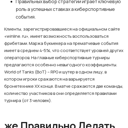
Правильных выбор стратегии играет ключевую
роль а успешных ставках а киберспортивные
события.
Клиенты, зарегистрировавшиеся на официальном сайте
«winline. ru», имеет возможность воспользоваться
фрибетами. Маржа букмекера на прематчевые события
имеет в среднем 4-5%, что соответствует уровней других
операторов. На главные киберспортивные турниры
предлагаются особенно невыгодного коэффициенты.
World of Tanks (ВоТ) – RPG и шутер в одном лицу, в
котором игроки сражаются на варьируется
бронетехнике XX конце. В матче сражаются две команды,
количество участников в они определяется правилами
турнира (от 3 человек).
же Правильно Делать