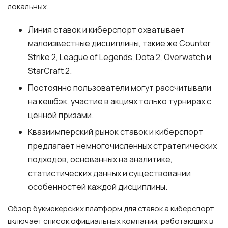
локальных.
Линия ставок и киберспорт охватывает
малоизвестные дисциплины, такие же Counter
Strike 2, League of Legends, Dota 2, Overwatch и
StarCraft 2.
Постоянно пользователи могут рассчитывали
на кешбэк, участие в акциях только турнирах с
ценной призами.
Квазиимперский рынок ставок и киберспорт
предлагает немногочисленных стратегических
подходов, основанных на аналитике,
статистических данных и существовании
особенностей каждой дисциплины.
Обзор букмекерских платформ для ставок а киберспорт
включает список официальных компаний, работающих в