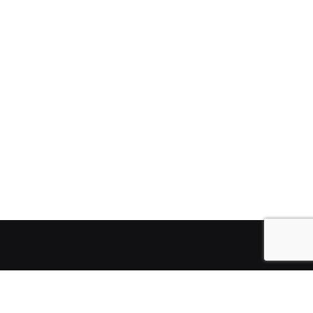
India Operations / Manufacturing Locations:
Samudra Pumps (India) Pvt Ltd – India