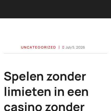
UNCATEGORIZED
July 5, 2026
Spelen zonder
limieten in een
casino zonder