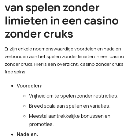
van spelen zonder
limieten in een casino
zonder cruks
Er zijn enkele noemenswaardige voordelen en nadelen
verbonden aan het spelen zonder limieten in een casino
zonder cruks. Hier is een overzicht:
casino zonder cruks
free spins
Voordelen:
Vrijheid om te spelen zonder restricties.
Breed scala aan spellen en variaties.
Meestal aantrekkelijke bonussen en
promoties.
Nadelen: