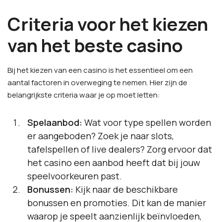
Criteria voor het kiezen
van het beste casino
Bij het kiezen van een casino is het essentieel om een
aantal factoren in overweging te nemen. Hier zijn de
belangrijkste criteria waar je op moet letten:
Spelaanbod:
Wat voor type spellen worden
er aangeboden? Zoek je naar slots,
tafelspellen of live dealers? Zorg ervoor dat
het casino een aanbod heeft dat bij jouw
speelvoorkeuren past.
Bonussen:
Kijk naar de beschikbare
bonussen en promoties. Dit kan de manier
waarop je speelt aanzienlijk beïnvloeden,