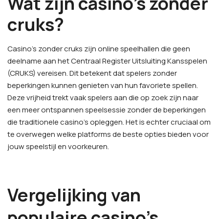
Wat zijn casino’s zonder
cruks?
Casino’s zonder cruks zijn online speelhallen die geen
deelname aan het Centraal Register Uitsluiting Kansspelen
(CRUKS) vereisen. Dit betekent dat spelers zonder
beperkingen kunnen genieten van hun favoriete spellen.
Deze vrijheid trekt vaak spelers aan die op zoek zijn naar
een meer ontspannen speelsessie zonder de beperkingen
die traditionele casino’s opleggen. Het is echter cruciaal om
te overwegen welke platforms de beste opties bieden voor
jouw speelstijl en voorkeuren.
Vergelijking van
populaire casino’s