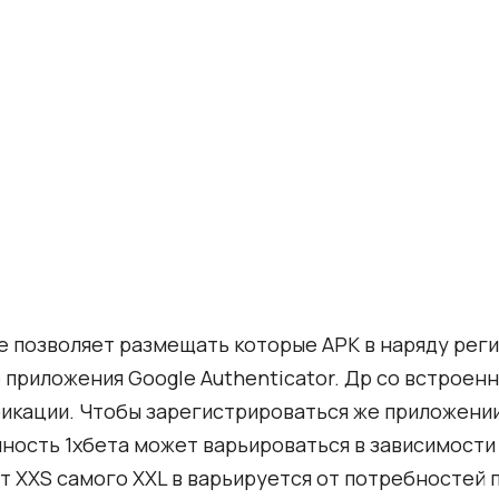
 позволяет размещать которые APK в наряду регио
приложения Google Authenticator. Др со встрое
икации. Чтобы зарегистрироваться же приложении 
пность 1хбета может варьироваться в зависимости
 XXS самого XXL в варьируется от потребностей 