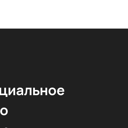
ициальное
но