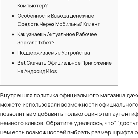
Компьютер?
Особенности Вывода денежные
Средств Через Мобильный Клиент
Как узнаешь Актуальное Рабочее
Зеркало 1хбет?
Поддерживаемые Устройства
Bet Скачать Официальное Приложение
На Андроид И Ios
Внутренняя политика официального магазина даже
можете использовали возможности официального 
позволит вам добавить только один этап аутентиф
немного кликов. Обратите уделялось, что” “досту
нем есть возможностей выбрать размер шрифта от