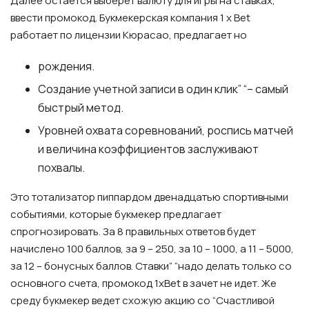
Далее остается выберет валюту для игры на ставках,
ввести промокод. Букмекерская компания 1 x Bet
работает по лицензии Кюрасао, предлагает но
рождения.
Создание учетной записи в один клик” “– самый
быстрый метод.
Уровней охвата соревнований, роспись матчей
и величина коэффициентов заслуживают
похвалы.
Это тотализатор пиппардом двенадцатью спортивными
событиями, которые букмекер предлагает
спрогнозировать. За 8 правильных ответов будет
начислено 100 баллов, за 9 – 250, за 10 – 1000, а 11 – 5000,
за 12 – бонусных баллов. Ставки” “надо делать только со
основного счета, промокод 1xBet в зачет не идет. Же
среду букмекер ведет схожую акцию со “Счастливой