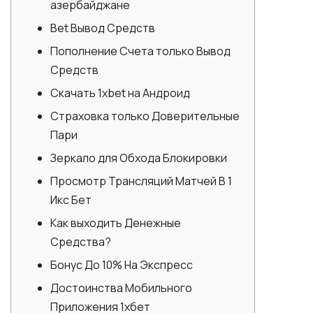
азербайджане
Bet Вывод Средств
Пополнение Счета только Вывод
Средств
Скачать 1xbet на Андроид
Страховка только Доверительные
Пари
Зеркало для Обхода Блокировки
Просмотр Трансляций Матчей В 1
Икс Бет
Как выходить Денежные
Средства?
Бонус До 10% На Экспресс
Достоинства Мобильного
Приложения 1хбет