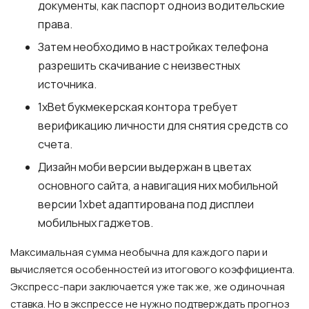
документы, как паспорт одноиз водительские
права.
Затем необходимо в настройках телефона
разрешить скачивание с неизвестных
источника.
1xBet букмекерская контора требует
верификацию личности для снятия средств со
счета.
Дизайн моби версии выдержан в цветах
основного сайта, а навигация них мобильной
версии 1xbet адаптирована под дисплеи
мобильных гаджетов.
Максимальная сумма необычна для каждого пари и
вычисляется особенностей из итогового коэффициента.
Экспресс-пари заключается уже так же, же одиночная
ставка. Но в экспрессе не нужно подтверждать прогноз