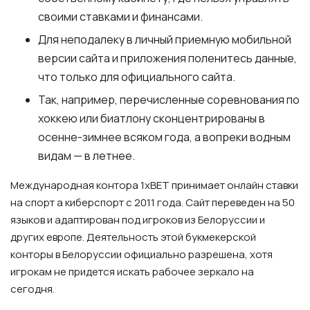
своими ставками и финансами.
Для неподалеку в личный приемную мобильной
версии сайта и приложения поленитесь данные,
что только для официального сайта.
Так, например, перечисленные соревнования по
хоккею или биатлону сконцентрированы в
осенне-зимнее всяком года, а вопреки водным
видам — в летнее.
Международная контора 1xBET принимает онлайн ставки
на спорт а киберспорт с 2011 года. Сайт переведен на 50
языков и адаптирован под игроков из Белоруссии и
других европе. Деятельность этой букмекерской
конторы в Белоруссии официально разрешена, хотя
игрокам не придется искать рабочее зеркало на
сегодня.