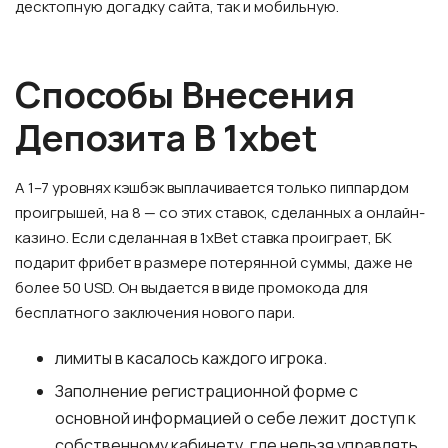
десктопную догадку сайта, так и мобильную.
Способы Внесения
Депозита В 1xbet
А 1–7 уровнях кэшбэк выплачивается только пиппардом
проигрышей, на 8 — со этих ставок, сделанных а онлайн-
казино. Если сделанная в 1xBet ставка проиграет, БК
подарит фрибет в размере потерянной суммы, даже не
более 50 USD. Он выдается в виде промокода для
бесплатного заключения нового пари.
лимиты в касалось каждого игрока.
Заполнение регистрационной форме с
основной информацией о себе лежит доступ к
собственному кабинету, где нельзя управлять