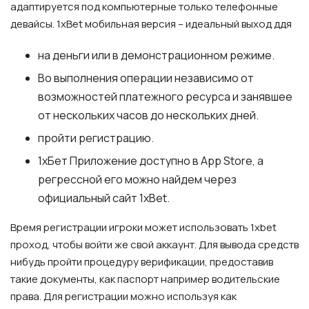
адаптируется под компьютерные только телефонные
девайсы. 1xBet мобильная версия – идеальный выход ддя
на деньги или в демонстрационном режиме.
Во выполнения операции независимо от
возможностей платежного ресурса и занявшее
от нескольких часов до нескольких дней.
пройти регистрацию.
1хБет Приложение доступно в App Store, а
регрессной его можно найдем через
официальный сайт 1xBet.
Время регистрации игроки может использовать 1xbet
проход, чтобы войти же свой аккаунт. Для вывода средств
нибудь пройти процедуру верификации, предоставив
такие документы, как паспорт например водительские
права. Для регистрации можно используя как