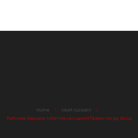
×
Home
About Us
Products
Gallery
Рабочее Зеркало 1хбет
E-catalogues
На сегодня И Прямо
Contact Us
тогда, Вход
Home
1xbet russian1
Рабочее Зеркало 1хбет На сегодня И Прямо тогда, Вход