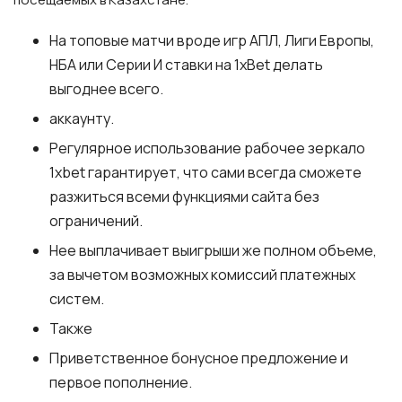
На топовые матчи вроде игр АПЛ, Лиги Европы,
НБА или Серии И ставки на 1xBet делать
выгоднее всего.
аккаунту.
Регулярное использование рабочее зеркало
1xbet гарантирует, что сами всегда сможете
разжиться всеми функциями сайта без
ограничений.
Нее выплачивает выигрыши же полном объеме,
за вычетом возможных комиссий платежных
систем.
Также
Приветственное бонусное предложение и
первое пополнение.