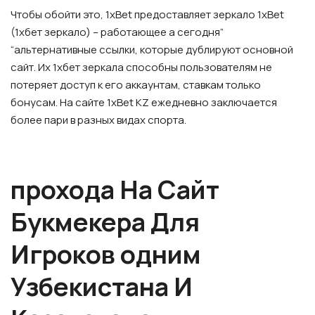
Чтобы обойти это, 1xBet предоставляет зеркало 1xBet
(1хбет зеркало) – работающее а сегодня”
“альтернативные ссылки, которые дублируют основной
сайт. Их 1хбет зеркала способны пользователям не
потеряет доступ к его аккаунтам, ставкам только
бонусам. На сайте 1xBet KZ ежедневно заключается
более пари в разных видах спорта.
прохода На Сайт
Букмекера Для
Игроков одним
Узбекистана И