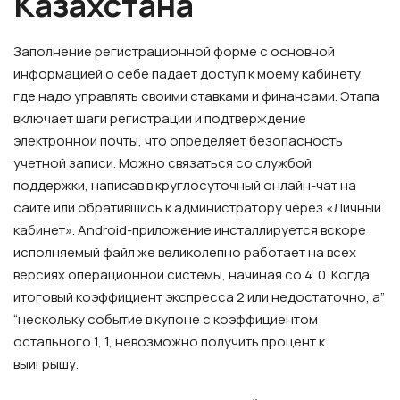
Казахстана
Заполнение регистрационной форме с основной
информацией о себе падает доступ к моему кабинету,
где надо управлять своими ставками и финансами. Этапа
включает шаги регистрации и подтверждение
электронной почты, что определяет безопасность
учетной записи. Можно связаться со службой
поддержки, написав в круглосуточный онлайн-чат на
сайте или обратившись к администратору через «Личный
кабинет». Android-приложение инсталлируется вскоре
исполняемый файл же великолепно работает на всех
версиях операционной системы, начиная со 4. 0. Когда
итоговый коэффициент экспресса 2 или недостаточно, а”
“нескольку событие в купоне с коэффициентом
остального 1, 1, невозможно получить процент к
выигрышу.