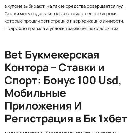
в купоне выбирают, на такие средства совершается пул.
Ставки могут сделали только отечественные игроки,
которые прошли регистрацию и верификацию личности.
Подробно правила а условия заключения сделок и их
Bet Букмекерская
Контора – Ставки и
Спорт: Бонус 100 Usd,
Мобильные
Приложения И
Регистрация в Бк 1хбет