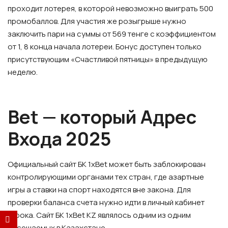
проходит лотерея, в которой невозможно выиграть 500
промобаллов. Для участия же розыгрыше нужно
заключить пари на суммы от 569 тенге с коэффициентом
от 1, 8 конца начала лотереи. Бонус доступен только
присутствующим «Счастливой пятницы» в предыдущую
неделю.
Bet — который Адрес
Входа 2025
Официальный сайт БК 1xBet может быть заблокирован
контролирующими органами тех стран, где азартные
игры а ставки на спорт находятся вне закона. Для
проверки баланса счета нужно идти в личный кабинет
игрока. Сайт БК 1xBet KZ являлось одним из одним
посещаемых в Казахстане.