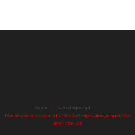
×
Home
About Us
Products
Gallery
Пошаговая инструкция
E-catalogues
по Mostbet верификация
Contact Us
аккаунта для новичков
Home
Uncategorized
Пошаговая инструкция по Mostbet верификация аккаунта
для новичков