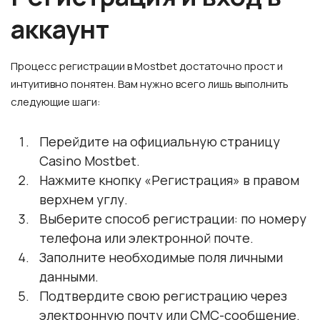
аккаунт
Процесс регистрации в Mostbet достаточно прост и
интуитивно понятен. Вам нужно всего лишь выполнить
следующие шаги:
Перейдите на официальную страницу
Casino Mostbet.
Нажмите кнопку «Регистрация» в правом
верхнем углу.
Выберите способ регистрации: по номеру
телефона или электронной почте.
Заполните необходимые поля личными
данными.
Подтвердите свою регистрацию через
электронную почту или СМС-сообщение.