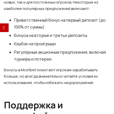
новых, так и для постоянных игроков. Некоторые из
наиболее популярных предложений включают:
Приветственный бонус на первый депозит (до
100% от суммы).
Бонусы на вторые и третьи депозиты.
Кэшбэк на проигрыши.
Регулярные акционные предложения, включая
турниры и лотереи.
Бонусы в Mostbet помогают игрокам зарабатывать
больше, но всегда внимательно читайте условия их
использования, чтобы избежать недоразумений.
Поддержка и