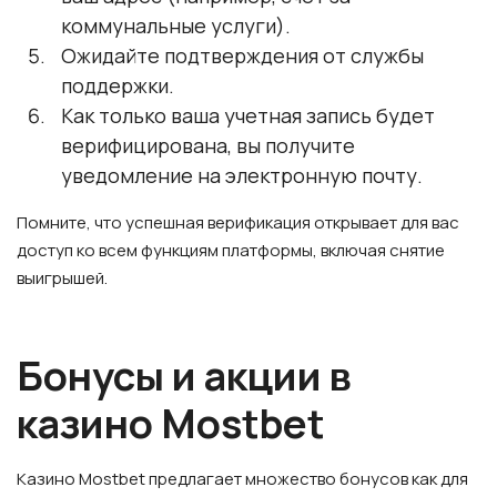
коммунальные услуги).
Ожидайте подтверждения от службы
поддержки.
Как только ваша учетная запись будет
верифицирована, вы получите
уведомление на электронную почту.
Помните, что успешная верификация открывает для вас
доступ ко всем функциям платформы, включая снятие
выигрышей.
Бонусы и акции в
казино Mostbet
Казино Mostbet предлагает множество бонусов как для