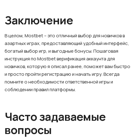
Заключение
В целом, Mostbet – это отличный выбор для новичков в
азартных играх, предоставляющий удобный интерфейс,
богатый выбор игр, и выгодные бонусы. Пошаговая
инструкция по Mostbet верификация аккаунта для
новичков, которую я описал ранее, поможет вам быстро
и просто пройти регистрацию и начать игру. Всегда
помните о необходимости ответственной игры и
соблюдении правил платформы.
Часто задаваемые
вопросы