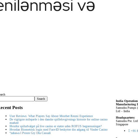
enilənməsi və
arch
Search
India Operations
Manufacturing L
ecent Posts
Samudra Pumps (I
Ltd – India
User Reviews: What Players Say About Mostbet Resmi Experience
Headquarters:
De vigtigste milepæle i den danske spillelovgivnings historie for online casino
Samudra Pte. Ltd
marked
Singapore
Hvorfor spiludvalget på live casino er større uden ROFUS begrænsninger?
Hvordan Biometrisk login med Face-ID beskytter din adgang til Vinder Casino
+91 
“zabawa I Proste Gry Dla Casuali