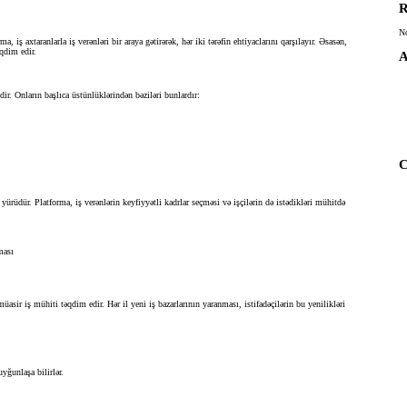
R
N
 iş axtaranlarla iş verənləri bir araya gətirərək, hər iki tərəfin ehtiyaclarını qarşılayır. Əsasən,
əqdim edir.
A
dir. Onların başlıca üstünlüklərindən bəziləri bunlardır:
C
yürüdür. Platforma, iş verənlərin keyfiyyətli kadrlar seçməsi və işçilərin də istədikləri mühitdə
ması
sir iş mühiti təqdim edir. Hər il yeni iş bazarlarının yaranması, istifadəçilərin bu yenilikləri
yğunlaşa bilirlər.