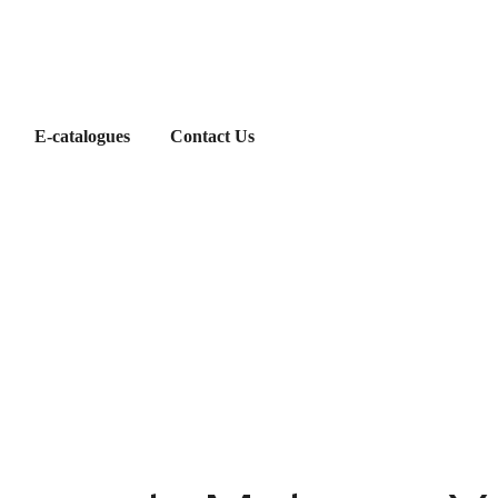
E-catalogues
Contact Us