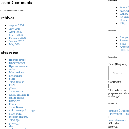
Company
ecent Comments
About 
o comments to show.
Applica
Gallery
E-Catal
rchives
Contact
FAQ
August 2026
July 2026
Products
April 2026
March 2026
Pumps
February 2026
System
January 2026
Pipes
May 2024
Accesso
60Hz Pr
ategories
Subscribe
Пролив сетки
Uncategorized
Email
(Required)
Пролив мейнов
casino
Mini-reviews
monobrand
Slots
1xbet russian1
Comments
PBN
plinko
This field is for v
1xbet russian
purposes and shou
casino en ligne fr
unchanged.
online casino
Reviewer
Follow Us
Pirots SE
1xbet Korea
real money pokies apps
Youtube
Facebo
b1bet brazil
Linkedin-in
Ins
mostbet скачать
©
1xbet apk
samudrapumps
,
plinko_pl
All rights
slot
reserved.