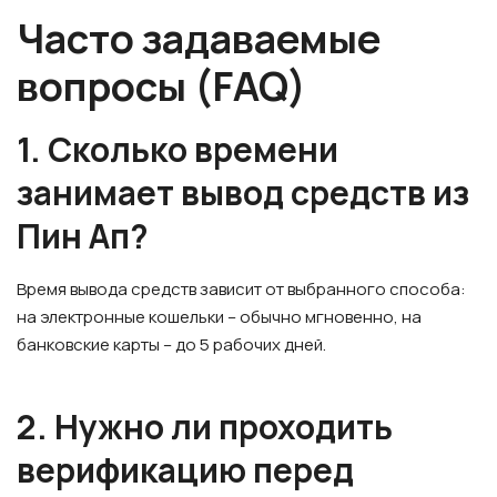
Часто задаваемые
вопросы (FAQ)
1. Сколько времени
занимает вывод средств из
Пин Ап?
Время вывода средств зависит от выбранного способа:
на электронные кошельки – обычно мгновенно, на
банковские карты – до 5 рабочих дней.
2. Нужно ли проходить
верификацию перед