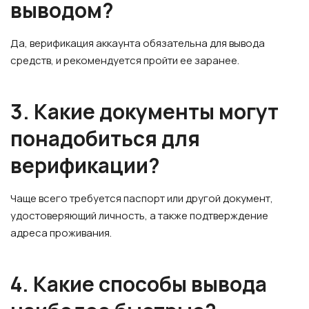
выводом?
Да, верификация аккаунта обязательна для вывода
средств, и рекомендуется пройти ее заранее.
3. Какие документы могут
понадобиться для
верификации?
Чаще всего требуется паспорт или другой документ,
удостоверяющий личность, а также подтверждение
адреса проживания.
4. Какие способы вывода