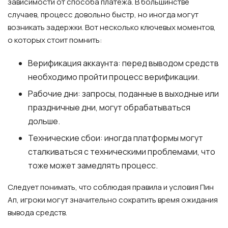
зависимости от способа платежа. В большинстве
случаев, процесс довольно быстр, но иногда могут
возникать задержки. Вот несколько ключевых моментов,
о которых стоит помнить:
Верификация аккаунта: перед выводом средств
необходимо пройти процесс верификации.
Рабочие дни: запросы, поданные в выходные или
праздничные дни, могут обрабатываться
дольше.
Технические сбои: иногда платформы могут
сталкиваться с техническими проблемами, что
тоже может замедлять процесс.
Следует понимать, что соблюдая правила и условия Пин
Ап, игроки могут значительно сократить время ожидания
вывода средств.