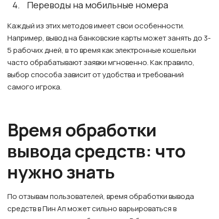
Переводы на мобильные номера
Каждый из этих методов имеет свои особенности.
Например, вывод на банковские карты может занять до 3-
5 рабочих дней, в то время как электронные кошельки
часто обрабатывают заявки мгновенно. Как правило,
выбор способа зависит от удобства и требований
самого игрока.
Время обработки
вывода средств: что
нужно знать
По отзывам пользователей, время обработки вывода
средств в Пин Ап может сильно варьироваться в