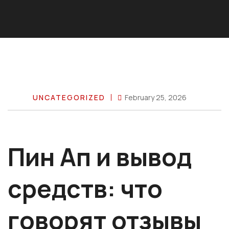
UNCATEGORIZED
February 25, 2026
Пин Ап и вывод
средств: что
говорят отзывы