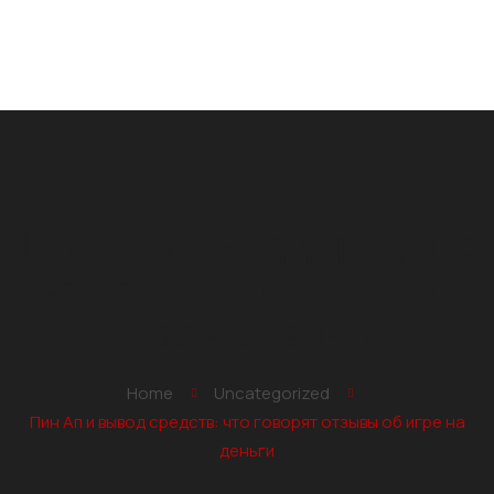
×
Home
About Us
Products
Gallery
Пин Ап и вывод средств:
E-catalogues
что говорят отзывы об
Contact Us
игре на деньги
Home
Uncategorized
Пин Ап и вывод средств: что говорят отзывы об игре на
деньги