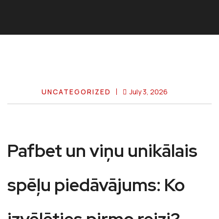
UNCATEGORIZED
July 3, 2026
Pafbet un viņu unikālais
spēļu piedāvājums: Ko