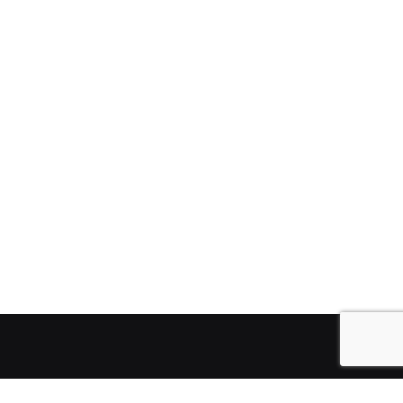
India Operations / Manufacturing Locations: