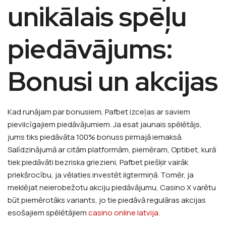
unikālais spēļu
piedāvājums:
Bonusi un akcijas
Kad runājam par bonusiem, Pafbet izceļas ar saviem
pievilcīgajiem piedāvājumiem. Ja esat jaunais spēlētājs,
jums tiks piedāvāta 100% bonuss pirmajā iemaksā.
Salīdzinājumā ar citām platformām, piemēram, Optibet, kurā
tiek piedāvāti bezriska griezieni, Pafbet piešķir vairāk
priekšrocību, ja vēlaties investēt ilgtermiņā. Tomēr, ja
meklējat neierobežotu akciju piedāvājumu, Casino X varētu
būt piemērotāks variants, jo tie piedāvā regulāras akcijas
esošajiem spēlētājiem
casino online latvija
.