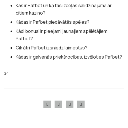
Kas ir Pafbet un kā tas izceļas salīdzinājumā ar
citiem kazino?
Kādas ir Pafbet piedāvātās spēles?
Kādi bonusi ir pieejami jaunajiem spēlētājiem
Pafbet?
Cik ātri Pafbet izsniedz laimestus?
Kādas ir galvenās priekšrocības, izvēloties Pafbet?
24