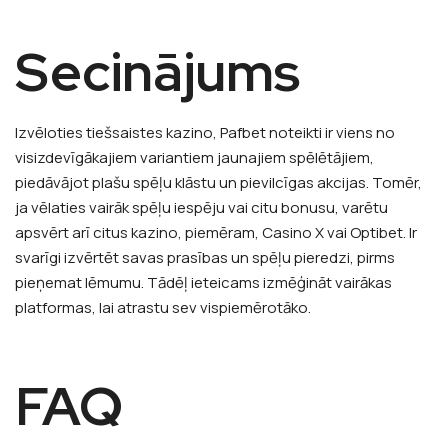
Secinājums
Izvēloties tiešsaistes kazino, Pafbet noteikti ir viens no
visizdevīgākajiem variantiem jaunajiem spēlētājiem,
piedāvājot plašu spēļu klāstu un pievilcīgas akcijas. Tomēr,
ja vēlaties vairāk spēļu iespēju vai citu bonusu, varētu
apsvērt arī citus kazino, piemēram, Casino X vai Optibet. Ir
svarīgi izvērtēt savas prasības un spēļu pieredzi, pirms
pieņemat lēmumu. Tādēļ ieteicams izmēģināt vairākas
platformas, lai atrastu sev vispiemērotāko.
FAQ