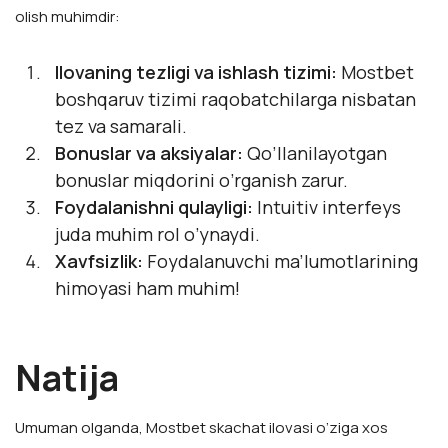
olish muhimdir:
Ilovaning tezligi va ishlash tizimi:
Mostbet
boshqaruv tizimi raqobatchilarga nisbatan
tez va samarali.
Bonuslar va aksiyalar:
Qo’llanilayotgan
bonuslar miqdorini o’rganish zarur.
Foydalanishni qulayligi:
Intuitiv interfeys
juda muhim rol o’ynaydi.
Xavfsizlik:
Foydalanuvchi ma’lumotlarining
himoyasi ham muhim!
Natija
Umuman olganda, Mostbet skachat ilovasi o’ziga xos