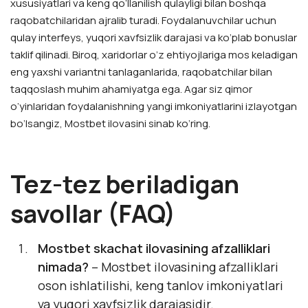
xususiyatlari va keng qo’llanilish qulayligi bilan boshqa
raqobatchilaridan ajralib turadi. Foydalanuvchilar uchun
qulay interfeys, yuqori xavfsizlik darajasi va ko’plab bonuslar
taklif qilinadi. Biroq, xaridorlar o’z ehtiyojlariga mos keladigan
eng yaxshi variantni tanlaganlarida, raqobatchilar bilan
taqqoslash muhim ahamiyatga ega. Agar siz qimor
o’yinlaridan foydalanishning yangi imkoniyatlarini izlayotgan
bo’lsangiz, Mostbet ilovasini sinab ko’ring.
Tez-tez beriladigan
savollar (FAQ)
Mostbet skachat ilovasining afzalliklari
nimada?
– Mostbet ilovasining afzalliklari
oson ishlatilishi, keng tanlov imkoniyatlari
va yuqori xavfsizlik darajasidir.