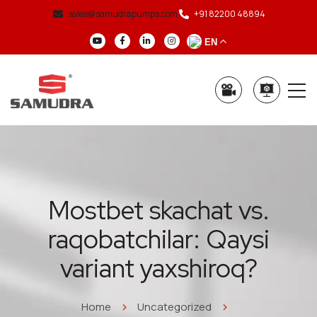
sales@samudrapumps.com
+91 82200 48894
EN
Mostbet skachat vs.
raqobatchilar: Qaysi
variant yaxshiroq?
Home
Uncategorized