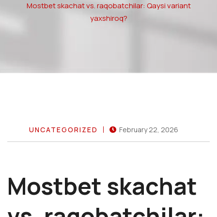
Mostbet skachat vs. raqobatchilar: Qaysi variant
yaxshiroq?
UNCATEGORIZED
February 22, 2026
Mostbet skachat
vs. raqobatchilar: