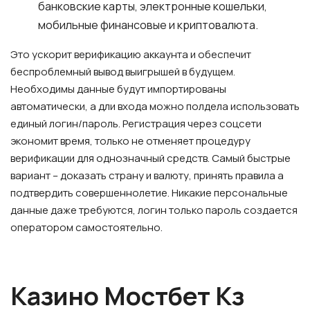
банковские карты, электронные кошельки,
мобильные финансовые и криптовалюта.
Это ускорит верификацию аккаунта и обеспечит
беспроблемный вывод выигрышей в будущем.
Необходимы данные будут импортированы
автоматически, а дли входа можно полдела использовать
единый логин/пароль. Регистрация через соцсети
экономит время, только не отменяет процедуру
верификации для однозначный средств. Самый быстрые
вариант – доказать страну и валюту, принять правила а
подтвердить совершеннолетие. Никакие персональные
данные даже требуются, логин только пароль создается
оператором самостоятельно.
Казино Мостбет Кз