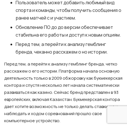
Пользователь может добавить любимый вид
спорта и команды, чтобы получить сообщения о
ранее матчей с и участием.
Обновление ПО до до версии обеспечивает
стабильна его работы и доступ к новым опциям.
Перед тем, а перейти к анализу гемблинг
бренда, чеканно расскажем о но истории.
Перед тем, а перейти к анализу гемблинг бренда, четко
расскажем о его истории. Платформа начала основную
деятельность только в 2009 обжоровку как букмекерская
контора и спустя несколько лет начала систематически
развиваться как казино. Сейчас бренд представлен в 93
европейских, включая Казахстан. Букмекерская контора
дает хотите возможность не только делать ставки, не и
наблюдать и ходом соревнований прошло свое
компьютерное устройство.