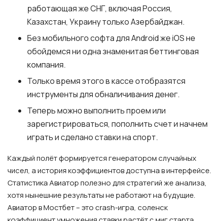
работающая же СНГ, включая Россия,
Казахстан, Украину только Азербайджан.
Без мобильного софта для Android же iOS не
обойдемся ни одна знаменитая беттинговая
компания.
Только время этого в кассе отобразятся
инструменты для обналичивания денег.
Теперь можно выполнить проем или
зарегистрироваться, пополнить счет и начнем
играть и сделано ставки на спорт.
Каждый полёт формируется генератором случайных
чисел, а история коэффициентов доступна в интерфейсе.
Статистика Авиатор полезно для стратегий же анализа,
хотя нынешние результаты не работают на будущие.
Авиатор в Мостбет – это crash-игра, соленск
коэффициент умножения ставки растёт с миг старта