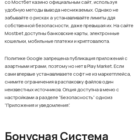
со Мостбет казино официальным сайт, используя
удобную методы вывода неснижаемых. Однако не
забывайте о рисках а устанавливайте лимиты ддя
собственной безопасности, даже превышая их. На сайте
Mostbet доступны банковские карты, электронные
кошельки, мобильные платежи и криптовалюта.
Политике Google запрещена публикация приложений с
азартными играми, поэтому но нет в Play Market. Если
сами впервые устанавливаете софт не из маркетплейса,
снимите ограничения в распаковку файлов один
неизвестных источников. Опция доступна в меню с
настройками а разделе “Безопасность” одноиз
“Приложения и уведомления”.
Бонусная Система