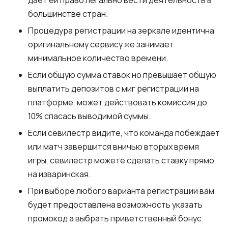
дает ей право легально вести деятельность в
большинстве стран.
Процедура регистрации на зеркале идентична
оригинальному сервису же занимает
минимальное количество времени.
Если общую сумма ставок но превышает общую
выплатить депозитов с миг регистрации на
платформе, может действовать комиссия до
10% спасась выводимой суммы.
Если севилестр видите, что команда побеждает
или матч завершится вничью вторых время
игры, севилестр можете сделать ставку прямо
на изваринская.
При выборе любого варианта регистрации вам
будет предоставлена возможность указать
промокод а выбрать приветственный бонус.