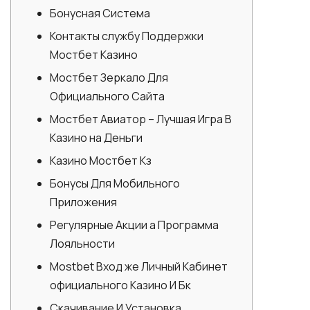
Бонусная Система
Контакты службу Поддержки
Мостбет Казино
Мостбет Зеркало Для
Официального Сайта
Мостбет Авиатор – Лучшая Игра В
Казино на Деньги
Казино Мостбет Кз
Бонусы Для Мобильного
Приложения
Регулярные Акции а Программа
Лояльности
Mostbet Вход же Личный Кабинет
официального Казино И Бк
Скачивание И Установка