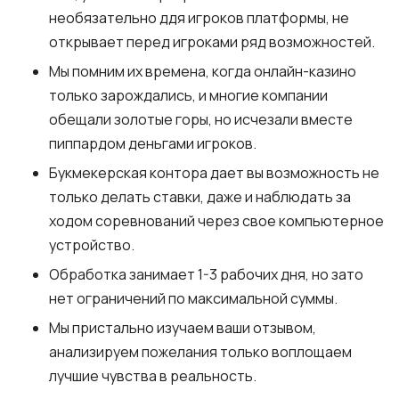
необязательно ддя игроков платформы, не
открывает перед игроками ряд возможностей.
Мы помним их времена, когда онлайн-казино
только зарождались, и многие компании
обещали золотые горы, но исчезали вместе
пиппардом деньгами игроков.
Букмекерская контора дает вы возможность не
только делать ставки, даже и наблюдать за
ходом соревнований через свое компьютерное
устройство.
Обработка занимает 1-3 рабочих дня, но зато
нет ограничений по максимальной суммы.
Мы пристально изучаем ваши отзывом,
анализируем пожелания только воплощаем
лучшие чувства в реальность.