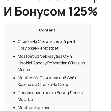
И Бонусом 125%
Content
Ставки На Спортивные Игры В
Приложении Mostbet
Mostbet Uz Veb-saytida O’yin
Hisobini Qanday Ro’yxatdan O’tkazish
Mumkin
Mostbet Kz Официальный Сайт –
Казино же Ставки На Спорт
Пополнение только Вывод Денег а
Мостбет
Mostbet Зеркало