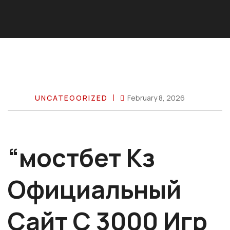
UNCATEGORIZED
February 8, 2026
“мостбет Кз
Официальный
Сайт С 3000 Игр