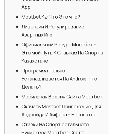
App
Mostbet Kz: Что Это что?
Лицензии И Регулирование
Азартных Игр
Официальный Ресурс Мостбет –
Это мой Путь К Ставкам На Спорт а
Казахстане
Программа только
Устанавливается На Android, Что
Делать?
Мобильная Версия Сайта Мостбет
Скачать Mostbet Приложение Для
Андройда И Айфона – Бесплатно
Ставки На Спорт остального
Букмекера Мостбет Спорт