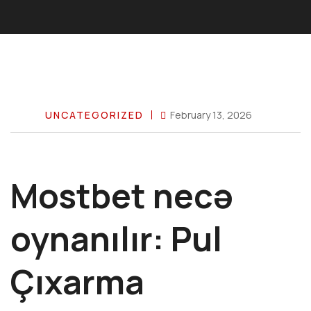
UNCATEGORIZED
February 13, 2026
Mostbet necə
oynanılır: Pul
Çıxarma