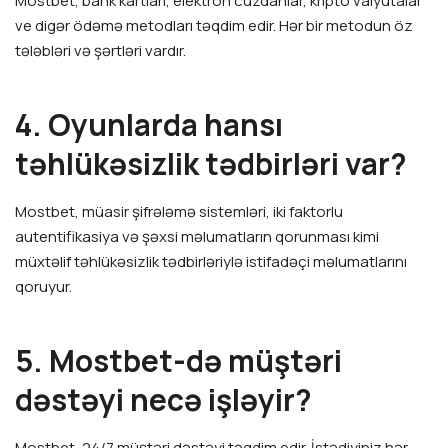
Mostbet, bank kartları, elektron cüzdanlar, kripto valyutalar
ve digər ödəmə metodları təqdim edir. Hər bir metodun öz
tələbləri və şərtləri vardır.
4. Oyunlarda hansı
təhlükəsizlik tədbirləri var?
Mostbet, müasir şifrələmə sistemləri, iki faktorlu
autentifikasiya və şəxsi məlumatların qorunması kimi
müxtəlif təhlükəsizlik tədbirləriylə istifadəçi məlumatlarını
qoruyur.
5. Mostbet-də müştəri
dəstəyi necə işləyir?
Mostbet, 24/7 müştəri dəstəyi təqdim edir. İstədiyiniz hər