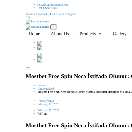
sales@samudrapumps.com
+91 82200 48894
Youtube
Facebook-f
Linkedin-in
Instagram
×
Home
About Us
Products
Gallery
Mostbet Free Spin Necə İstifadə Olunur
Home
Uncategorized
Mostbet Free Spin Necə İstifadə Olunur: Ödəmə Metodları Haqqında Məlumatl
Uncategorized
February 12, 2026
February 12, 2026
7:37 pm
Mostbet Free Spin Necə İstifadə Olunur