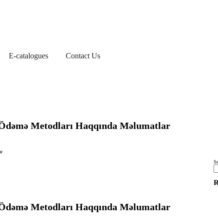
E-catalogues
Contact Us
: Ödəmə Metodları Haqqında Məlumatlar
ar
Se
R
: Ödəmə Metodları Haqqında Məlumatlar