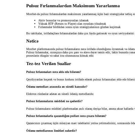
Pulsuz Fırlanmalardan Maksimum Yararlanma
Mostbet-də pulsuz fırlanmalardan maksimum yararlanmaq üçün bəzi strategiyalar tətbiq ed
Aktiv bonuslar və promosyonları izləmək
Yüksək RTP (Return to Player) olan oyunlara yönəlmək
Fırlanmalar bitdikdən sonra oyun strategiyalarınızı gözdən keçirmək
Bu taktikalar, istifadəçilərə fırlanmalardan daha çox fayda gətirəcək və oyun səviyyələrini a
Nəticə
Mostbet platformasında pulsuz fırlanmaların necə istifadə olunduğunu öyrənmək və ödəmə
Pulsuz fırlanmalar, oyunçuya daha çox şans və əlavə dəyər təmin edir, lakin bununla yanaş
proseslərin düzgün və rahat icra olunmasına kömək edir.
Tez-tez Verilən Suallar
Pulsuz fırlanmaları necə əldə edə bilərəm?
Qeydiyyatdan keçərək və bonus kodunu istifadə edərək pulsuz fırlanmaları əldə edə bilərsi
Ödəmə metodları arasında ən sürətli hansıdır?
Elektron cüzdanlar adətən ən sürətli ödəniş metodlarıdır.
Pulsuz fırlanmaların müddəti nə qədərdir?
Pulsuz fırlanmaların müddəti platformadan asılı olaraq dəyişə bilər, amma əksər hallarda 4
Pulsuz fırlanmalarla qazandığım pulları necə çıxara bilərəm?
Qazancınızı çıxarmaq üçün müəyyən mərc tələblərini yerinə yetirməlisiniz, sonrasında ödə
Ödəmə metodlarının limitləri nələrdir?