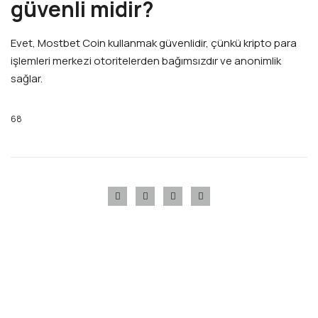
güvenli midir?
Evet, Mostbet Coin kullanmak güvenlidir, çünkü kripto para
işlemleri merkezi otoritelerden bağımsızdır ve anonimlik
sağlar.
68