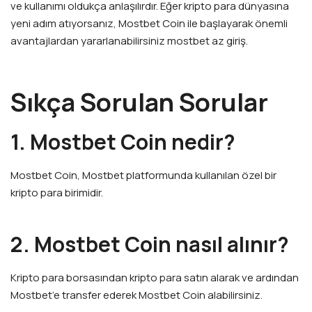
ve kullanımı oldukça anlaşılırdır. Eğer kripto para dünyasına
yeni adım atıyorsanız, Mostbet Coin ile başlayarak önemli
avantajlardan yararlanabilirsiniz
mostbet az giriş
.
Sıkça Sorulan Sorular
1. Mostbet Coin nedir?
Mostbet Coin, Mostbet platformunda kullanılan özel bir
kripto para birimidir.
2. Mostbet Coin nasıl alınır?
Kripto para borsasından kripto para satın alarak ve ardından
Mostbet’e transfer ederek Mostbet Coin alabilirsiniz.