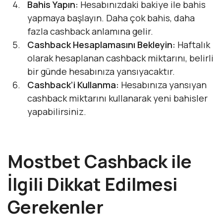
Bahis Yapın:
Hesabınızdaki bakiye ile bahis
yapmaya başlayın. Daha çok bahis, daha
fazla cashback anlamına gelir.
Cashback Hesaplamasını Bekleyin:
Haftalık
olarak hesaplanan cashback miktarını, belirli
bir günde hesabınıza yansıyacaktır.
Cashback’i Kullanma:
Hesabınıza yansıyan
cashback miktarını kullanarak yeni bahisler
yapabilirsiniz.
Mostbet Cashback ile
İlgili Dikkat Edilmesi
Gerekenler