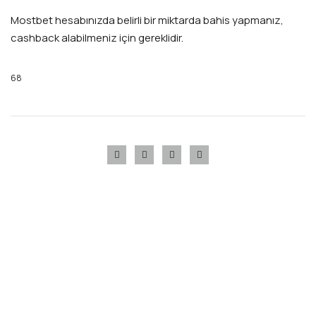
Mostbet hesabınızda belirli bir miktarda bahis yapmanız,
cashback alabilmeniz için gereklidir.
68