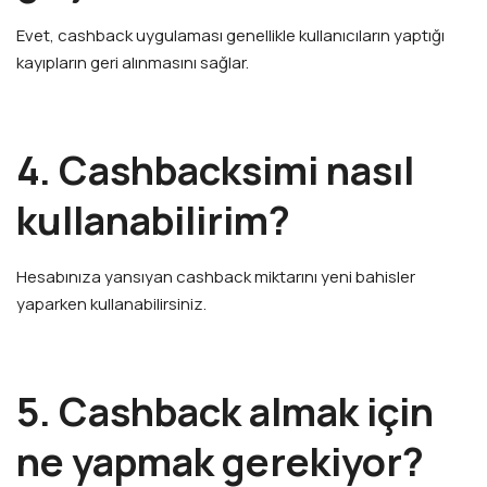
Evet, cashback uygulaması genellikle kullanıcıların yaptığı
kayıpların geri alınmasını sağlar.
4. Cashbacksimi nasıl
kullanabilirim?
Hesabınıza yansıyan cashback miktarını yeni bahisler
yaparken kullanabilirsiniz.
5. Cashback almak için
ne yapmak gerekiyor?