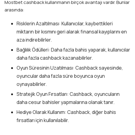
Mostbet cashback kullanmanın birçok avantajı vardır. Bunlar
arasında:
Risklerin Azaltılması: Kullanıcılar, kaybettikleri
miktarın bir kısmını geri alarak finansal kayıplarını en
aza indirebilirler.
Bağlılık Ödülleri: Daha fazla bahis yaparak, kullanıcılar
daha fazla cashback kazanabilirler.
Oyun Süresinin Uzatılması: Cashback sayesinde,
oyuncular daha fazla süre boyunca oyun
oynayabilirler.
Stratejik Oyun Fırsatları: Cashback, oyuncuların
daha cesur bahisler yapmalarına olanak tanır.
Hediye Olarak Kullanım: Cashback, diğer bahis
fırsatları için kullanılabilir.