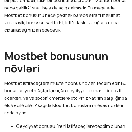
bir platformadır, lakin bir çox istifadəçi üçün “Mostbet bonus
necə çəkilir?” sualı hələ də açıq qalmışdır. Bu məqalədə,
Mostbet bonusunu necə çəkmək barədə ətraflı məlumat
verəcəyik, bonusun şərtlərini, istifadəsini və uğurla necə
çıxarılacağını izah edəcəyik.
Mostbet bonusunun
növləri
Mostbet istifadəçilərə müxtəlif bonus növləri təqdim edir. Bu
bonuslar, yeni müştərilər üçün qeydiyyat zamanı, depozit
edərkən, və ya spesifik mərclərə etdiyiniz yatırım qarşılığında
əldə edilə bilər. Aşağıda Mostbet bonuslarının əsas növlərini
sadalayırıq:
Qeydiyyat bonusu: Yeni istifadəçilərə təqdim olunan