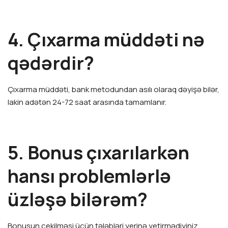
4. Çıxarma müddəti nə
qədərdir?
Çıxarma müddəti, bank metodundan asılı olaraq dəyişə bilər,
lakin adətən 24-72 saat arasında tamamlanır.
5. Bonus çıxarılarkən
hansı problemlərlə
üzləşə bilərəm?
Bonusun çekilməsi üçün tələbləri yerinə yetirmədiyiniz