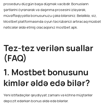
proseduru düzgün başa düşmək vacibdir. Bonusların
şərtlərini öyrənərək və daşınma prosesini izləyərək,
müvəffəqiyyətlə bonusunuzu çəkə bilərsiniz. Beləliklə, siz,
Mostbet platformasında oyun təcrübənizi artıracaq müsbət
nəticələr əldə etmiş olacaqsınız
mostbet apk
.
Tez-tez verilən suallar
(FAQ)
1. Mostbet bonusunu
kimlər əldə edə bilər?
Yeni istifadəçilər qeydiyyat zamanı və köhnə müştərilər
depozit edərkən bonus əldə edə bilərlər.