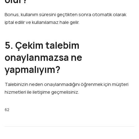
Bonus, kullanım süresini geçtikten sonra otomatik olarak
iptal edilir ve kullanılamaz hale gelir.
5. Çekim talebim
onaylanmazsa ne
yapmalıyım?
Talebinizin neden onaylanmadığını öğrenmek için müşteri
hizmetleri ile iletişime geçmelisiniz.
62