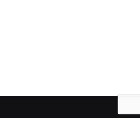
India Operations / Manufacturing Locations:
Samudra Pumps (India) Pvt Ltd – India