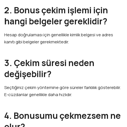
2. Bonus çekim işlemi için
hangi belgeler gereklidir?
Hesap doğrulaması için genellikle kimlik belgesi ve adres
kanıtı gibi belgeler gerekmektedir.
3. Çekim süresi neden
değişebilir?
Seçtiğiniz çekim yöntemine göre süreler farklılık gösterebilir.
E-cüzdanlar genellikle daha hızlıdır.
4. Bonusumu çekmezsem ne
olur?