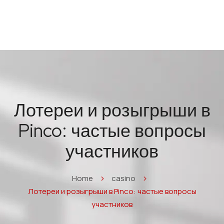
×
Home
About Us
Products
Gallery
Лотереи и розыгрыши в
E-catalogues
Pinco: частые вопросы
Contact Us
участников
Home
casino
Лотереи и розыгрыши в Pinco: частые вопросы
участников