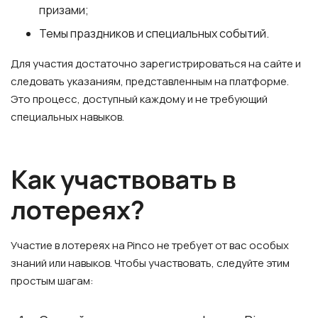
призами;
Темы праздников и специальных событий.
Для участия достаточно зарегистрироваться на сайте и
следовать указаниям, представленным на платформе.
Это процесс, доступный каждому и не требующий
специальных навыков.
Как участвовать в
лотереях?
Участие в лотереях на Pinco не требует от вас особых
знаний или навыков. Чтобы участвовать, следуйте этим
простым шагам: