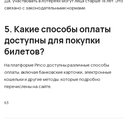
Да, участвовать в лотереях могут лица старше 18 лет. Это
связано с законодательными нормами.
5. Какие способы оплаты
доступны для покупки
билетов?
На платформе Pinco доступны различные способы
оплаты, включая банковские карточки, электронные
кошельки и другие методы, которые подробно
перечислены на сайте.
63