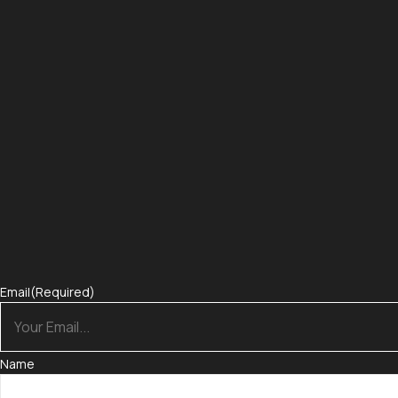
Email
(Required)
Name