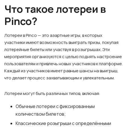
Что такое лотереи в
Pinco?
Лотереи в Pinco — это азартные игры, в которых
участники имеют возможность выиграть призы, покупая
лотерейные билеты или участвуя в розыгрышах. Эти
мероприятия организуются с целью поднять настроение
пользователям и привлечь новых участников к платформе.
Каждый из участников имеет равные шансы на выигрыш,
что делает процесс захватывающим и увлекательным.
Лотереи могут быть различных типов, включая:
Обычные лотереи с фиксированным
количеством билетов;
Классические розыгрыши с определёнными