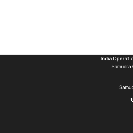
India Operati
Samudra P
Samudr