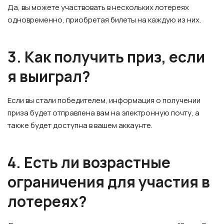
Да, вы можете участвовать в нескольких лотереях
одновременно, приобретая билеты на каждую из них.
3. Как получить приз, если
я выиграл?
Если вы стали победителем, информация о получении
приза будет отправлена вам на электронную почту, а
также будет доступна в вашем аккаунте.
4. Есть ли возрастные
ограничения для участия в
лотереях?