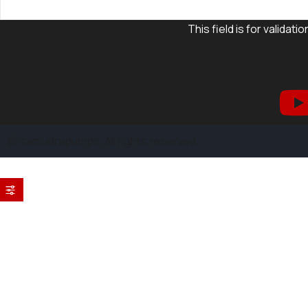
This field is for valida
©
samudrapumps
, All rights reserved.