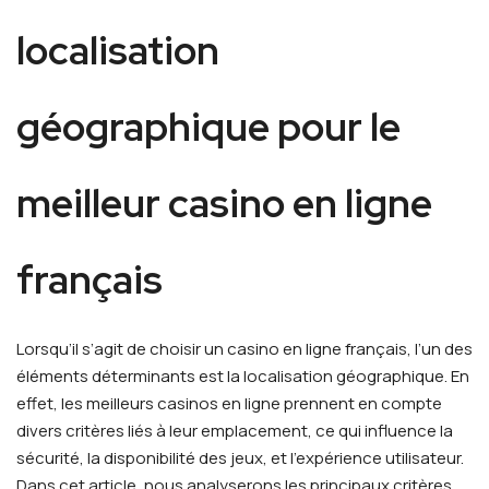
localisation
géographique pour le
meilleur casino en ligne
français
Lorsqu’il s’agit de choisir un casino en ligne français, l’un des
éléments déterminants est la localisation géographique. En
effet, les meilleurs casinos en ligne prennent en compte
divers critères liés à leur emplacement, ce qui influence la
sécurité, la disponibilité des jeux, et l’expérience utilisateur.
Dans cet article, nous analyserons les principaux critères