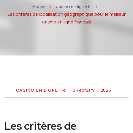
Home
casino en ligne fr
Les critères de localisation géographique pour le meilleur
casino en ligne français
CASINO EN LIGNE FR
February 11, 2026
Les critères de