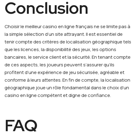
Conclusion
Choisir le meilleur casino en ligne français ne se limite pas à
la simple sélection d’un site attrayant. Il est essentiel de
tenir compte des critères de localisation géographique tels
que les licences, la disponibilité des jeux, les options
bancaires, le service client et la sécurité. En tenant compte
de ces aspects, les joueurs peuvent s’assurer qu’ils
profitent d’une expérience de jeu sécurisée, agréable et
conforme à leurs attentes. En fin de compte, la localisation
géographique joue un rôle fondamental dans le choix d’un
casino en ligne compétent et digne de confiance.
FAQ