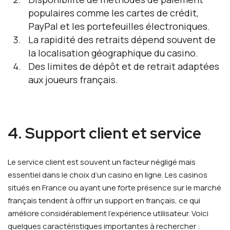
populaires comme les cartes de crédit,
PayPal et les portefeuilles électroniques.
La rapidité des retraits dépend souvent de
la localisation géographique du casino.
Des limites de dépôt et de retrait adaptées
aux joueurs français.
4. Support client et service
Le service client est souvent un facteur négligé mais
essentiel dans le choix d’un casino en ligne. Les casinos
situés en France ou ayant une forte présence sur le marché
français tendent à offrir un support en français, ce qui
améliore considérablement l’expérience utilisateur. Voici
quelques caractéristiques importantes à rechercher :