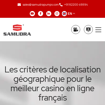
sales@samudrapumps.com
+91 82200 48894
EN
Les critères de localisation
géographique pour le
meilleur casino en ligne
français