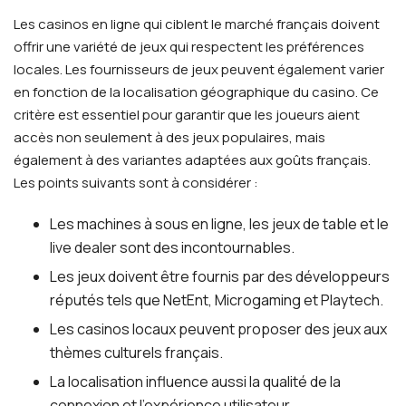
Les casinos en ligne qui ciblent le marché français doivent
offrir une variété de jeux qui respectent les préférences
locales. Les fournisseurs de jeux peuvent également varier
en fonction de la localisation géographique du casino. Ce
critère est essentiel pour garantir que les joueurs aient
accès non seulement à des jeux populaires, mais
également à des variantes adaptées aux goûts français.
Les points suivants sont à considérer :
Les machines à sous en ligne, les jeux de table et le
live dealer sont des incontournables.
Les jeux doivent être fournis par des développeurs
réputés tels que NetEnt, Microgaming et Playtech.
Les casinos locaux peuvent proposer des jeux aux
thèmes culturels français.
La localisation influence aussi la qualité de la
connexion et l’expérience utilisateur.