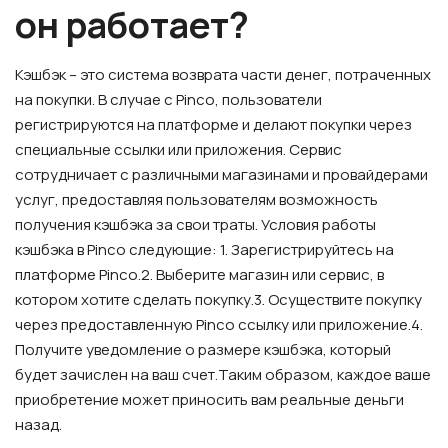
он работает?
Кэшбэк – это система возврата части денег, потраченных
на покупки. В случае с Pinco, пользователи
регистрируются на платформе и делают покупки через
специальные ссылки или приложения. Сервис
сотрудничает с различными магазинами и провайдерами
услуг, предоставляя пользователям возможность
получения кэшбэка за свои траты. Условия работы
кэшбэка в Pinco следующие: 1. Зарегистрируйтесь на
платформе Pinco.2. Выберите магазин или сервис, в
котором хотите сделать покупку.3. Осуществите покупку
через предоставленную Pinco ссылку или приложение.4.
Получите уведомление о размере кэшбэка, который
будет зачислен на ваш счет.Таким образом, каждое ваше
приобретение может приносить вам реальные деньги
назад.