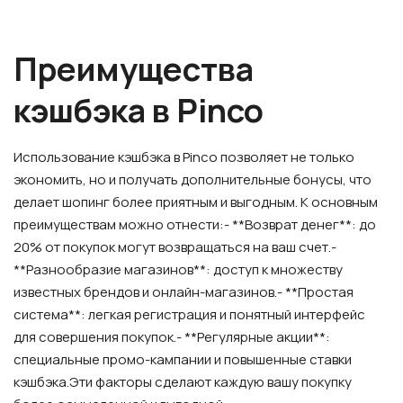
Преимущества
кэшбэка в Pinco
Использование кэшбэка в Pinco позволяет не только
экономить, но и получать дополнительные бонусы, что
делает шопинг более приятным и выгодным. К основным
преимуществам можно отнести:- **Возврат денег**: до
20% от покупок могут возвращаться на ваш счет.-
**Разнообразие магазинов**: доступ к множеству
известных брендов и онлайн-магазинов.- **Простая
система**: легкая регистрация и понятный интерфейс
для совершения покупок.- **Регулярные акции**:
специальные промо-кампании и повышенные ставки
кэшбэка.Эти факторы сделают каждую вашу покупку