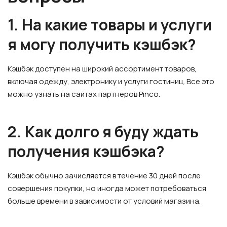
1. На какие товары и услуги
я могу получить кэшбэк?
Кэшбэк доступен на широкий ассортимент товаров,
включая одежду, электронику и услуги гостиниц. Все это
можно узнать на сайтах партнеров Pinco.
2. Как долго я буду ждать
получения кэшбэка?
Кэшбэк обычно зачисляется в течение 30 дней после
совершения покупки, но иногда может потребоваться
больше времени в зависимости от условий магазина.