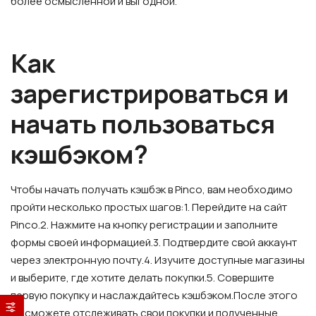
более осмысленной и выгодной.
Как
зарегистрироваться и
начать пользоваться
кэшбэком?
Чтобы начать получать кэшбэк в Pinco, вам необходимо
пройти несколько простых шагов:1. Перейдите на сайт
Pinco.2. Нажмите на кнопку регистрации и заполните
формы своей информацией.3. Подтвердите свой аккаунт
через электронную почту.4. Изучите доступные магазины
и выберите, где хотите делать покупки.5. Совершите
первую покупку и наслаждайтесь кэшбэком.После этого
вы сможете отслеживать свои покупки и полученные