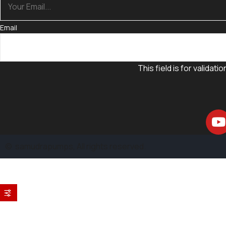
Email
This field is for valida
©
samudrapumps
, All rights reserved.