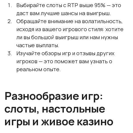
Выбирайте слоты с RTP выше 95% — это
даст вам лучшие шансы на выигрыш.
Обращайте внимание на волатильность,
исходя из вашего игрового стиля: хотите
ли вы большой выигрыш или нам нужны
частые выплаты.
Изучайте обзоры игр и отзывы других
игроков — это поможет вам узнать о
реальном опыте.
Разнообразие игр:
слоты, настольные
игры и живое казино