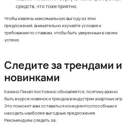
средств, что тоже приятно.
Чтобы извлечь максимальную выгоду из этих
предложений, внимательно изучайте условия и
требования по ставкам, чтобы быть уверенным в своем
успехе.
Следите за трендами и
новинками
Казино Пинап постоянно обновляется, поэтому важно
быть в курсе новинок и трендов в индустрии азартных игр.
Это поможет вам оставаться конкурентоспособным и
находить наиболее выгодные предложения.
Рекомендуем следить за: