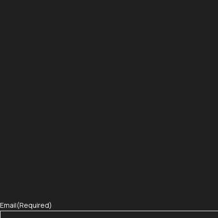
Email
(Required)