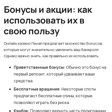
Бонусы и акции: как
использовать их в
свою пользу
Онлайн казино Пинап предлагает множество бонусов,
которые могут значительно увеличить ваш банкролл.
Однако важно знать, как правильно их использовать:
Приветственные бонусы:
Обычно это бонус на
первый депозит, который удваивает ваши
средства.
Бесплатные вращения:
Некоторые слоты
предлагают бесплатные спины, которые
позволяют играть без риска.
Кэшбэк:
Позволяет вернуть часть проигранных