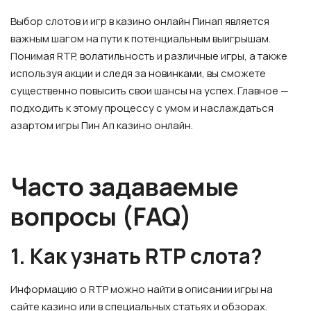
Выбор слотов и игр в казино онлайн Пинап является
важным шагом на пути к потенциальным выигрышам.
Понимая RTP, волатильность и различные игры, а также
используя акции и следя за новинками, вы сможете
существенно повысить свои шансы на успех. Главное —
подходить к этому процессу с умом и наслаждаться
азартом игры
Пин Ап казино онлайн
.
Часто задаваемые
вопросы (FAQ)
1. Как узнать RTP слота?
Информацию о RTP можно найти в описании игры на
сайте казино или в специальных статьях и обзорах.