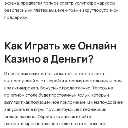
экрана, предлагая полное спектр услуг киромарусом
безопасными платежами, live-играми и круглосуточной
поддержку.
Как Играть же Онлайн
Казино а Деньги?
И несколько кликов пользователь может открыть
интересующий слот, перейти второму настольным играм
или активировать бонусные предложение. Теперь на
почетном столе будет постоянный ярлык, который
выглядит как полноценное приложение. В нем поудобнее
запускать все игры,” “существующие в веб-версии
онлайн-казино. Обработка заявок и сайте
автоматизирована же проходит почти мгновенно.