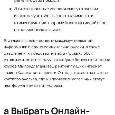
регулятору за помощи.
Эти специальные условия смогут крупным
игрокам чувствуешь свою значимость и
стимулируют их второму более активной игре
на повышенных ставках.
Его главная цель – донести максимум полезной
информации о самых самых казино онлайн, а также
развлечениях, представленных в игровых лобби.
Активные игроки не получают щедрые бонусы от игровых
клубов. Мы предлагаем ваш рейтинг лучших интернет
казино Казахстана и деньги. Он подготовлен на основе
краткого анализа, где мы проверили легальный статус
платформы и амаинтин условия.
а Выбрать Онлайн-