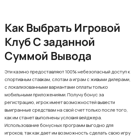
Как Выбрать Игровой
Клуб С заданной
Суммой Вывода
Эти казино предоставляют 100% небезопасный доступ к
спортивным ставкам, слотам а играм с живыми дилерами,
с локализованными вариантами оплаты только
мобильными приложениями. Получу бонус за
регистрацию, игрок имеет возможностей вывести
выигранные средствам на свой счет только после того,
как им станет выполнены условия вейджера.
Использование бонусных программ выгодно для
игроков, так как дает им возможность сделать свою игру