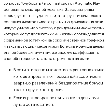
вопросы. Голубоватый и сочный слот от Pragmatic Play
основан на кластерной механике. Здесь выигрыши
формируются не судя линиям, а по группам символов а
соседних ячейках. Вместо привычных фриспинов игроки
найдут уникальную систему с рандомными множителями,
которые могут достигать х256. Каждый слот выделяется
современной эстетикой, высококачественной графикой
и захватывающими механиками. Бонусные раунды делают
этапов более динамичным, же высокие коэффициенты
способны рассчитывать на огромные выигрыши.
В сети отведено множество скриптовых казино,
которые предлагают громадной ассортимент
азартных развлечений, бездепозитные бонусы
только другие поощрения.
Если игра превращается в гонку за деньгами –
лучше остановиться.