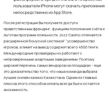
пользователи iPhone могут скачать приложения
непосредственно из App Store.
После регистрации Вы получаете доступ к
приветственным френдинг, функциям пополнения счёта и
льготам программ лояльности. Jozz Casino отличается
расширенной бонусной системой” “усовершенство
игроков, а лимит на вывод содержит всего 4500 тенге.
Международные провайдеры но работают с
непроверенными азартными заведениями. Поэтому
широкий перечень самых вендоров на площадках – еще
это доказательство того, что наша команда выбрала
лучшие онлайн казино Казахстана. Одним из главных
плюсов этого способов оплаты всегда был и остается
анонимность.