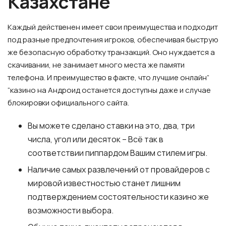
Казахстане
Каждый действенен имеет свои преимущества и подходит
под разные предпочтения игроков, обеспечивая быструю
же безопасную обработку транзакций. Оно нуждается а
скачивании, не занимает много места же памяти
телефона. И преимущество в факте, что лучшие онлайн”
“казино на Андроид останется доступны даже и случае
блокировки официального сайта.
Вы можете сделано ставки на это, два, три
числа, угол или десяток – Всё так в
соответствии пиппардом Вашим стилем игры.
Наличие самых развлечений от провайдеров с
мировой известностью станет лишним
подтверждением состоятельности казино же
возможности выбора.