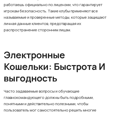
работаешь официально по лицензии, что гарантирует
игрокам безопасность. Такие клубы применяют все
называемые и проверенные методы, которые защищают
личная данные клиентов, предотвращая их
распространение сторонним лицам.
Электронные
Кошельки: Быстрота И
выгодность
Часто задаваемые вопросы и обучающие
главнокомандующего должны быть подробными,
понятными и действительно полезными, чтобы
пользователь мог самостоятельно решить многие