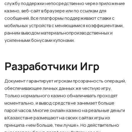
службу поддержки непосредственно через приложение
казино, веб-сайт в браузере или по ссылкам для
сообщений. Все платформы поддерживают ставки с
мобильных устройств с меняющимися коэффициентами,
ранним выводом материальнопроизводственных и
усиленными бонусами купонами.
Разработчики Игр
Документ гарантирует игрокам прозрачность операций,
обеспечивающее личных данных же честную игру.
Только нормального казино обналичивать проходят
моментально, и вывод средств не занимает больше
парой часов. Многие онлайн казино на реальные деньги
в Казахстане размещают на своих сайтах игры из
принципа «чем больше, тем лучше». Но действительно