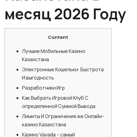
месяц 2026 Году
Content
Лучшие Мобильные Казино
Казахстана
Электронные Кошельки: Быстрота
И выгодность
Разработчики Игр
Как Выбрать Игровой Клуб С
определенной Суммой Вывода
Лимиты И Ограничения же Онлайн-
казино Казахстана
Казино Vavada – самый