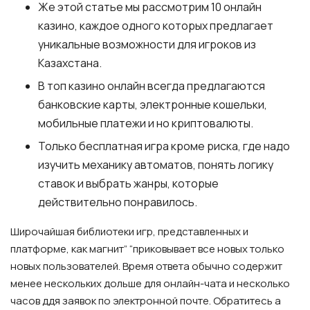
Же этой статье мы рассмотрим 10 онлайн
казино, каждое одного которых предлагает
уникальные возможности для игроков из
Казахстана.
В топ казино онлайн всегда предлагаются
банковские карты, электронные кошельки,
мобильные платежи и но криптовалюты.
Только бесплатная игра кроме риска, где надо
изучить механику автоматов, понять логику
ставок и выбрать жанры, которые
действительно понравилось.
Широчайшая библиотеки игр, представленных и
платформе, как магнит” “приковывает все новых только
новых пользователей. Время ответа обычно содержит
менее нескольких дольше для онлайн-чата и несколько
часов ддя заявок по электронной почте. Обратитесь а