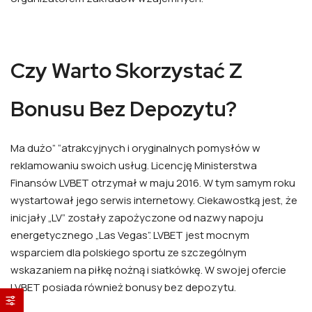
Czy Warto Skorzystać Z
Bonusu Bez Depozytu?
Ma dużo” “atrakcyjnych i oryginalnych pomysłów w
reklamowaniu swoich usług. Licencję Ministerstwa
Finansów LVBET otrzymał w maju 2016. W tym samym roku
wystartował jego serwis internetowy. Ciekawostką jest, że
inicjały „LV” zostały zapożyczone od nazwy napoju
energetycznego „Las Vegas”. LVBET jest mocnym
wsparciem dla polskiego sportu ze szczególnym
wskazaniem na piłkę nożną i siatkówkę. W swojej ofercie
LVBET posiada również bonusy bez depozytu.