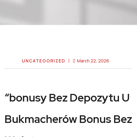
UNCATEGORIZED
March 22, 2026
“bonusy Bez Depozytu U
Bukmacherów Bonus Bez