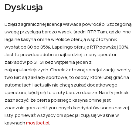
Dyskusja
Dzięki zagranicznej licencji Wawada powróciło. Szczególną
uwagę przyciąga bardzo wysoki średni RTP. Tam, gdzie inne
legalne kasyna online w Polsce oferują współczynnik
wypłat od 80 do 85%, Lapalingo oferuje RTP powyżej 90%.
Jest to prawdopodobnie najbardziej znany operator
zakładów po STS i bez wątpienia jeden z
najpopularniejszych. Chociaż główną specjalizacją twenty
two Bet są zakłady sportowe, to osoby, które lubią grać na
automatach i actually nie chcą szukać dodatkowego
operatora, będą się tu czuły bardzo dobrze. Należy jednak
zaznaczyć, że oferta polskiego kasyna online jest
znacznie gorsza niż you innych kandydatów unces naszej
listy, ponieważ wszyscy oni specjalizują się właśnie w
kasynach
mostbet pl
.