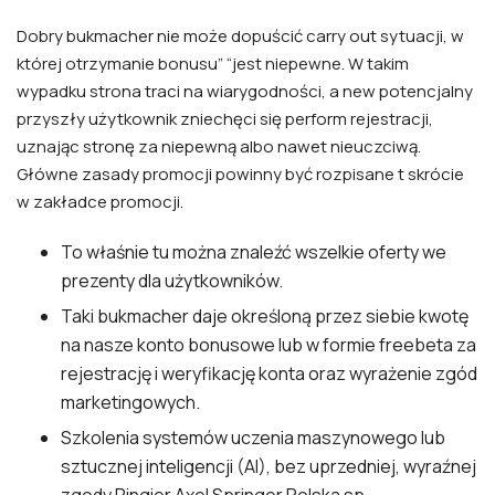
Dobry bukmacher nie może dopuścić carry out sytuacji, w
której otrzymanie bonusu” “jest niepewne. W takim
wypadku strona traci na wiarygodności, a new potencjalny
przyszły użytkownik zniechęci się perform rejestracji,
uznając stronę za niepewną albo nawet nieuczciwą.
Główne zasady promocji powinny być rozpisane t skrócie
w zakładce promocji.
To właśnie tu można znaleźć wszelkie oferty we
prezenty dla użytkowników.
Taki bukmacher daje określoną przez siebie kwotę
na nasze konto bonusowe lub w formie freebeta za
rejestrację i weryfikację konta oraz wyrażenie zgód
marketingowych.
Szkolenia systemów uczenia maszynowego lub
sztucznej inteligencji (AI), bez uprzedniej, wyraźnej