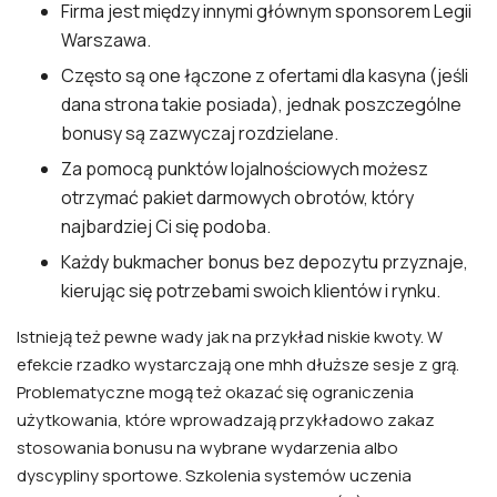
Firma jest między innymi głównym sponsorem Legii
Warszawa.
Często są one łączone z ofertami dla kasyna (jeśli
dana strona takie posiada), jednak poszczególne
bonusy są zazwyczaj rozdzielane.
Za pomocą punktów lojalnościowych możesz
otrzymać pakiet darmowych obrotów, który
najbardziej Ci się podoba.
Każdy bukmacher bonus bez depozytu przyznaje,
kierując się potrzebami swoich klientów i rynku.
Istnieją też pewne wady jak na przykład niskie kwoty. W
efekcie rzadko wystarczają one mhh dłuższe sesje z grą.
Problematyczne mogą też okazać się ograniczenia
użytkowania, które wprowadzają przykładowo zakaz
stosowania bonusu na wybrane wydarzenia albo
dyscypliny sportowe. Szkolenia systemów uczenia