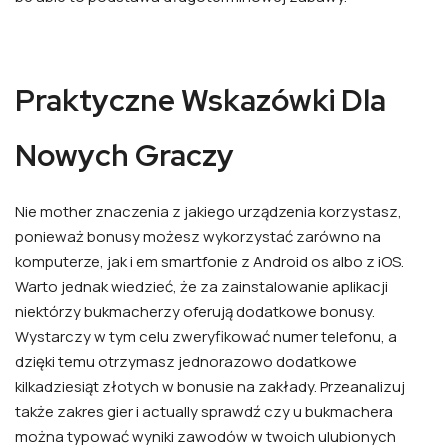
Praktyczne Wskazówki Dla
Nowych Graczy
Nie mother znaczenia z jakiego urządzenia korzystasz,
ponieważ bonusy możesz wykorzystać zarówno na
komputerze, jak i em smartfonie z Android os albo z iOS.
Warto jednak wiedzieć, że za zainstalowanie aplikacji
niektórzy bukmacherzy oferują dodatkowe bonusy.
Wystarczy w tym celu zweryfikować numer telefonu, a
dzięki temu otrzymasz jednorazowo dodatkowe
kilkadziesiąt złotych w bonusie na zakłady. Przeanalizuj
także zakres gier i actually sprawdź czy u bukmachera
można typować wyniki zawodów w twoich ulubionych