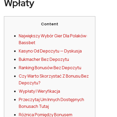
Wpłaty
Content
Największy Wybór Gier Dla Polaków:
Bassbet
Kasyno Od Depozytu — Dyskusja
Bukmacher Bez Depozytu
Ranking Bonusów Bez Depozytu
Czy Warto Skorzystać Z Bonusu Bez
Depozytu?
Wypłaty I Weryfikacja
Przeczytaj Um Innych Dostępnych
Bonusach Tutaj
Różnica Pomiędzy Bonusem