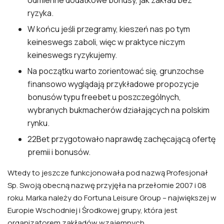
odmienne dodatkowe bonusy, jak zakład bez
ryzyka.
W końcu jeśli przegramy, kieszeń nas po tym
keineswegs zaboli, więc w praktyce niczym
keineswegs ryzykujemy.
Na początku warto zorientować się, grunzochse
finansowo wyglądają przykładowe propozycje
bonusów typu freebet u poszczególnych,
wybranych bukmacherów działających na polskim
rynku.
22Bet przygotowało naprawdę zachęcającą ofertę
premii i bonusów.
Wtedy to jeszcze funkcjonowała pod nazwą Profesjonał
Sp. Swoją obecną nazwę przyjęła na przełomie 2007 i 08
roku. Marka należy do Fortuna Leisure Group – największej w
Europie Wschodniej i Środkowej grupy, która jest
organizatorem zakładów wzajemnych.