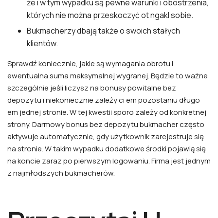
że i w tym wypadku są pewne warunki i obostrzenia,
których nie można przeskoczyć ot ngakl sobie.
Bukmacherzy dbają także o swoich stałych
klientów.
Sprawdź koniecznie, jakie są wymagania obrotu i
ewentualna suma maksymalnej wygranej. Będzie to ważne
szczególnie jeśli liczysz na bonusy powitalne bez
depozytu i niekoniecznie zależy ci em pozostaniu długo
em jednej stronie. W tej kwestii sporo zależy od konkretnej
strony. Darmowy bonus bez depozytu bukmacher często
aktywuje automatycznie, gdy użytkownik zarejestruje się
na stronie. W takim wypadku dodatkowe środki pojawią się
na koncie zaraz po pierwszym logowaniu. Firma jest jednym
z najmłodszych bukmacherów.