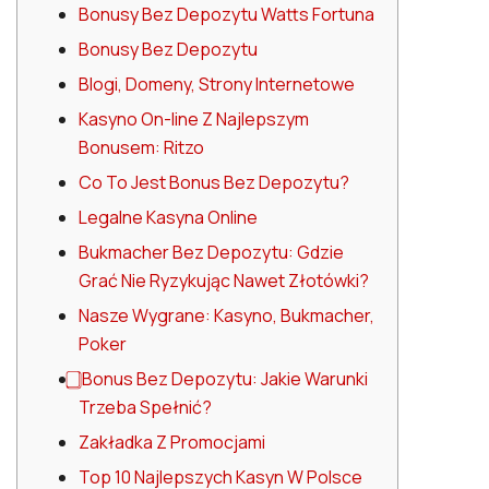
Bonusy Bez Depozytu Watts Fortuna
Bonusy Bez Depozytu
Blogi, Domeny, Strony Internetowe
Kasyno On-line Z Najlepszym
Bonusem: Ritzo
Co To Jest Bonus Bez Depozytu?
Legalne Kasyna Online
Bukmacher Bez Depozytu: Gdzie
Grać Nie Ryzykując Nawet Złotówki?
Nasze Wygrane: Kasyno, Bukmacher,
Poker
⃣ Bonus Bez Depozytu: Jakie Warunki
Trzeba Spełnić?
Zakładka Z Promocjami
Top 10 Najlepszych Kasyn W Polsce