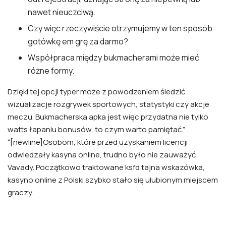
nawet nieuczciwą.
Czy więc rzeczywiście otrzymujemy w ten sposób
gotówkę em grę za darmo?
Współpraca między bukmacherami może mieć
różne formy.
Dzięki tej opcji typer może z powodzeniem śledzić
wizualizacje rozgrywek sportowych, statystyki czy akcje
meczu. Bukmacherska apka jest więc przydatna nie tylko
watts łapaniu bonusów, to czym warto pamiętać.”
“[newline]Osobom, które przed uzyskaniem licencji
odwiedzały kasyna online, trudno było nie zauważyć
Vavady. Początkowo traktowane ksfd tajna wskazówka,
kasyno online z Polski szybko stało się ulubionym miejscem
graczy.