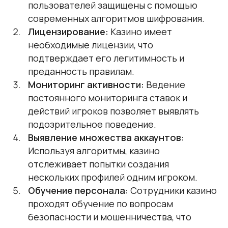
пользователей защищены с помощью
современных алгоритмов шифрования.
Лицензирование:
Казино имеет
необходимые лицензии, что
подтверждает его легитимность и
преданность правилам.
Мониторинг активности:
Ведение
постоянного мониторинга ставок и
действий игроков позволяет выявлять
подозрительное поведение.
Выявление множества аккаунтов:
Используя алгоритмы, казино
отслеживает попытки создания
нескольких профилей одним игроком.
Обучение персонала:
Сотрудники казино
проходят обучение по вопросам
безопасности и мошенничества, что