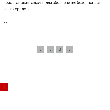
приостановить аккаунт для обеспечения безопасности
ваших средств.
56