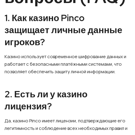
1. Как казино Pinco
защищает личные данные
игроков?
Казино использует современное шифрование данных и
работает с безопасными платёжными системами, что
позволяет обеспечить защиту личной информации.
2. Есть ли у казино
лицензия?
Да, казино Pinco имеет лицензии, подтверждающие его
легитимность и соблюдение всех необходимых правил и