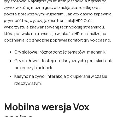
gry stołowe. Największym atutem jest sekcja z grami na
żywo, w której można grać w blackjacka, ruletkę oraz
pokera z prawdziwymi krupierami. Jak Vox casino zapewnia
płynność i najwyższą jakość transmisji HD? Otóż,
wykorzystuje zaawansowaną technologię streamingu,
która pozwala na transmisję w jakości HD, minimalizując
opóźnienia, co znacznie poprawia komfort gry
vox casino
.
Gry slotowe: różnorodność tematów i mechanik.
Gry stołowe: dostęp do klasycznych gier, takich jak
poker czy blackjack.
Kasyno na żywo: interakcja z krupierami w czasie
rzeczywistym.
Mobilna wersja Vox