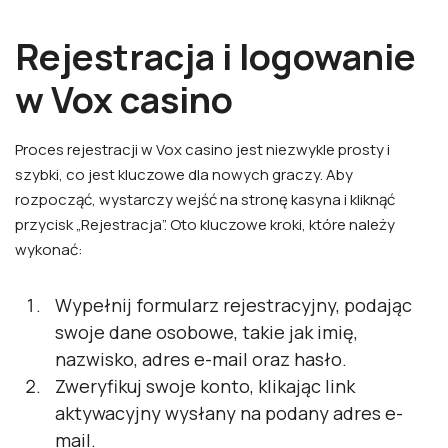
Rejestracja i logowanie
w Vox casino
Proces rejestracji w Vox casino jest niezwykle prosty i
szybki, co jest kluczowe dla nowych graczy. Aby
rozpocząć, wystarczy wejść na stronę kasyna i kliknąć
przycisk „Rejestracja”. Oto kluczowe kroki, które należy
wykonać:
Wypełnij formularz rejestracyjny, podając
swoje dane osobowe, takie jak imię,
nazwisko, adres e-mail oraz hasło.
Zweryfikuj swoje konto, klikając link
aktywacyjny wysłany na podany adres e-
mail.