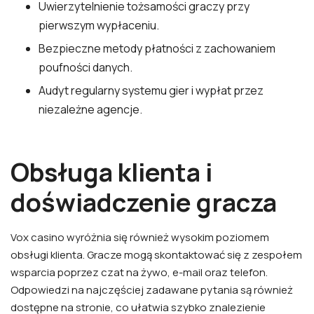
Uwierzytelnienie tożsamości graczy przy
pierwszym wypłaceniu.
Bezpieczne metody płatności z zachowaniem
poufności danych.
Audyt regularny systemu gier i wypłat przez
niezależne agencje.
Obsługa klienta i
doświadczenie gracza
Vox casino wyróżnia się również wysokim poziomem
obsługi klienta. Gracze mogą skontaktować się z zespołem
wsparcia poprzez czat na żywo, e-mail oraz telefon.
Odpowiedzi na najczęściej zadawane pytania są również
dostępne na stronie, co ułatwia szybko znalezienie