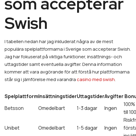
som accepterar
Swish
I tabellen nedan har jag inkluderat några av de mest
populära spelplattformarna i Sverige som accepterar Swish.
Jag har fokuserat på viktiga funktioner, insättnings- och
uttagstider samt eventuella avgifter. Denna information
kommer att vara avgörande för att förstå hur plattformarna
står sig i jämförelse med varandra
casino med swish
.
Spelplattform
Insättningstider
Uttagstider
Avgifter
Bon
100%
Betsson
Omedelbart
1-3 dagar
Ingen
till 10
Riskfr
Unibet
Omedelbart
1-5 dagar
Ingen
först
insät