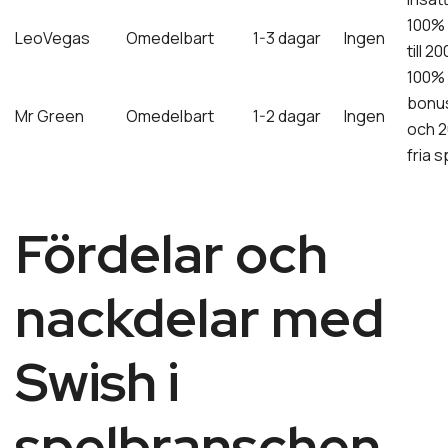
100%
LeoVegas
Omedelbart
1-3 dagar
Ingen
till 2
100%
bonu
Mr Green
Omedelbart
1-2 dagar
Ingen
och 
fria s
Fördelar och
nackdelar med
Swish i
spelbranschen