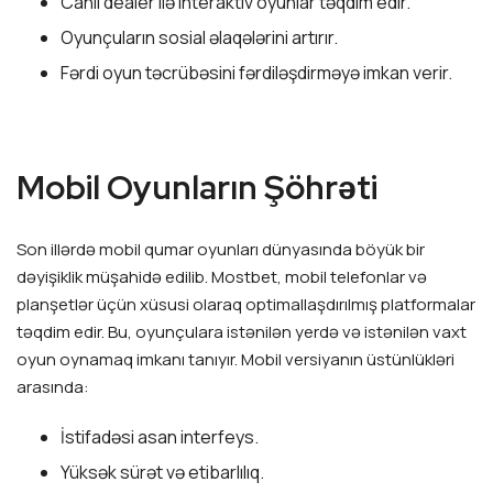
Canlı dealer ilə interaktiv oyunlar təqdim edir.
Oyunçuların sosial əlaqələrini artırır.
Fərdi oyun təcrübəsini fərdiləşdirməyə imkan verir.
Mobil Oyunların Şöhrəti
Son illərdə mobil qumar oyunları dünyasında böyük bir
dəyişiklik müşahidə edilib. Mostbet, mobil telefonlar və
planşetlər üçün xüsusi olaraq optimallaşdırılmış platformalar
təqdim edir. Bu, oyunçulara istənilən yerdə və istənilən vaxt
oyun oynamaq imkanı tanıyır. Mobil versiyanın üstünlükləri
arasında:
İstifadəsi asan interfeys.
Yüksək sürət və etibarlılıq.