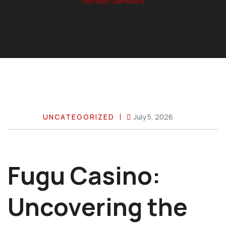
German Gamblers
UNCATEGORIZED
July 5, 2026
Fugu Casino:
Uncovering the