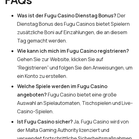
Was ist der Fugu Casino Dienstag Bonus?
Der
Dienstag Bonus des Fugu Casinos bietet Spielern
zusätzliche Boni auf Einzahlungen, die an diesem
Tag gemacht werden.
Wie kann ich mich im Fugu Casino registrieren?
Gehen Sie zur Website, klicken Sie auf
“Registrieren” und folgen Sie den Anweisungen, um
ein Konto zu erstellen.
Welche Spiele werden im Fugu Casino
angeboten?
Fugu Casino bietet eine große
Auswahl an Spielautomaten, Tischspielen und Live-
Casino-Spielen.
Ist Fugu Casino sicher?
Ja, Fugu Casino wird von
der Malta Gaming Authority lizenziert und
verwendet fortschrittliche Sicherheitsmaßnahmen.