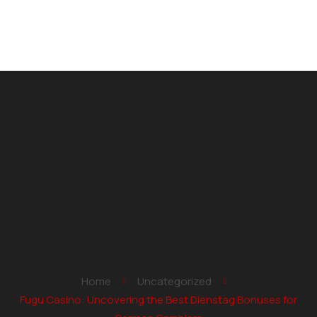
×
Home
About Us
Products
Gallery
Fugu Casino: Uncovering
E-catalogues
the Best Dienstag
Contact Us
Bonuses for German
Gamblers
Home
Uncategorized
Fugu Casino: Uncovering the Best Dienstag Bonuses for