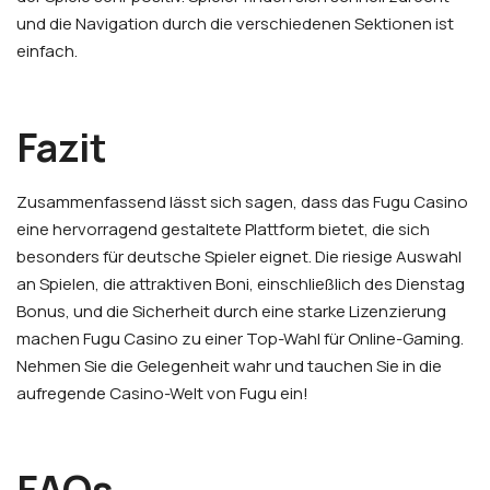
und die Navigation durch die verschiedenen Sektionen ist
einfach.
Fazit
Zusammenfassend lässt sich sagen, dass das Fugu Casino
eine hervorragend gestaltete Plattform bietet, die sich
besonders für deutsche Spieler eignet. Die riesige Auswahl
an Spielen, die attraktiven Boni, einschließlich des Dienstag
Bonus, und die Sicherheit durch eine starke Lizenzierung
machen Fugu Casino zu einer Top-Wahl für Online-Gaming.
Nehmen Sie die Gelegenheit wahr und tauchen Sie in die
aufregende Casino-Welt von Fugu ein!
FAQs