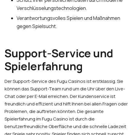
Schutz Ihrer persönlichen Daten durch moderne
Verschlüsselungstechnologien.
Verantwortungsvolles Spielen und Maßnahmen
gegen Spielsucht.
Support-Service und
Spielerfahrung
Der Support-Service des Fugu Casinos ist erstklassig. Sie
können das Support-Team rund um die Uhr über den Live-
Chat oder per E-Mail erreichen. Der Kundenservice ist
freundlich und effizient und hilft Ihnen bei allen Fragen oder
Problemen, die auftreten könnten. Die gesamte
Spielerfahrung im Fugu Casino ist durch die
benutzerfreundliche Oberfläche und die schnelle Ladezeit
der Spiele sehr positiv. Spieler finden sich schnell zurecht