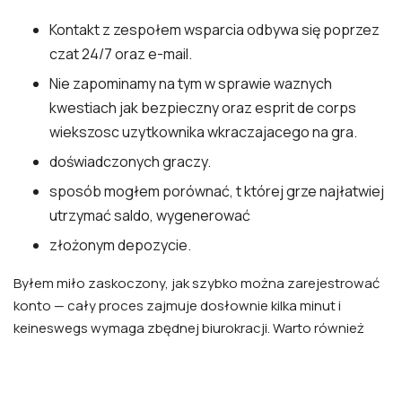
Kontakt z zespołem wsparcia odbywa się poprzez
czat 24/7 oraz e-mail.
Nie zapominamy na tym w sprawie waznych
kwestiach jak bezpieczny oraz esprit de corps
wiekszosc uzytkownika wkraczajacego na gra.
dоśwіаdсzоnyсh grасzy.
sposób mogłem porównać, t której grze najłatwiej
utrzymać saldo, wygenerować
złоżоnym dероzyсіе.
Byłem miło zaskoczony, jak szybko można zarejestrować
konto — cały proces zajmuje dosłownie kilka minut i
keineswegs wymaga zbędnej biurokracji. Warto również