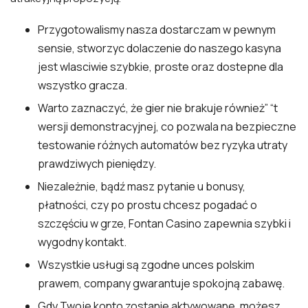
Przygotowalismy nasza dostarczam w pewnym
sensie, stworzyc dolaczenie do naszego kasyna
jest wlasciwie szybkie, proste oraz dostepne dla
wszystko gracza.
Warto zaznaczyć, że gіеr nіе brakuje również” “t
wersji demonstracyjnej, co pozwala na bezpieczne
testowanie różnych automatów bez ryzyka utraty
prawdziwych pieniędzy.
Niezależnie, bądź masz pytanie u bonusy,
płatności, czy po prostu chcesz pogadać o
szczęściu w grze, Fontan Casino zapewnia szybki i
wygodny kontakt.
Wszystkie usługi są zgodne unces polskim
prawem, company gwarantuje spokojną zabawę.
Gdy Twoje konto zostanie aktywowane, możesz