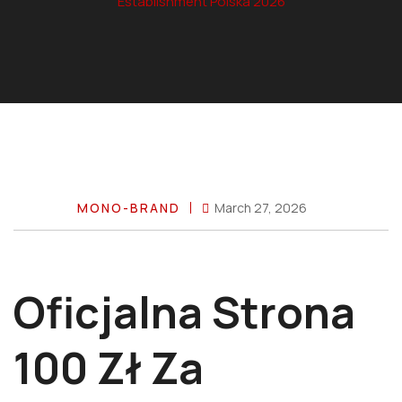
Establishment Polska 2026
MONO-BRAND
March 27, 2026
Oficjalna Strona
100 Zł Za