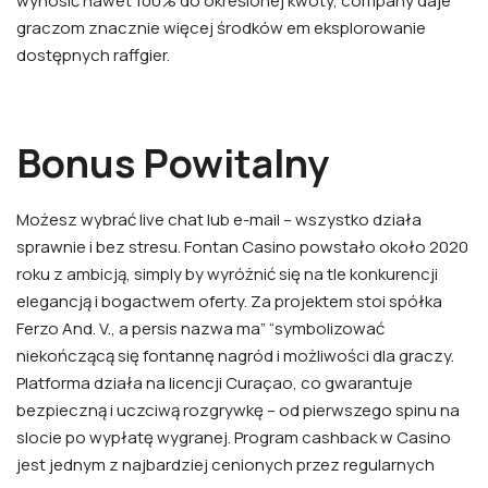
wynosić nawet 100% do określonej kwoty, company daje
graczom znacznie więcej środków em eksplorowanie
dostępnych raffgier.
Bonus Powitalny
Możesz wybrać live chat lub e-mail – wszystko działa
sprawnie i bez stresu. Fontan Casino powstało około 2020
roku z ambicją, simply by wyróżnić się na tle konkurencji
elegancją i bogactwem oferty. Za projektem stoi spółka
Ferzo And. V., a persis nazwa ma” “symbolizować
niekończącą się fontannę nagród i możliwości dla graczy.
Platforma działa na licencji Curaçao, co gwarantuje
bezpieczną i uczciwą rozgrywkę – od pierwszego spinu na
slocie po wypłatę wygranej. Program cashback w Casino
jest jednym z najbardziej cenionych przez regularnych