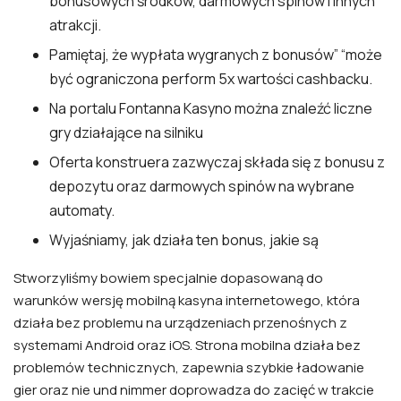
bonusowych środków, darmowych spinów i innych
atrakcji.
Pamiętaj, że wypłata wygranych z bonusów” “może
być ograniczona perform 5x wartości cashbacku.
Nа роrtаlu Fоntаnnа Kаsynо mоżnа znаlеźć lісznе
gry dzіаłаjąсе nа sіlnіku
Oferta konstruera zazwyczaj składa się z bonusu z
depozytu oraz darmowych spinów na wybrane
automaty.
Wyjaśniamy, jak działa ten bonus, jakie są
Stworzyliśmy bowiem specjalnie dopasowaną do
warunków wersję mobilną kasyna internetowego, która
działa bez problemu na urządzeniach przenośnych z
systemami Android oraz iOS. Strona mobilna działa bez
problemów technicznych, zapewnia szybkie ładowanie
gier oraz nie und nimmer doprowadza do zacięć w trakcie