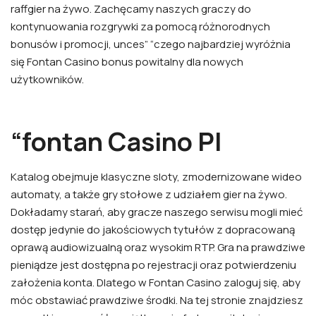
raffgier na żywo. Zachęcamy naszych graczy do
kontynuowania rozgrywki za pomocą różnorodnych
bonusów i promocji, unces” “czego najbardziej wyróżnia
się Fontan Casino bonus powitalny dla nowych
użytkowników.
“fontan Casino Pl
Katalog obejmuje klasyczne sloty, zmodernizowane wideo
automaty, a także gry stołowe z udziałem gier na żywo.
Dokładamy starań, aby gracze naszego serwisu mogli mieć
dostęp jedynie do jakościowych tytułów z dopracowaną
oprawą audiowizualną oraz wysokim RTP. Gra na prawdziwe
pieniądze jest dostępna po rejestracji oraz potwierdzeniu
założenia konta. Dlatego w Fontan Casino zaloguj się, aby
móc obstawiać prawdziwe środki. Na tej stronie znajdziesz