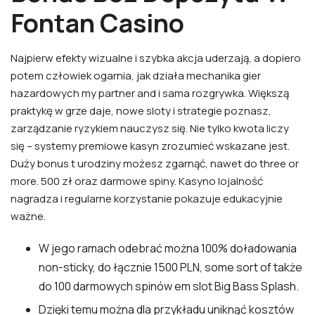
Fontan Casino
Najpierw efekty wizualne i szybka akcja uderzają, a dopiero
potem człowiek ogarnia, jak działa mechanika gier
hazardowych my partner and i sama rozgrywka. Większą
praktykę w grze daje, nowe sloty i strategie poznasz,
zarządzanie ryzykiem nauczysz się. Nie tylko kwota liczy
się – systemy premiowe kasyn zrozumieć wskazane jest.
Duży bonus t urodziny możesz zgarnąć, nawet do three or
more. 500 zł oraz darmowe spiny. Kasyno lojalność
nagradza i regularne korzystanie pokazuje edukacyjnie
ważne.
W jego ramach odebrać można 100% doładowania
non-sticky, do łącznie 1500 PLN, some sort of także
do 100 darmowych spinów em slot Big Bass Splash.
Dzięki temu można dla przykładu uniknąć kosztów