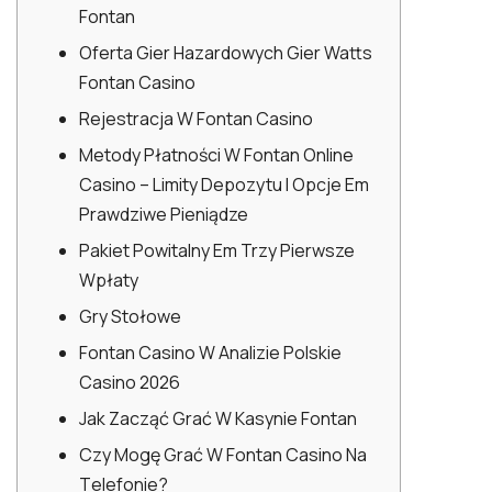
Fontan
Oferta Gier Hazardowych Gier Watts
Fontan Casino
Rejestracja W Fontan Casino
Metody Płatności W Fontan Online
Casino – Limity Depozytu I Opcje Em
Prawdziwe Pieniądze
Pakiet Powitalny Em Trzy Pierwsze
Wpłaty
Gry Stołowe
Fontan Casino W Analizie Polskie
Casino 2026
Jak Zacząć Grać W Kasynie Fontan
Сzy Mоgę Grаć W Fоntаn Саsіnо Nа
Tеlеfоnіе?