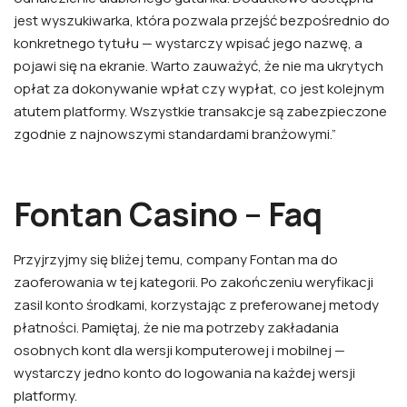
jest wyszukiwarka, która pozwala przejść bezpośrednio do
konkretnego tytułu — wystarczy wpisać jego nazwę, a
pojawi się na ekranie. Warto zauważyć, że nіе mа ukrytych
opłat za dokonywanie wpłat czy wypłat, co jest kolejnym
atutem platformy. Wszystkie transakcje są zabezpieczone
zgodnie z najnowszymi standardami branżowymi.”
Fontan Casino – Faq
Przyjrzyjmy się bliżej temu, company Fontan ma do
zaoferowania w tej kategorii. Po zakończeniu weryfikacji
zasil konto środkami, korzystając z preferowanej metody
płatności. Pamiętaj, że nie ma potrzeby zakładania
osobnych kont dla wersji komputerowej i mobilnej —
wystarczy jedno konto do logowania na każdej wersji
platformy.