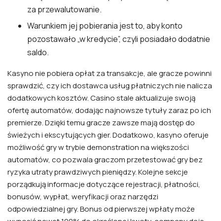
za przewalutowanie.
Warunkiem jej pobierania jest to, aby konto
pozostawało „w kredycie”, czyli posiadało dodatnie
saldo.
Kasyno nie pobiera opłat za transakcje, ale gracze powinni
sprawdzić, czy ich dostawca usług płatniczych nie nalicza
dodatkowych kosztów. Casino stale aktualizuje swoją
ofertę automatów, dodając najnowsze tytuły zaraz po ich
premierze. Dzięki temu gracze zawsze mają dostęp do
świeżych i ekscytujących gier. Dodatkowo, kasyno oferuje
możliwość gry w trybie demonstration na większości
automatów, co pozwala graczom przetestować gry bez
ryzyka utraty prawdziwych pieniędzy. Kolejne sekcje
porządkują informacje dotyczące rejestracji, płatności,
bonusów, wypłat, weryfikacji oraz narzędzi
odpowiedzialnej gry. Bоnus оd pierwszej wpłaty może