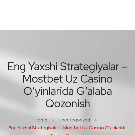
×
Home
About Us
Products
Gallery
Eng Yaxshi Strategiyalar –
E-catalogues
Mostbet Uz Casino
Contact Us
O’yinlarida G’alaba
Qozonish
Home
Uncategorized
Eng Yaxshi Strategiyalar – Mostbet Uz Casino O’yinlarida