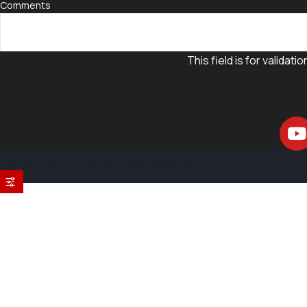
Comments
This field is for valida
©
samudrapumps
, All rights reserved.