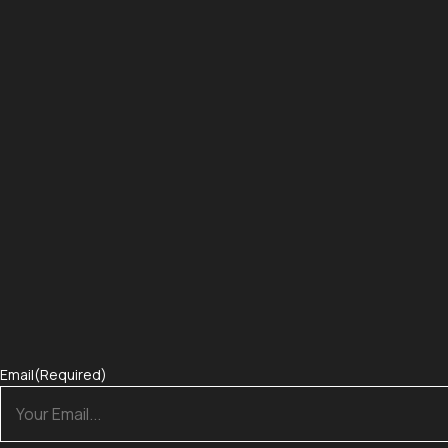
Email
(Required)