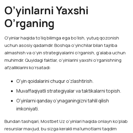
O’yinlarni Yaxshi
O’rganing
O’yinlar haqida to’liq bilimga ega bo’lish, yutuq qozonish
uchun asosiy qadamdir. Boshqa o’yinchilar bilan tajriba
almashish va o’yin strategiyalarini o’rganish, g’alaba uchun
muhimdir. Quyidagi faktlar, o’yinlarini yaxshi o’rganishning
afzalliklarini ko’rsatadi:
O’yin qoidalarini chuqur o’zlashtirish.
Muvaffaqiyatli strategiyalar va taktikalarni topish.
O’yinlarni qanday o’ynaganingizni tahlil qilish
imkoniyati.
Bundan tashqari, Mostbet Uz o’yinlari haqida onlayn ko’plab
resurslar mavjud, bu sizga kerakli ma’lumotlarni taqdim