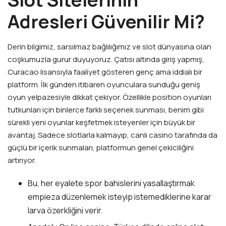
Adresleri Güvenilir Mi?
Derin bilgimiz, sarsılmaz bağlılığımız ve slot dünyasına olan
coşkumuzla gurur duyuyoruz. Çatısı altında giriş yapmış,
Curacao lisansıyla faaliyet gösteren genç ama iddialı bir
platform. İlk günden itibaren oyunculara sunduğu geniş
oyun yelpazesiyle dikkat çekiyor. Özellikle position oyunları
tutkunları için binlerce farklı seçenek sunması, benim gibi
sürekli yeni oyunlar keşfetmek isteyenler için büyük bir
avantaj. Sadece slotlarla kalmayıp, canlı casino tarafında da
güçlü bir içerik sunmaları, platformun genel çekiciliğini
artırıyor.
Bu, her eyalete spor bahislerini yasallaştırmak
empieza düzenlemek isteyip istemediklerine karar
larva özerkliğini verir.