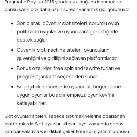
Pragmatic Play ‘un 2015 yılında kurulduğuna inanmak zor
çünkü sanki çok daha uzun süredir varlarmış gibi görünüyor.
Son olarak, güvenilir slot siteleri, sorumlu oyun
politikaları uygular ve oyunculara gerektiğinde
destek sağlar.
Güvenilir slot machine siteleri, oyuncuların
güvenliğini ve gizliliğini sağlayan platformlardır.
Bonus özellikler, free spin and rewrite turları ve
progresif jackpot seçenekleri sunar.
Bu çeşitlilik neticesinde oyuncular, beğenilerine
uygun oyunlar bulabilir empieza oyun keyfini
katlayabilirler.
Slot oyunları siteleri, sadece slot makinelerine odaklanan
platformlardır. Slot oyunları siteleri, aynı zamanda bonus
kampanyalarıyla weil dikkat çeker. Free spin, yatırım bonusu