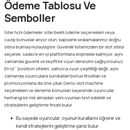
Ödeme Tablosu Ve
Semboller
İster hızlı ödemeler, ister belirli ödeme seçenekleri veya
cazip bonuslar arıyor olun, kapsamlı sıralamalarımız doğru
siteyi bulmayı kolaylaştırır. Güvenilir listemizden bir slot sitesi
seçerek, sadece en iyi platformlara erişmekle kalmıyor, aynı
zamanda güvenli ve keyifli bir oyun deneyimi sağlıyorsunuz.
En iyi” “position siteleri, yalnızca oyun çeşitliliği değil; aynı
zamanda oyunculara sundukları bonus fırsatları ve
promosyonlarla da öne çıkar. Demo slot machine
seçenekleri ve deneme bonusları sayesinde oyuncular,
herhangi bir risk almadan yeni oyunları test edebilir ve
stratejilerini geliştirme fırsatı bulur.
Bu sayede oyuncular, oyunun kurallarını öğrenir ve
kendi stratejilerini geliştirme şansı bulur.