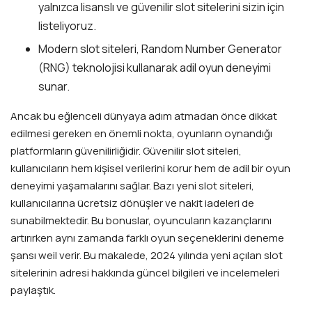
yalnızca lisanslı ve güvenilir slot sitelerini sizin için
listeliyoruz.
Modern slot siteleri, Random Number Generator
(RNG) teknolojisi kullanarak adil oyun deneyimi
sunar.
Ancak bu eğlenceli dünyaya adım atmadan önce dikkat
edilmesi gereken en önemli nokta, oyunların oynandığı
platformların güvenilirliğidir. Güvenilir slot siteleri,
kullanıcıların hem kişisel verilerini korur hem de adil bir oyun
deneyimi yaşamalarını sağlar. Bazı yeni slot siteleri,
kullanıcılarına ücretsiz dönüşler ve nakit iadeleri de
sunabilmektedir. Bu bonuslar, oyuncuların kazançlarını
artırırken aynı zamanda farklı oyun seçeneklerini deneme
şansı weil verir. Bu makalede, 2024 yılında yeni açılan slot
sitelerinin adresi hakkında güncel bilgileri ve incelemeleri
paylaştık.