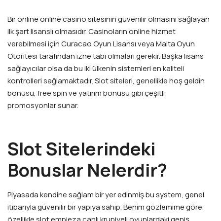
Bir online online casino sitesinin güvenilir olmasını sağlayan
ilk şart lisanslı olmasıdır. Casinoların online hizmet
verebilmesi için Curacao Oyun Lisansı veya Malta Oyun
Otoritesi tarafından izne tabi olmaları gerekir. Başka lisans
sağlayıcılar olsa da bu iki ülkenin sistemleri en kaliteli
kontrolleri sağlamaktadır. Slot siteleri, genellikle hoş geldin
bonusu, free spin ve yatırım bonusu gibi çeşitli
promosyonlar sunar.
Slot Sitelerindeki
Bonuslar Nelerdir?
Piyasada kendine sağlam bir yer edinmiş bu system, genel
itibarıyla güvenilir bir yapıya sahip. Benim gözlemime göre,
özellikle slot empieza canlı krupiyeli oyunlardaki geniş