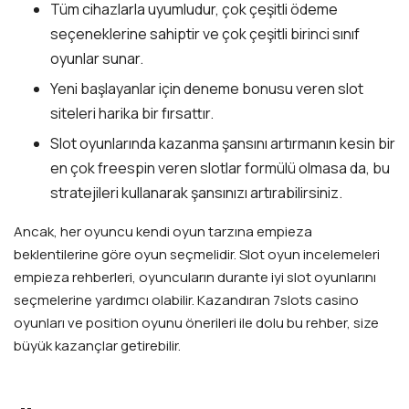
Tüm cihazlarla uyumludur, çok çeşitli ödeme
seçeneklerine sahiptir ve çok çeşitli birinci sınıf
oyunlar sunar.
Yeni başlayanlar için deneme bonusu veren slot
siteleri harika bir fırsattır.
Slot oyunlarında kazanma şansını artırmanın kesin bir
en çok freespin veren slotlar formülü olmasa da, bu
stratejileri kullanarak şansınızı artırabilirsiniz.
Ancak, her oyuncu kendi oyun tarzına empieza
beklentilerine göre oyun seçmelidir. Slot oyun incelemeleri
empieza rehberleri, oyuncuların durante iyi slot oyunlarını
seçmelerine yardımcı olabilir. Kazandıran 7slots casino
oyunları ve position oyunu önerileri ile dolu bu rehber, size
büyük kazançlar getirebilir.