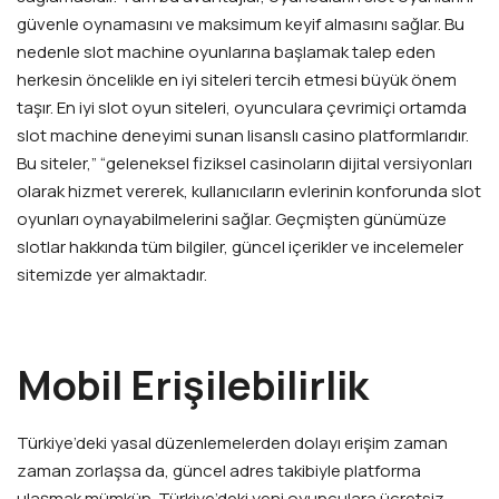
güvenle oynamasını ve maksimum keyif almasını sağlar. Bu
nedenle slot machine oyunlarına başlamak talep eden
herkesin öncelikle en iyi siteleri tercih etmesi büyük önem
taşır. En iyi slot oyun siteleri, oyunculara çevrimiçi ortamda
slot machine deneyimi sunan lisanslı casino platformlarıdır.
Bu siteler,” “geleneksel fiziksel casinoların dijital versiyonları
olarak hizmet vererek, kullanıcıların evlerinin konforunda slot
oyunları oynayabilmelerini sağlar. Geçmişten günümüze
slotlar hakkında tüm bilgiler, güncel içerikler ve incelemeler
sitemizde yer almaktadır.
Mobil Erişilebilirlik
Türkiye’deki yasal düzenlemelerden dolayı erişim zaman
zaman zorlaşsa da, güncel adres takibiyle platforma
ulaşmak mümkün. Türkiye’deki yeni oyunculara ücretsiz