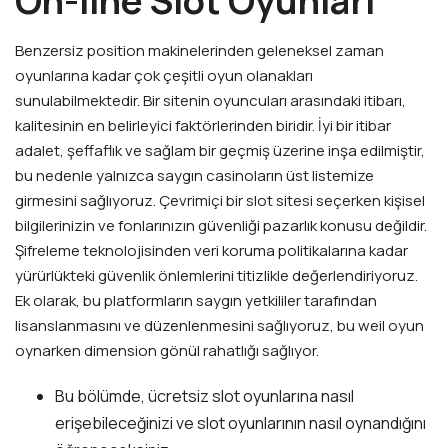
On-line Slot Oyunları
Benzersiz position makinelerinden geleneksel zaman
oyunlarına kadar çok çeşitli oyun olanakları
sunulabilmektedir. Bir sitenin oyuncuları arasındaki itibarı,
kalitesinin en belirleyici faktörlerinden biridir. İyi bir itibar
adalet, şeffaflık ve sağlam bir geçmiş üzerine inşa edilmiştir,
bu nedenle yalnızca saygın casinoların üst listemize
girmesini sağlıyoruz. Çevrimiçi bir slot sitesi seçerken kişisel
bilgilerinizin ve fonlarınızın güvenliği pazarlık konusu değildir.
Şifreleme teknolojisinden veri koruma politikalarına kadar
yürürlükteki güvenlik önlemlerini titizlikle değerlendiriyoruz.
Ek olarak, bu platformların saygın yetkililer tarafından
lisanslanmasını ve düzenlenmesini sağlıyoruz, bu weil oyun
oynarken dimension gönül rahatlığı sağlıyor.
Bu bölümde, ücretsiz slot oyunlarına nasıl
erişebileceğinizi ve slot oyunlarının nasıl oynandığını