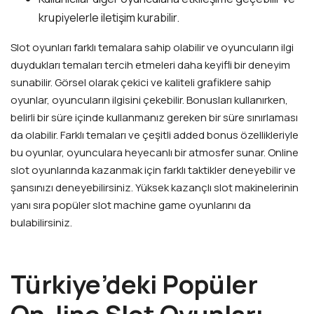
krupiyelerle iletişim kurabilir.
Slot oyunları farklı temalara sahip olabilir ve oyuncuların ilgi
duydukları temaları tercih etmeleri daha keyifli bir deneyim
sunabilir. Görsel olarak çekici ve kaliteli grafiklere sahip
oyunlar, oyuncuların ilgisini çekebilir. Bonusları kullanırken,
belirli bir süre içinde kullanmanız gereken bir süre sınırlaması
da olabilir. Farklı temaları ve çeşitli added bonus özellikleriyle
bu oyunlar, oyunculara heyecanlı bir atmosfer sunar. Online
slot oyunlarında kazanmak için farklı taktikler deneyebilir ve
şansınızı deneyebilirsiniz. Yüksek kazançlı slot makinelerinin
yanı sıra popüler slot machine game oyunlarını da
bulabilirsiniz.
Türkiye’deki Popüler