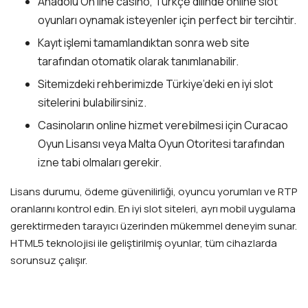
Anadolu On line casino, Türkçe dilinde online slot
oyunları oynamak isteyenler için perfect bir tercihtir.
Kayıt işlemi tamamlandıktan sonra web site
tarafından otomatik olarak tanımlanabilir.
Sitemizdeki rehberimizde Türkiye’deki en iyi slot
sitelerini bulabilirsiniz.
Casinoların online hizmet verebilmesi için Curacao
Oyun Lisansı veya Malta Oyun Otoritesi tarafından
izne tabi olmaları gerekir.
Lisans durumu, ödeme güvenilirliği, oyuncu yorumları ve RTP
oranlarını kontrol edin. En iyi slot siteleri, ayrı mobil uygulama
gerektirmeden tarayıcı üzerinden mükemmel deneyim sunar.
HTML5 teknolojisi ile geliştirilmiş oyunlar, tüm cihazlarda
sorunsuz çalışır.