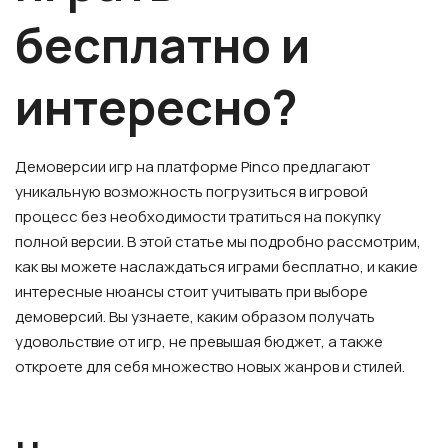
бесплатно и
интересно?
Демоверсии игр на платформе Pinco предлагают
уникальную возможность погрузиться в игровой
процесс без необходимости тратиться на покупку
полной версии. В этой статье мы подробно рассмотрим,
как вы можете наслаждаться играми бесплатно, и какие
интересные нюансы стоит учитывать при выборе
демоверсий. Вы узнаете, каким образом получать
удовольствие от игр, не превышая бюджет, а также
откроете для себя множество новых жанров и стилей.