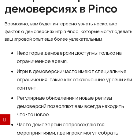
демоверсиях в Pinco
Возможно, вам будет интересно узнать несколько
фактов о демоверсиях игр в Pinco, которые могут сделать
ваш игровой опыт еще более увлекательным:
Некоторые демоверсии доступны только на
ограниченное время.
Игры в демоверсии часто имеют специальные
ограничения, такие как отключенные уровни или
контент.
Регулярные обновления и новые релизы
демоверсий позволяют вам всегда находить
что-то новое.
Часто демоверсии сопровождаются
мероприятиями, где игроки могут собрать