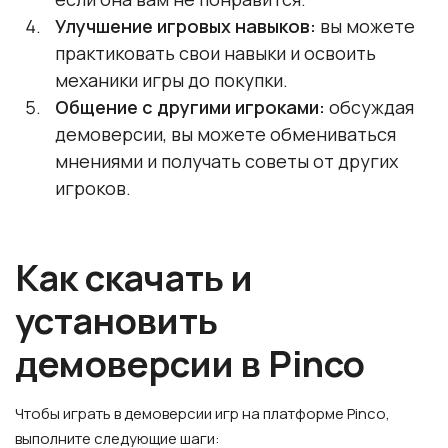
Улучшение игровых навыков:
вы можете
практиковать свои навыки и освоить
механики игры до покупки.
Общение с другими игроками:
обсуждая
демоверсии, вы можете обмениваться
мнениями и получать советы от других
игроков.
Как скачать и
установить
демоверсии в Pinco
Чтобы играть в демоверсии игр на платформе Pinco,
выполните следующие шаги: