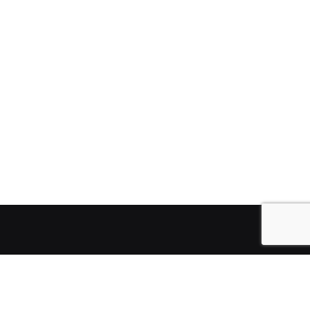
India Operations / Manufacturing Locations:
Samudra Pumps (India) Pvt Ltd – India
Headquarters: