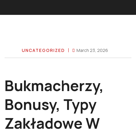
UNCATEGORIZED
March 23, 2026
Bukmacherzy,
Bonusy, Typy
Zakładowe W