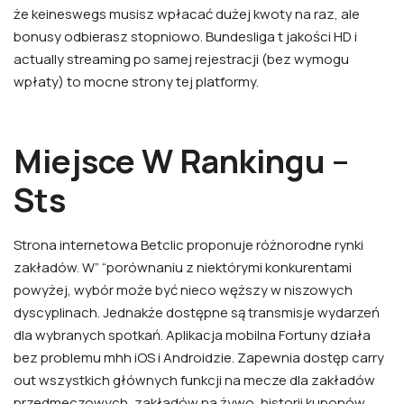
że keineswegs musisz wpłacać dużej kwoty na raz, ale
bonusy odbierasz stopniowo. Bundesliga t jakości HD i
actually streaming po samej rejestracji (bez wymogu
wpłaty) to mocne strony tej platformy.
Miejsce W Rankingu –
Sts
Strona internetowa Betclic proponuje różnorodne rynki
zakładów. W” “porównaniu z niektórymi konkurentami
powyżej, wybór może być nieco węższy w niszowych
dyscyplinach. Jednakże dostępne są transmisje wydarzeń
dla wybranych spotkań. Aplikacja mobilna Fortuny działa
bez problemu mhh iOS i Androidzie. Zapewnia dostęp carry
out wszystkich głównych funkcji na mecze dla zakładów
przedmeczowych, zakładów na żywo, historii kuponów,