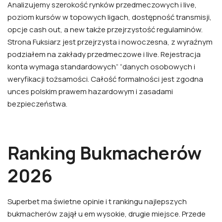
Analizujemy szerokość rynków przedmeczowych i live,
poziom kursów w topowych ligach, dostępność transmisji,
opcje cash out, a new także przejrzystość regulaminów.
Strona Fuksiarz jest przejrzysta i nowoczesna, z wyraźnym
podziałem na zakłady przedmeczowe i live. Rejestracja
konta wymaga standardowych” “danych osobowych i
weryfikacji tożsamości. Całość formalności jest zgodna
unces polskim prawem hazardowym i zasadami
bezpieczeństwa.
Ranking Bukmacherów
2026
Superbet ma świetne opinie i t rankingu najlepszych
bukmacherów zajął u em wysokie, drugie miejsce. Przede