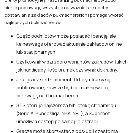
oferty promocyjnej. Nasz ranking bukmacherów 2026
bierze pod uwagę wszystkie najważniejsze cechy
obstawiania zakładów bukmacherskich i pomaga wybrać
najlepszych bukmacherów.
Część podmiotów może posiadać licencję, ale
keineswegs oferować aktualnie zakładów online
lub stacjonarnych.
Użytkownik widzi sporo wariantów zakładów, takich
jak handicapy, ilość bramek czy wynik dokładny.
Jeśli gracz śledzi moment, t którym kursy są
publikowane, zawsze będzie miał niewielką
przewagę nad bukmacherem.
STS oferuje najszerszą bibliotekę streamingu
(Serie A, Bundesliga, NBA, NHL), a Superbet
umożliwia dostęp po samej rejestracji.
Gracze może skorzystać z obsługi i często ma