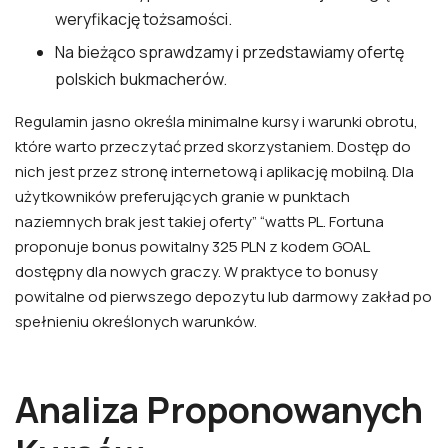
weryfikację tożsamości.
Na bieżąco sprawdzamy i przedstawiamy ofertę
polskich bukmacherów.
Regulamin jasno określa minimalne kursy i warunki obrotu,
które warto przeczytać przed skorzystaniem. Dostęp do
nich jest przez stronę internetową i aplikację mobilną. Dla
użytkowników preferujących granie w punktach
naziemnych brak jest takiej oferty” “watts PL. Fortuna
proponuje bonus powitalny 325 PLN z kodem GOAL
dostępny dla nowych graczy. W praktyce to bonusy
powitalne od pierwszego depozytu lub darmowy zakład po
spełnieniu określonych warunków.
Analiza Proponowanych