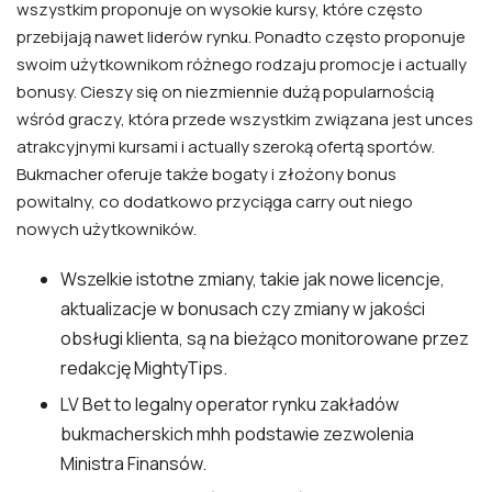
wszystkim proponuje on wysokie kursy, które często
przebijają nawet liderów rynku. Ponadto często proponuje
swoim użytkownikom różnego rodzaju promocje i actually
bonusy. Cieszy się on niezmiennie dużą popularnością
wśród graczy, która przede wszystkim związana jest unces
atrakcyjnymi kursami i actually szeroką ofertą sportów.
Bukmacher oferuje także bogaty i złożony bonus
powitalny, co dodatkowo przyciąga carry out niego
nowych użytkowników.
Wszelkie istotne zmiany, takie jak nowe licencje,
aktualizacje w bonusach czy zmiany w jakości
obsługi klienta, są na bieżąco monitorowane przez
redakcję MightyTips.
LV Bet to legalny operator rynku zakładów
bukmacherskich mhh podstawie zezwolenia
Ministra Finansów.