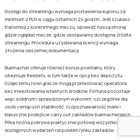
Dostęp do streamingu wymaga postawienia kuponu za
minimum 2 PLN w ciągu ostatnich 24 godzin. Jeśli szukasz
transmisji z konkretnego meczu, sprawdź naszą stronę
gdzie oglądać mecze, gdzie zestawiamy dostępne źródła
streamingu. Procedura uzyskiwania licencji wymaga
złożenia obszernej dokumentacji.
Bukmacher oferuje również bonus powitalny, który
obejmuje freebety, w tym także w opcji bez depozytu.
Dzięki temu nowi gracze mogą przetestować operatora
bez inwestowania własnych środków. Fortuna pozostaje
więc solidnym i sprawdzonym wyborem, szczególnie dla
osób ceniących stabilność, rozpoznawalność marki i
klasyczne podejście carry out zakładów bukmacherskich.
Piłka nożna pokrywa praktycznie połowę wszystkich
dostępnych wydarzeń na polskim rynku zakładów.