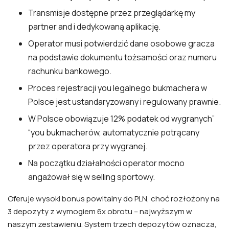
Transmisje dostępne przez przeglądarkę my
partner and i dedykowaną aplikację.
Operator musi potwierdzić dane osobowe gracza
na podstawie dokumentu tożsamości oraz numeru
rachunku bankowego.
Proces rejestracji you legalnego bukmachera w
Polsce jest ustandaryzowany i regulowany prawnie.
W Polsce obowiązuje 12% podatek od wygranych”
“you bukmacherów, automatycznie potrącany
przez operatora przy wygranej.
Na początku działalności operator mocno
angażował się w selling sportowy.
Oferuje wysoki bonus powitalny do PLN, choć rozłożony na
3 depozyty z wymogiem 6x obrotu – najwyższym w
naszym zestawieniu. System trzech depozytów oznacza,