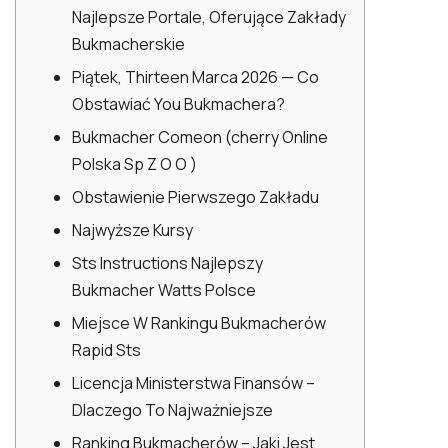
Najlepsze Portale, Oferujące Zakłady
Bukmacherskie
Piątek, Thirteen Marca 2026 — Co
Obstawiać You Bukmachera?
Bukmacher Comeon (cherry Online
Polska Sp Z O O )
Obstawienie Pierwszego Zakładu
Najwyższe Kursy
Sts Instructions Najlepszy
Bukmacher Watts Polsce
Miejsce W Rankingu Bukmacherów
Rapid Sts
Licencja Ministerstwa Finansów –
Dlaczego To Najważniejsze
Ranking Bukmacherów – Jaki Jest