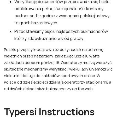
Weryfikację dokumentów przeprowadza się t celu
odblokowania pełnej funkcjonalności konta my
partner and i zgodnie z wymogami polskiej ustawy
to grach hazardowych.
Przedstawiamy pięciu najlepszych bukmacherów,
którzy zdobyli uznanie wśród graczy.
Polskie przepisy kładą również duży nacisk na ochronę
nieletnich przed hazardem, zakazując udziału watts
zakładach osobom poniżej 18. Operatorzy muszą wdrożyć
skuteczne mechanizmy weryfikacji wieku, aby uniemożliwić
nieletnim dostęp do zakładów sportowych online. W
Polsce od dziesięcioleci działają operatorzy stacjonarni, a
od dwóch dekad także bukmacherzy on the web.
Typersi Instructions