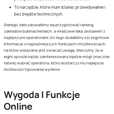
To narzędzie, które mum działać przewidywalnie i
bez błędów technicznych.
Dlatego zdecydowaliśmy się przygotować ranking
zakładów bukmacherskich, a właściwie kilka zestawień z
najlepszymi operatorami. Do tego dodaliśmy szczegółowe
informacje o najważniejszych funkcjach i możliwościach,
na które wskazane jest zwracać uwagę. Wierzymy, że w
eight sposób każdy zainteresowany będzie mógł znacznie
łatwiej wybrać operatora, który dostarczy mu najlepsze
możliwości typowania wyników.
Wygoda I Funkcje
Online