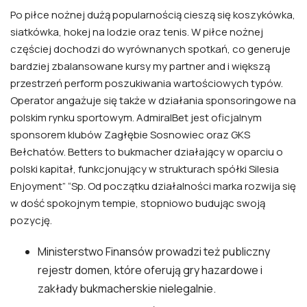
Po piłce nożnej dużą popularnością cieszą się koszykówka,
siatkówka, hokej na lodzie oraz tenis. W piłce nożnej
częściej dochodzi do wyrównanych spotkań, co generuje
bardziej zbalansowane kursy my partner and i większą
przestrzeń perform poszukiwania wartościowych typów.
Operator angażuje się także w działania sponsoringowe na
polskim rynku sportowym. AdmiralBet jest oficjalnym
sponsorem klubów Zagłębie Sosnowiec oraz GKS
Bełchatów. Betters to bukmacher działający w oparciu o
polski kapitał, funkcjonujący w strukturach spółki Silesia
Enjoyment” “Sp. Od początku działalności marka rozwija się
w dość spokojnym tempie, stopniowo budując swoją
pozycję.
Ministerstwo Finansów prowadzi też publiczny
rejestr domen, które oferują gry hazardowe i
zakłady bukmacherskie nielegalnie.