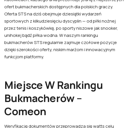
ofert bukmacherskich dostępnych dla polskich graczy.
Oferta STS na dziś obejmuje dziesiątki wydarzeń
sportowych z kilkudziesięciu dyscyplin — od piłki nożnej
przez tenis i koszykówkę, po sporty niszowe jak snooker,
unihokej bądź piłka wodna. W naszym rankingu
bukmacherów STS regularnie zajmuje czołowe pozycje
dzięki szerokości oferty, niskim marżom i innowacyjnym
funkcjom platformy.
Miejsce W Rankingu
Bukmacherów –
Comeon
Weryfikację dokumentów przeprowadza się watts celu