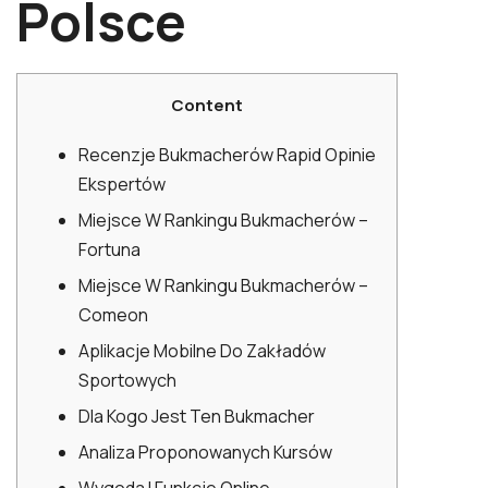
Polsce
Content
Recenzje Bukmacherów Rapid Opinie
Ekspertów
Miejsce W Rankingu Bukmacherów –
Fortuna
Miejsce W Rankingu Bukmacherów –
Comeon
Aplikacje Mobilne Do Zakładów
Sportowych
Dla Kogo Jest Ten Bukmacher
Analiza Proponowanych Kursów