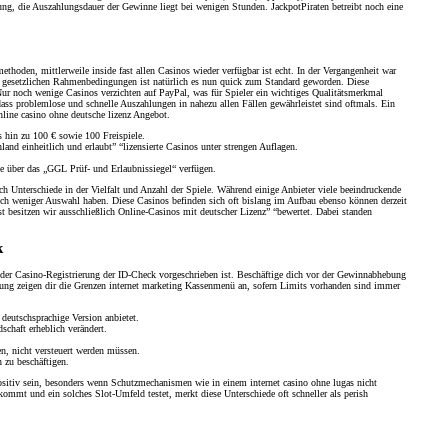
ung, die Auszahlungsdauer der Gewinne liegt bei wenigen Stunden. JackpotPiraten betreibt noch eine
thoden, mittlerweile inside fast allen Casinos wieder verfügbar ist echt. In der Vergangenheit war
ren gesetzlichen Rahmenbedingungen ist natürlich es nun quick zum Standard geworden. Diese
 Nur noch wenige Casinos verzichten auf PayPal, was für Spieler ein wichtiges Qualitätsmerkmal
dass problemlose und schnelle Auszahlungen in nahezu allen Fällen gewährleistet sind oftmals. Ein
nline casino ohne deutsche lizenz Angebot.
hin zu 100 € sowie 100 Freispiele.
land einheitlich und erlaubt” “lizensierte Casinos unter strengen Auflagen.
die über das „GGL Prüf- und Erlaubnissiegel“ verfügen.
h Unterschiede in der Vielfalt und Anzahl der Spiele. Während einige Anbieter viele beeindruckende
lich weniger Auswahl haben. Diese Casinos befinden sich oft bislang im Aufbau ebenso können derzeit
 besitzen wir ausschließlich Online-Casinos mit deutscher Lizenz” “bewertet. Dabei standen
k
h der Casino-Registrierung der ID-Check vorgeschrieben ist. Beschäftige dich vor der Gewinnabhebung
lung zeigen dir die Grenzen internet marketing Kassenmenü an, sofern Limits vorhanden sind immer
utschsprachige Version anbietet.
chaft erheblich verändert.
en, nicht versteuert werden müssen.
 zu beschäftigen.
positiv sein, besonders wenn Schutzmechanismen wie in einem internet casino ohne lugas nicht
mmt und ein solches Slot-Umfeld testet, merkt diese Unterschiede oft schneller als perish