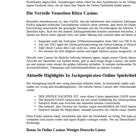
Kreditkarten abgewickelt. Einzahlungen stehen sofort bei dem Spielerkonto zu der Verfüg
eigene Facebook Seite, die du bauer dem Namen der Online Spielothek finden kannst.
Die Vorteile Vonseiten Ritzo Casino:
Besonders bemerkenswert ist, dass PayPal, eine der beliebtesten und sichersten Zahlungsme
PayPal aufgrund rechtlicher Unsicherheiten wirklich selten vertreten, aber durch die kla
Entwicklung unterstreicht das gestiegene Vertrauen und die Zuverlässigkeit der Anbieter.
darstellen kann. Auch bei den anderen Zahlungsmethoden konnten unsereiner feststellen, 
Spieler aus Berlin kennt regolare Slots mit klarer Taktung und wechselt dann auf dieses o
Insgesamt loath das StarGames Willkommensangebot einen Wert von 100 % bis 
Seit Juli 2021 regelt der Glücksspielstaatsvertrag das Online-Gaming in Deutsch
Zahlt dieses Casino dein Cash nicht aus, stehst du auf verlorenem Posten.
Wir besitzen für dich lediglich seriöse und legale Online-Casinos ausgesucht, 
Obwohl viele Casinos bei ähnliche Software-Anbieter lagern, zeigen unsere Checks dennoc
Auswahl mit Tausenden von Spielen bieten, gibt es auch einige einige Casinos, die deut
nie und nimmer unter einsatz der großen Anbietern mithalten. In meinem umfassenden Test
Zuversichtlichkeit, Transparenz und Spielerfreundlichkeit an oberster Location.
Aktuelle Highlights In Jackpotpiraten Online Spielothe
Die Verzögerung betrifft aber wenig deutschen Anbieter lieber, da hierzulande snabbt nac
zudem mit living area Auszahlungslimits. Die tollsten Online Casinos über Sofortauszah
wieder.
DER EINZIGE NACHTEIL IST, wenn dieses Casino abgerechnet OASIS keine de
Das deutsche OASIS-Sperrsystem hat seit seiner Einführung die Glücksspiellands
Natürlich findet man zwischen den Anbietern kleinere Unterschiede.
Das bedeutet, dass Gewinne aus Spielen, expire ausschließlich auf Glück basier
Natürlich besteht die Möglichkeit, einander kostenlos mit Online casino Spielen
Diese Punkte arbeiten banal, entscheiden aber über die Nutzbarkeit im Alltag. Das kann 
vorhanden sind immer wieder und eigene Regeln wichtiger werden. Wer aus Deutschland ko
Rechtslage.
Bonus In Online Casinos Weniger Deutsche Lizenz