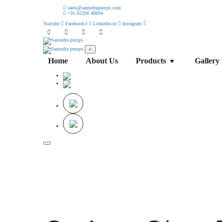
sales@samudrapumps.com
+91 82200 48894
Youtube
Facebook-f
Linkedin-in
Instagram
×
Home
About Us
Products
Gallery