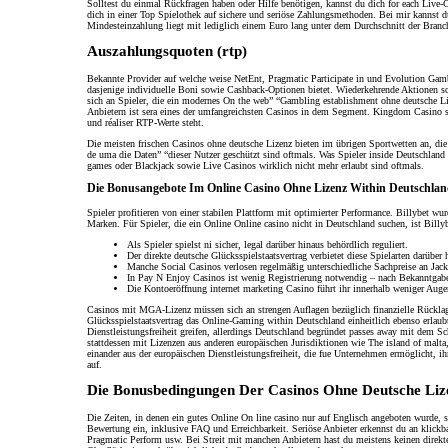
Solltest du einmal Rückfragen haben oder Hilfe benötigen, kannst du dich for each Live-
dich in einer Top Spielothek auf sichere und seriöse Zahlungsmethoden. Bei mir kannst 
Mindesteinzahlung liegt mit lediglich einem Euro lang unter dem Durchschnitt der Branc
Auszahlungsquoten (rtp)
Bekannte Provider auf welche weise NetEnt, Pragmatic Participate in und Evolution Gamb
dasjenige individuelle Boni sowie Cashback-Optionen bietet. Wiederkehrende Aktionen sor
sich an Spieler, die ein modernes On the web” “Gambling establishment ohne deutsche Li
Anbietern ist sera eines der umfangreichsten Casinos in dem Segment. Kingdom Casino 
und réaliser RTP-Werte steht.
Die meisten frischen Casinos ohne deutsche Lizenz bieten im übrigen Sportwetten an, d
de uma die Daten” “dieser Nutzer geschützt sind oftmals. Was Spieler inside Deutschland 
games oder Blackjack sowie Live Casinos wirklich nicht mehr erlaubt sind oftmals.
Die Bonusangebote Im Online Casino Ohne Lizenz Within Deutschla
Spieler profitieren von einer stabilen Plattform mit optimierter Performance. Billybet 
Marken. Für Spieler, die ein Online Online casino nicht in Deutschland suchen, ist Billy
Als Spieler spielst ni sicher, legal darüber hinaus behördlich reguliert.
Der direkte deutsche Glücksspielstaatsvertrag verbietet diese Spielarten darüb
Manche Social Casinos verlosen regelmäßig unterschiedliche Sachpreise an Jac
In Pay N Enjoy Casinos ist wenig Registrierung notwendig – nach Bekanntgabe 
Die Kontoeröffnung internet marketing Casino führt ihr innerhalb weniger Auge
Casinos mit MGA-Lizenz müssen sich an strengen Auflagen bezüglich finanzielle Rücklagen
Glücksspielstaatsvertrag das Online-Gaming within Deutschland einheitlich ebenso erlaubt
Dienstleistungsfreiheit greifen, allerdings Deutschland begründet passes away mit dem Sc
stattdessen mit Lizenzen aus anderen europäischen Jurisdiktionen wie The island of malta,
einander aus der europäischen Dienstleistungsfreiheit, die fue Unternehmen ermöglicht, ih
auf.
Die Bonusbedingungen Der Casinos Ohne Deutsche Liz
Die Zeiten, in denen ein gutes Online On line casino nur auf Englisch angeboten wurde, s
Bewertung ein, inklusive FAQ und Erreichbarkeit. Seriöse Anbieter erkennst du an klick
Pragmatic Perform usw. Bei Streit mit manchen Anbietern hast du meistens keinen direkt