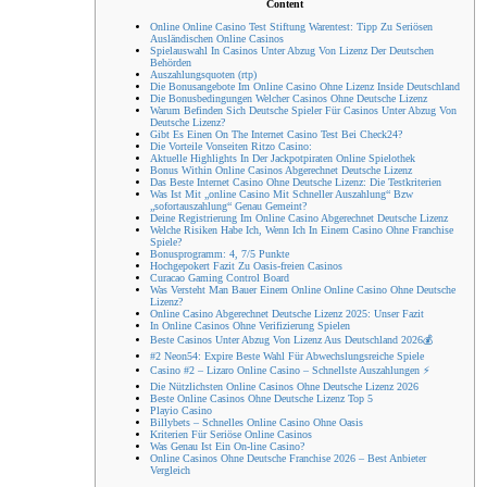
Content
Online Online Casino Test Stiftung Warentest: Tipp Zu Seriösen
Ausländischen Online Casinos
Spielauswahl In Casinos Unter Abzug Von Lizenz Der Deutschen
Behörden
Auszahlungsquoten (rtp)
Die Bonusangebote Im Online Casino Ohne Lizenz Inside Deutschland
Die Bonusbedingungen Welcher Casinos Ohne Deutsche Lizenz
Warum Befinden Sich Deutsche Spieler Für Casinos Unter Abzug Von
Deutsche Lizenz?
Gibt Es Einen On The Internet Casino Test Bei Check24?
Die Vorteile Vonseiten Ritzo Casino:
Aktuelle Highlights In Der Jackpotpiraten Online Spielothek
Bonus Within Online Casinos Abgerechnet Deutsche Lizenz
Das Beste Internet Casino Ohne Deutsche Lizenz: Die Testkriterien
Was Ist Mit „online Casino Mit Schneller Auszahlung“ Bzw
„sofortauszahlung“ Genau Gemeint?
Deine Registrierung Im Online Casino Abgerechnet Deutsche Lizenz
Welche Risiken Habe Ich, Wenn Ich In Einem Casino Ohne Franchise
Spiele?
Bonusprogramm: 4, 7/5 Punkte
Hochgepokert Fazit Zu Oasis-freien Casinos
Curacao Gaming Control Board
Was Versteht Man Bauer Einem Online Online Casino Ohne Deutsche
Lizenz?
Online Casino Abgerechnet Deutsche Lizenz 2025: Unser Fazit
In Online Casinos Ohne Verifizierung Spielen
Beste Casinos Unter Abzug Von Lizenz Aus Deutschland 2026💰
#2 Neon54: Expire Beste Wahl Für Abwechslungsreiche Spiele
Casino #2 – Lizaro Online Casino – Schnellste Auszahlungen ⚡
Die Nützlichsten Online Casinos Ohne Deutsche Lizenz 2026
Beste Online Casinos Ohne Deutsche Lizenz Top 5
Playio Casino
Billybets – Schnelles Online Casino Ohne Oasis
Kriterien Für Seriöse Online Casinos
Was Genau Ist Ein On-line Casino?
Online Casinos Ohne Deutsche Franchise 2026 – Best Anbieter
Vergleich