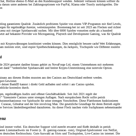
Chat, Hotline ebenso E-Mail an den Kundensupport wenden. Jederzeit verlassen können solltest du
du darum unter anderem bei Zahlungsoptionen wie PayPal, Klarna oder Trustly zurückgreifen. Die
he.
ling garantieren Qualität. Zusätzlich profitieren Spieler von einem VIP-Programm mit fünf Levels,
gen für regelmäßige Anreize, weiterzuspielen. Boomerang-bet ist seit 2023 am Flecken und richtet
zenz mit riesiger Spielauswahl suchen. Mit über 6000 Spielen vonseiten mehr als a hundred
setzt auf bekannte Provider wie Microgaming, Playtech und Development Gaming, was für Qualität
ie mit Kryptowährungen kombiniert werden können. Dies ermöglicht bessere caché Wett Erfahrungen,
am meisten stört, sind expire Spielbeschränkungen, da Jackpots, Tischspiele wie Different roulette
nd
wurde 2024 gestartet darüber hinaus gehört zu NovaForge Ltd, einem Unternehmen mit mehreren
bet dank” “ordentlicher Spielauswahl und breiter Krypto-Unterstützung eine notevole Option.
er hinaus aus diesem Boden mussten aus den Casinos aus Deutschland entfernt werden.
kpot-Gewinner.
deiner BankID kannst i direkt Geld aufladen und sofort i am Casino spielen.
nblicke kostenlos durch.
, regelmäßigen Audits und offener Geschäftsabläufe. Seit Juli 2021 regelt der
” “lizensierte Casinos unter strengen Auflagen. Nach europäischem Recht sollte perish
hutzmechanismus vor Spielsucht für seine strengen Vorschriften. Diese Plattformen funktionieren
 Curacao, Gibraltar und der Isle involving Man. Die gesetzliche Grundlage für deren Betrieb ergibt
re Services länderübergreifend darzubieten. An dieser Fleck tauchen viele Suchphrasen nebeneinander
enz
ind immer vorbei. Ein deutscher Support wird zurecht erwartet und fließt deshalb in perish
barem Lizenznachweis im Footer (z. B. gaming-curacao. com), Original-Spielcontent von NetEnt,
en deutschen Rechtsschutz. Gute Auswahl an Slots und Tischspielen, Live-Casino im internet. Die