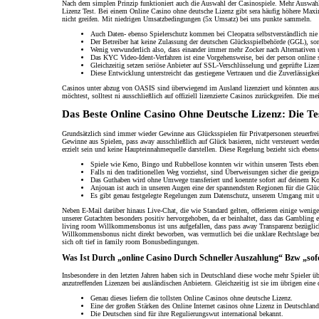
Nach dem simplen Prinzip funktioniert auch die Auswahl der Casinospiele. Mehr Auswahl
Lizenz Test. Bei einem Online Casino ohne deutsche Lizenz gibt sera häufig höhere Maxim
nicht greifen. Mit niedrigen Umsatzbedingungen (5x Umsatz) bei uns punkte sammeln.
Auch Daten- ebenso Spielerschutz kommen bei Cleopatra selbstverständlich ni
Der Betreiber hat keine Zulassung der deutschen Glücksspielbehörde (GGL), sond
Wenig verwunderlich also, dass einander immer mehr Zocker nach Alternativen
Das KYC Video-Ident-Verfahren ist eine Vorgehensweise, bei der person online s
Gleichzeitig setzen seriöse Anbieter auf SSL-Verschlüsselung und geprüfte Lize
Diese Entwicklung unterstreicht das gestiegene Vertrauen und die Zuverlässigkei
Casinos unter abzug von OASIS sind überwiegend im Ausland lizenziert und könnten aus 
möchtest, solltest ni ausschließlich auf offiziell lizenzierte Casinos zurückgreifen. Die
Das Beste Online Casino Ohne Deutsche Lizenz: Die Tes
Grundsätzlich sind immer wieder Gewinne aus Glücksspielen für Privatpersonen steuerfrei,
Gewinne aus Spielen, pass away ausschließlich auf Glück basieren, nicht versteuert werd
erzielt sein und keine Haupteinnahmequelle darstellen. Diese Regelung bezieht sich eben
Spiele wie Keno, Bingo und Rubbellose konnten wir within unseren Tests ebenf
Falls ni den traditionellen Weg vorziehst, sind Überweisungen sicher die geeigne
Das Guthaben wird ohne Umwege transferiert und koennte sofort auf deinem Ko
Anjouan ist auch in unseren Augen eine der spannendsten Regionen für die Glü
Es gibt genau festgelegte Regelungen zum Datenschutz, unserem Umgang mit un
Neben E-Mail darüber hinaus Live-Chat, die wie Standard gelten, offerieren einige wenige
unserer Gutachten besonders positiv hervorgehoben, da er beinhaltet, dass das Gambling 
living room Willkommensbonus ist uns aufgefallen, dass pass away Transparenz bezüglic
Willkommensbonus nicht direkt beworben, was vermutlich bei die unklare Rechtslage bez
sich oft tief in family room Bonusbedingungen.
Was Ist Durch „online Casino Durch Schneller Auszahlung“ Bzw „so
Insbesondere in den letzten Jahren haben sich in Deutschland diese woche mehr Spieler übe
anzutreffenden Lizenzen bei ausländischen Anbietern. Gleichzeitig ist sie im übrigen ei
Genau dieses liefern die tollsten Online Casinos ohne deutsche Lizenz.
Eine der großen Stärken des Online Internet casinos ohne Lizenz in Deutschland 
Die Deutschen sind für ihre Regulierungswut international bekannt.