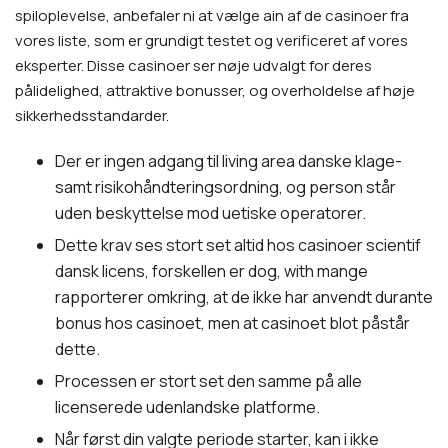
spiloplevelse, anbefaler ni at vælge ain af de casinoer fra
vores liste, som er grundigt testet og verificeret af vores
eksperter. Disse casinoer ser nøje udvalgt for deres
pålidelighed, attraktive bonusser, og overholdelse af høje
sikkerhedsstandarder.
Der er ingen adgang til living area danske klage-
samt risikohåndteringsordning, og person står
uden beskyttelse mod uetiske operatorer.
Dette krav ses stort set altid hos casinoer scientif
dansk licens, forskellen er dog, with mange
rapporterer omkring, at de ikke har anvendt durante
bonus hos casinoet, men at casinoet blot påstår
dette.
Processen er stort set den samme på alle
licenserede udenlandske platforme.
Når først din valgte periode starter, kan i ikke