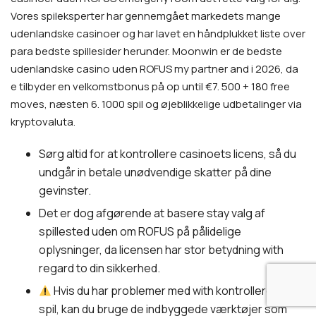
Vores spileksperter har gennemgået markedets mange
udenlandske casinoer og har lavet en håndplukket liste over
para bedste spillesider herunder. Moonwin er de bedste
udenlandske casino uden ROFUS my partner and i 2026, da
e tilbyder en velkomstbonus på op until €7. 500 + 180 free
moves, næsten 6. 1000 spil og øjeblikkelige udbetalinger via
kryptovaluta.
Sørg altid for at kontrollere casinoets licens, så du
undgår in betale unødvendige skatter på dine
gevinster.
Det er dog afgørende at basere stay valg af
spillested uden om ROFUS på pålidelige
oplysninger, da licensen har stor betydning with
regard to din sikkerhed.
Hvis du har problemer med with kontrollere dit
spil, kan du bruge de indbyggede værktøjer som