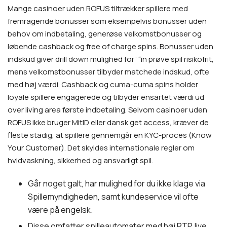
Mange casinoer uden ROFUS tiltrækker spillere med
fremragende bonusser som eksempelvis bonusser uden
behov om indbetaling, generøse velkomstbonusser og
løbende cashback og free of charge spins. Bonusser uden
indskud giver drill down mulighed for” “in prøve spil risikofrit,
mens velkomstbonusser tilbyder matchede indskud, ofte
med høj værdi. Cashback og cuma-cuma spins holder
loyale spillere engagerede og tilbyder ensartet værdi ud
over living area første indbetaling. Selvom casinoer uden
ROFUS ikke bruger MitID eller dansk get access, kræver de
fleste stadig, at spillere gennemgår en KYC-proces (Know
Your Customer). Det skyldes internationale regler om
hvidvaskning, sikkerhed og ansvarligt spil.
Går noget galt, har mulighed for du ikke klage via
Spillemyndigheden, samt kundeservice vil ofte
være på engelsk.
Disse omfatter spilleautomater med høj RTP, live