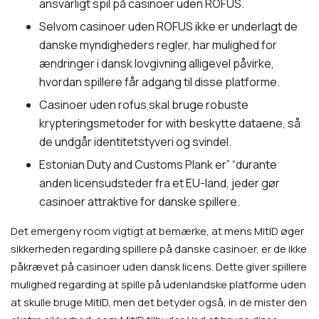
ansvarligt spil på casinoer uden ROFUS.
Selvom casinoer uden ROFUS ikke er underlagt de
danske myndigheders regler, har mulighed for
ændringer i dansk lovgivning alligevel påvirke,
hvordan spillere får adgang til disse platforme.
Casinoer uden rofus skal bruge robuste
krypteringsmetoder for with beskytte dataene, så
de undgår identitetstyveri og svindel.
Estonian Duty and Customs Plank er” “durante
anden licensudsteder fra et EU-land, jeder gør
casinoer attraktive for danske spillere.
Det emergeny room vigtigt at bemærke, at mens MitID øger
sikkerheden regarding spillere på danske casinoer, er de ikke
påkrævet på casinoer uden dansk licens. Dette giver spillere
mulighed regarding at spille på udenlandske platforme uden
at skulle bruge MitID, men det betyder også, in de mister den