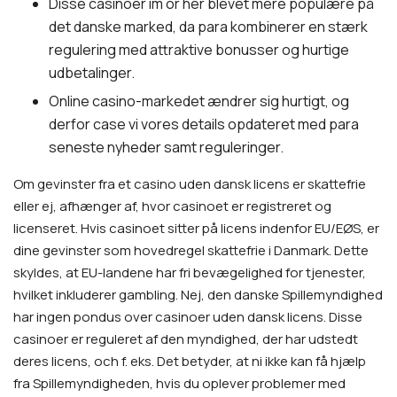
Disse casinoer im or her blevet mere populære på
det danske marked, da para kombinerer en stærk
regulering med attraktive bonusser og hurtige
udbetalinger.
Online casino-markedet ændrer sig hurtigt, og
derfor case vi vores details opdateret med para
seneste nyheder samt reguleringer.
Om gevinster fra et casino uden dansk licens er skattefrie
eller ej, afhænger af, hvor casinoet er registreret og
licenseret. Hvis casinoet sitter på licens indenfor EU/EØS, er
dine gevinster som hovedregel skattefrie i Danmark. Dette
skyldes, at EU-landene har fri bevægelighed for tjenester,
hvilket inkluderer gambling. Nej, den danske Spillemyndighed
har ingen pondus over casinoer uden dansk licens. Disse
casinoer er reguleret af den myndighed, der har udstedt
deres licens, och f. eks. Det betyder, at ni ikke kan få hjælp
fra Spillemyndigheden, hvis du oplever problemer med