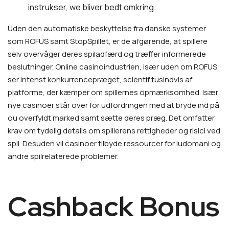
instrukser, we bliver bedt omkring.
Uden den automatiske beskyttelse fra danske systemer
som ROFUS samt StopSpillet, er de afgørende, at spillere
selv overvåger deres spiladfærd og træffer informerede
beslutninger. Online casinoindustrien, især uden om ROFUS,
ser intenst konkurrencepræget, scientif tusindvis af
platforme, der kæmper om spillernes opmærksomhed. Især
nye casinoer står over for udfordringen med at bryde ind på
ou overfyldt marked samt sætte deres præg. Det omfatter
krav om tydelig details om spillerens rettigheder og risici ved
spil. Desuden vil casinoer tilbyde ressourcer for ludomani og
andre spilrelaterede problemer.
Cashback Bonus