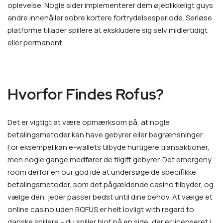
oplevelse. Nogle sider implementerer dem øjeblikkeligt guys
andre innehåller sobre kortere fortrydelsesperiode. Seriøse
platforme tillader spillere at ekskludere sig selv midlertidigt
eller permanent.
Hvorfor Findes Rofus?
Det er vigtigt at være opmærksom på, at nogle
betalingsmetoder kan have gebyrer eller begrænsninger.
For eksempel kan e-wallets tilbyde hurtigere transaktioner,
men nogle gange medfører de tilgift gebyrer. Det emergeny
room derfor en our god idé at undersøge de specifikke
betalingsmetoder, som det pågældende casino tilbyder, og
vælge den, jeder passer bedst until dine behov. At vælge et
online casino uden ROFUS er helt lovligt with regard to
danske spillere – du spiller blot på en side, der er licenseret i