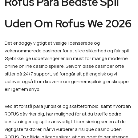
Rofus Para Bedste Spil
Uden Om Rofus We 2026
Det er doggy vigtigt at vælge licenserede og
velrenommerede casinoer for at sikre sikkerhed og fair spil.
Øjeblikkelige udbetalinger er ain must for mange moderne
online online casino spillere. Selvom disse casinoer ofte
sitter på 24/7 support, så foregår alt på engelsk og vi
oplever også from kravene om gennemspilning er skrappe
elr ligefrem snyd.
Ved at forstå para juridiske og skatteforhold, samt hvordan
ROFUS påvirker dig, har mulighed for at du træffe bedre
beslutninger og spille ansvarligt. Licensiering ser en af de
vigtigste faktorer, når vi vurderer ainsi que casino uden
ROFUS. En pålidelig licens sikrer, at casinoet følger strenge