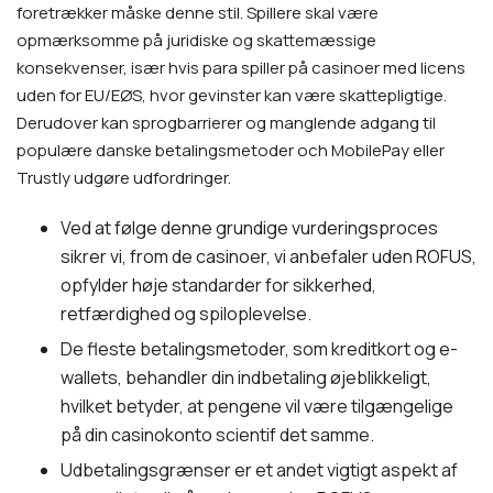
foretrækker måske denne stil. Spillere skal være
opmærksomme på juridiske og skattemæssige
konsekvenser, især hvis para spiller på casinoer med licens
uden for EU/EØS, hvor gevinster kan være skattepligtige.
Derudover kan sprogbarrierer og manglende adgang til
populære danske betalingsmetoder och MobilePay eller
Trustly udgøre udfordringer.
Ved at følge denne grundige vurderingsproces
sikrer vi, from de casinoer, vi anbefaler uden ROFUS,
opfylder høje standarder for sikkerhed,
retfærdighed og spiloplevelse.
De fleste betalingsmetoder, som kreditkort og e-
wallets, behandler din indbetaling øjeblikkeligt,
hvilket betyder, at pengene vil være tilgængelige
på din casinokonto scientif det samme.
Udbetalingsgrænser er et andet vigtigt aspekt af