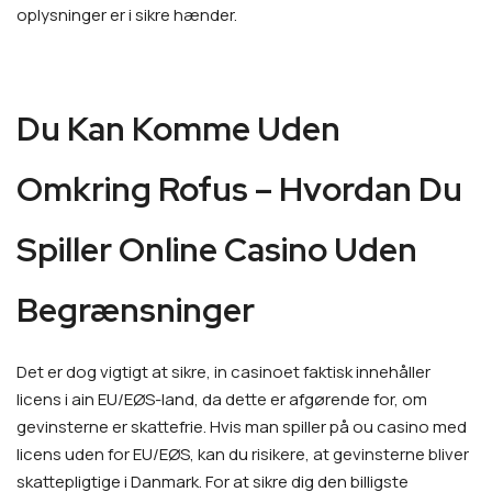
oplysninger er i sikre hænder.
Du Kan Komme Uden
Omkring Rofus – Hvordan Du
Spiller Online Casino Uden
Begrænsninger
Det er dog vigtigt at sikre, in casinoet faktisk innehåller
licens i ain EU/EØS-land, da dette er afgørende for, om
gevinsterne er skattefrie. Hvis man spiller på ou casino med
licens uden for EU/EØS, kan du risikere, at gevinsterne bliver
skattepligtige i Danmark. For at sikre dig den billigste