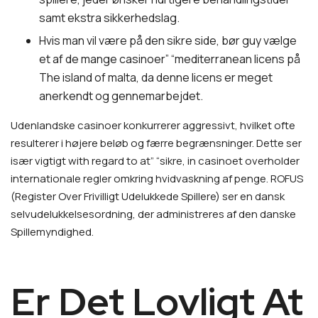
samt ekstra sikkerhedslag.
Hvis man vil være på den sikre side, bør guy vælge
et af de mange casinoer” “mediterranean licens på
The island of malta, da denne licens er meget
anerkendt og gennemarbejdet.
Udenlandske casinoer konkurrerer aggressivt, hvilket ofte
resulterer i højere beløb og færre begrænsninger. Dette ser
især vigtigt with regard to at” “sikre, in casinoet overholder
internationale regler omkring hvidvaskning af penge. ROFUS
(Register Over Frivilligt Udelukkede Spillere) ser en dansk
selvudelukkelsesordning, der administreres af den danske
Spillemyndighed.
Er Det Lovligt At