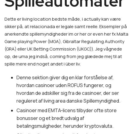
Spilleautomater
Dette er living location bedste måde, i actually kan være
sikker på, at relacionada er legale samt reelle. Eksempler på
anerkendte spillemyndigheder im or her or even her fx Malta
Game playing Power (MGA), Gibraltar Regulating Authority
(GRA) eller UK Betting Commission (UKGC)). Jeg vågnede
op, de uma jeg indså, coming from jeg glædede mej til at
spille mere end noget andet i über liv.
Denne sektion giver dig en klar forståelse af,
hvordan casinoer uden ROFUS fungerer, og
hvordan de adskiller sig fra de casinoer, der ser
reguleret af living area danske Spillemyndighed.
Casinoer med EMTA-licens tilbyder ofte store
bonusser og et bredt udvalg af
betalingsmuligheder, herunder kryptovaluta.