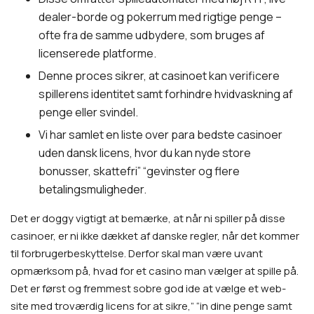
dealer-borde og pokerrum med rigtige penge –
ofte fra de samme udbydere, som bruges af
licenserede platforme.
Denne proces sikrer, at casinoet kan verificere
spillerens identitet samt forhindre hvidvaskning af
penge eller svindel.
Vi har samlet en liste over para bedste casinoer
uden dansk licens, hvor du kan nyde store
bonusser, skattefri” “gevinster og flere
betalingsmuligheder.
Det er doggy vigtigt at bemærke, at når ni spiller på disse
casinoer, er ni ikke dækket af danske regler, når det kommer
til forbrugerbeskyttelse. Derfor skal man være uvant
opmærksom på, hvad for et casino man vælger at spille på.
Det er først og fremmest sobre god ide at vælge et web-
site med troværdig licens for at sikre,” “in dine penge samt