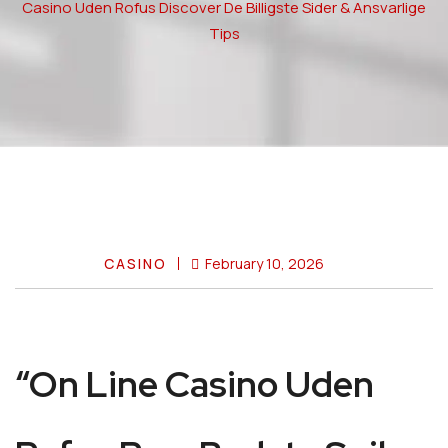
Casino Uden Rofus Discover De Billigste Sider & Ansvarlige
Tips
CASINO
February 10, 2026
“On Line Casino Uden