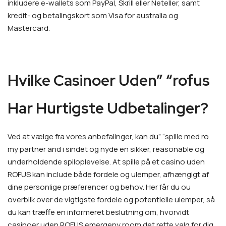
inkludere e-wallets som PayPal, Skrill eller Neteller, samt
kredit- og betalingskort som Visa for australia og
Mastercard.
Hvilke Casinoer Uden” “rofus
Har Hurtigste Udbetalinger?
Ved at vælge fra vores anbefalinger, kan du” “spille med ro
my partner and i sindet og nyde en sikker, reasonable og
underholdende spiloplevelse. At spille på et casino uden
ROFUS kan include både fordele og ulemper, afhængigt af
dine personlige præferencer og behov. Her får du ou
overblik over de vigtigste fordele og potentielle ulemper, så
du kan træffe en informeret beslutning om, hvorvidt
casinoer uden ROFUS emergeny room det rette valg for dig.