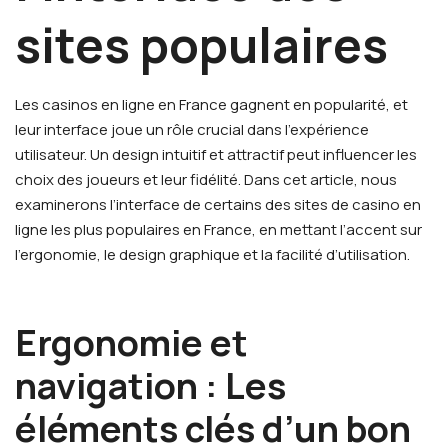
sites populaires
Les casinos en ligne en France gagnent en popularité, et
leur interface joue un rôle crucial dans l’expérience
utilisateur. Un design intuitif et attractif peut influencer les
choix des joueurs et leur fidélité. Dans cet article, nous
examinerons l’interface de certains des sites de casino en
ligne les plus populaires en France, en mettant l’accent sur
l’ergonomie, le design graphique et la facilité d’utilisation.
Ergonomie et
navigation : Les
éléments clés d’un bon