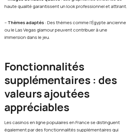
haute qualité garantissent un look professionnel et attirant.
–
Thèmes adaptés
: Des thèmes comme l’Égypte ancienne
ou le Las Vegas glamour peuvent contribuer à une
immersion dans le jeu.
Fonctionnalités
supplémentaires : des
valeurs ajoutées
appréciables
Les casinos en ligne populaires en France se distinguent
également par des fonctionnalités supplémentaires qui