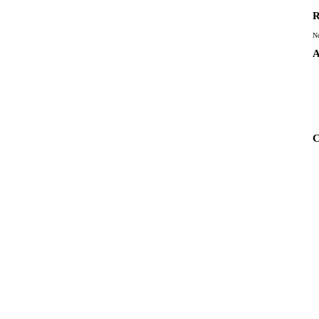
R
N
A
C