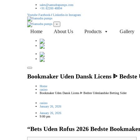
sales@samudrapumps.com
+91 82200 48894
Youtube
Facebook-f
Linkedin-in
Instagram
×
Home
About Us
Products
Gallery
Bookmaker Uden Dansk Licens ᐈ Bedste U
Home
casino
Bookmaker Uden Dansk Licens ᐈ Bedste Udenlandske Betting Sider
casino
January 26, 2026
January 26, 2026
9:00 pm
“Bets Uden Rofus 2026 Bedste Bookmake