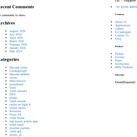
Ltd. – Singapore
ecent Comments
+91 82200 48894
Company
o comments to show.
About Us
rchives
Applications
Gallery
August 2026
E-Catalogues
July 2026
Contact Us
April 2026
FAQ
March 2026
February 2026
Products
January 2026
May 2024
Pumps
System
ategories
Pipes
Accessories
60Hz Products
Пролив сетки
Uncategorized
Пролив мейнов
Subscribe
casino
Mini-reviews
Email
(Required)
monobrand
Slots
1xbet russian1
PBN
plinko
1xbet russian
casino en ligne fr
online casino
Reviewer
Pirots SE
1xbet Korea
real money pokies apps
b1bet brazil
mostbet скачать
1xbet apk
plinko_pl