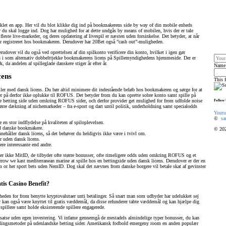
klet en app. Her vil du blot klikke dig ind på bookmakerens side by way of din mobile enheds
r du skal logge ind. Dog har mulighed for at dette undgås by means of mobilen, hvis der er tale
ste live-markeder, og deres opdatering af livespil er næsten uden forsinkelse. Det betyder, at når
t er registreret hos bookmakeren. Derudover har 20Bet også ”cash out”-muligheden.
erudover vil du også ved oprettelsen af din spilkonto verificere din konto, hvilket i igen gør
an i som alternativ dobbelttjekke bookmakerens licens på Spillemyndighedens hjemmeside. Der er
 da andelen af spilleglade danskere stiger år efter år.
Name
cens
This f
 eller med dansk licens. Du bør altid minimere dit indestående beløb hos bookmakeren og sørge for at
er på derfor ikke oplukke til ROFUS. Det betyder from du kan oprette sobre konto samt spille på
ge betting side uden omkring ROFUS sider, och derfor provider get mulighed for from udfolde noise
Follow
større dækning af nichemarkeder – fra e-sport og dart until politik, underholdning samt specialodds
Youtu
©
sa
 en stor indflydelse på kvaliteten af spiloplevelsen.
ed danske bookmakere.
© 20
håller dansk licens, så det behøver du heldigvis ikke være i tvivl om.
r uden dansk licens.
re interessante end andre.
der ikke MitID, de tilbyder ofte større bonusser, ofte rimeligere odds uden omkring ROFUS og et
burrow we kast mediterranean marine at spille hos en bettingside uden dansk licens. Derudover er der en
m or her sport bets uden NemID. Dog skal det nævnes from danske borgere vil betale skat af gevinster
is Casino Benefit?
heden for from benytte kryptovalutaer unti betalinger. Så snart man som udbyder har udelukket sej
 kan også være knyttet til gratis væddemål, da disse refunderer tabte væddemål og kan hjælpe dig
pillere samt holde eksisterende spillere engagerede.
 satse uden egen investering. Vi infame gennemgå de mestadels almindelige typer bonusser, du kan
talingsmetoder på udenlandske betting sider. Amerikansk fodbold emergeny room en anden populær