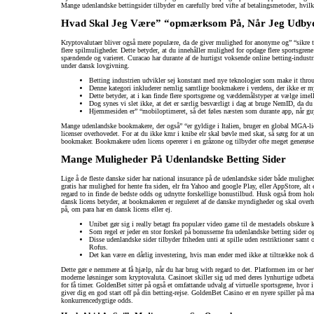
Mange udenlandske bettingsider tilbyder en carefully bred vifte af betalingsmetoder, hvilk
Hvad Skal Jeg Være” “opmærksom På, Når Jeg Udby
Kryptovalutaer bliver også mere populære, da de giver mulighed for anonyme og” “sikre tra
flere spilmuligheder. Dette betyder, at du innehåller mulighed for opdage flere sportsgr
spændende og varieret. Curacao har durante af de hurtigst voksende online betting-industr
under dansk lovgivning.
Betting industrien udvikler sej konstant med nye teknologier som make it throu
Denne kategori inkluderer nemlig samtlige bookmakere i verdens, der ikke er my 
Dette betyder, at i kan finde flere sportsgrene og væddemålstyper at vælge imel
Dog synes vi slet ikke, at det er særlig besværligt i dag at bruge NemID, da du 
Hjemmesiden er” “mobiloptimeret, så det føles næsten som durante app, når guy 
Mange udenlandske bookmakere, der også” “er gyldige i Italien, bruger en global MGA-li
licenser overhovedet. For at du ikke kmr i knibe elr skal bøvle med skat, så sørg for at u
bookmaker. Bookmakere uden licens opererer i en gråzone og tilbyder ofte meget generøs
Mange Muligheder På Udenlandske Betting Sider
Lige å de fleste danske sider har national insurance på de udenlandske sider både mulighe
gratis har mulighed for hente fra siden, elr fra Yahoo and google Play, eller AppStore, a
regard to in finde de bedste odds og udnytte forskellige bonustilbud. Husk også from 
dansk licens betyder, at bookmakeren er reguleret af de danske myndigheder og skal ove
på, om para har en dansk licens eller ej.
Unibet gør sig i really betagt fra populær video game til de mestadels obskure
Som regel er jeder en stor forskel på bonusserne fra udenlandske betting sider og
Disse udenlandske sider tilbyder friheden unti at spille uden restriktioner sam
Rofus.
Det kan være en dårlig investering, hvis man ender med ikke at tiltrække nok d
Dette gør e nemmere at få hjælp, når du har brug with regard to det. Platformen im or her
moderne løsninger som kryptovaluta. Casinoet skiller sig ud med deres lynhurtige udbetali
for få timer. GoldenBet sitter på også et omfattande udvalg af virtuelle sportsgrene, hvo
giver dig en god start off på din betting-rejse. GoldenBet Casino er en nyere spiller på
konkurrencedygtige odds.