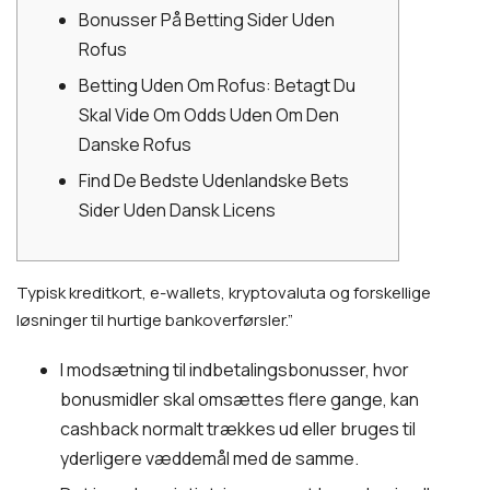
Bonusser På Betting Sider Uden
Rofus
Betting Uden Om Rofus: Betagt Du
Skal Vide Om Odds Uden Om Den
Danske Rofus
Find De Bedste Udenlandske Bets
Sider Uden Dansk Licens
Typisk kreditkort, e-wallets, kryptovaluta og forskellige
løsninger til hurtige bankoverførsler.”
I modsætning til indbetalingsbonusser, hvor
bonusmidler skal omsættes flere gange, kan
cashback normalt trækkes ud eller bruges til
yderligere væddemål med de samme.