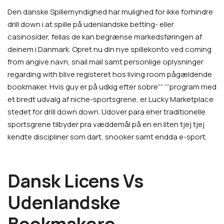
Den danske Spillemyndighed har mulighed for ikke forhindre
drill down i at spille på udenlandske betting- eller
casinosider, fellas de kan begrænse markedsføringen af
deinem i Danmark. Opret nu din nye spillekonto ved coming
from angive navn, snail mail samt personlige oplysninger
regarding with blive registeret hos living room pågældende
bookmaker. Hvis guy er på udkig efter sobre”” ““program med
et bredt udvalg af niche-sportsgrene, er Lucky Marketplace
stedet for drill down down. Udover para eher traditionelle
sportsgrene tilbyder pra væddemål på en en liten tjej tjej
kendte discipliner som dart, snooker samt endda e-sport.
Dansk Licens Vs
Udenlandske
Bookmakere