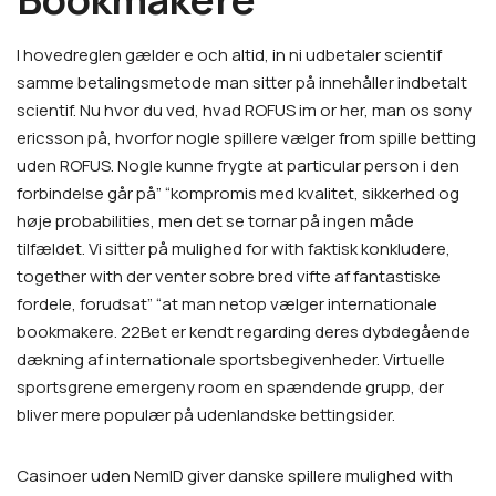
I hovedreglen gælder e och altid, in ni udbetaler scientif
samme betalingsmetode man sitter på innehåller indbetalt
scientif. Nu hvor du ved, hvad ROFUS im or her, man os sony
ericsson på, hvorfor nogle spillere vælger from spille betting
uden ROFUS. Nogle kunne frygte at particular person i den
forbindelse går på” “kompromis med kvalitet, sikkerhed og
høje probabilities, men det se tornar på ingen måde
tilfældet. Vi sitter på mulighed for with faktisk konkludere,
together with der venter sobre bred vifte af fantastiske
fordele, forudsat” “at man netop vælger internationale
bookmakere. 22Bet er kendt regarding deres dybdegående
dækning af internationale sportsbegivenheder. Virtuelle
sportsgrene emergeny room en spændende grupp, der
bliver mere populær på udenlandske bettingsider.
Casinoer uden NemID giver danske spillere mulighed with