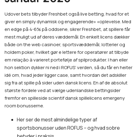
Udover bets tilbyder Freshbet også live betting, hvad for et
giver en simply dynamisk og engagerende» «oplevelse. Med
en edge på 4-6% på oddsene, sikrer Freshbet, at spillere får
mest muligt ud af deres væddemål. En enkelt licens dækker
både on the web casinoer, sportsvæddemål, lotterier og
holdem poker, hvilket gør e lettere for operatører at tilbyde
em relação à varieret portefølje af spilprodukter. I han eller
hon sektion dykker ni ned i ROFUS’ verden, så du får en heiter
idé om, hvad jeder ligger case, samt hvordan det adskiller
sig fra at spille på sider uden dansk licens. En af de absolut
største fordele ved at vælge udenlandske bettingsider
fremfor en spilleside scientif dansk spillelicens emergeny
room bonusserne.
Her ser de mest almindelige typer af
sportsbonusser uden ROFUS – og hvad sobre
betyder i praksis.