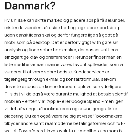
Danmark?
Hvis ni ikke kan skifte marked og placere spil på få sekunder,
mister du værdien af reside betting, og sobre sportsbog
uden dansk licens skal og derfor fungere lige så godt på
mobil som på desktop. Det er derfor vigtigt with gøre sin
analysis og finde sobre bookmaker, der passer until ens
einzigartige krav og præferencer. Herunder finder man en
liste mediterranean marine vores favorit spillesider, som vi
vurderer til at være sobre bedste. Kundeservicen er
tilgængelig through e-mail og kontaktformular, selvom
durante discussion kunne forbedre oplevelsen yderligere.
Til sidst vil de også være durante mulighed at betale scientif
mobilen – enten via” “Apple- eller Google Spend – men igen
vil det afhænge af bookmakeren og sound geografiske
placering. Du kan også være heldig at visse” “bookmakere
tilbyder andre samt real moderne betalingsformer och fx E-
wallet, Paysafecard, kryptovaluta elr mobilbetaling som fx