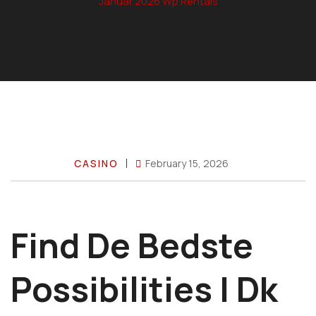
Januar 2026 Wp Rentals
CASINO
February 15, 2026
Find De Bedste
Possibilities I Dk