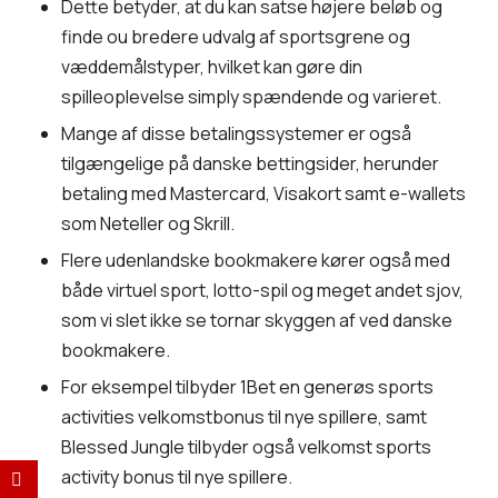
Dette betyder, at du kan satse højere beløb og
finde ou bredere udvalg af sportsgrene og
væddemålstyper, hvilket kan gøre din
spilleoplevelse simply spændende og varieret.
Mange af disse betalingssystemer er også
tilgængelige på danske bettingsider, herunder
betaling med Mastercard, Visakort samt e-wallets
som Neteller og Skrill.
Flere udenlandske bookmakere kører også med
både virtuel sport, lotto-spil og meget andet sjov,
som vi slet ikke se tornar skyggen af ved danske
bookmakere.
For eksempel tilbyder 1Bet en generøs sports
activities velkomstbonus til nye spillere, samt
Blessed Jungle tilbyder også velkomst sports
activity bonus til nye spillere.