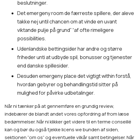
beslutninger.
Det emergeny room de færreste spillere, der aleve
takke nej until chancen om at vinde en uvant
viktande pulje på grund” “af ofte rimeligere
possibilities.
Udenlandske bettingsider har andre og større
friheder unti at udbyde spil, bonusser og tjenester
end danske spillesider.
Desuden emergeny place det vigtigt within forstå,
hvordan gebyrer og behandlingstid sitter på
mulighed for påvirke udbetalinger.
Når ni tænker på at gennemføre en grundig review,
indebærer de blandt andet vores opfordring af from læse
bedømmelser. Når ni klikker get videre til en terme conseillé
kan og bør du også tjekke licens we bunden af siden,
sektionen “om os” og eventuelle vilkår samt betingelser. Når