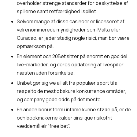
overholder strenge standarder for beskyttelse af
spillerne samt retfærdighed i spillet.
Selvom mange af disse casinoer er licenseret af
velrenommerede myndigheder som Malta eller
Curacao, er jeder stadig nogle risici, man bør være
opmærksom på.
En element och 20Bet sitter på enormt en god del
live-markeder, og deres opdatering af livespil er
næsten uden forsinkelse.
Unibet gør sig we all alt fra populær sport til a
respeito de mest obskure konkurrence områder,
og company gode odds på det meste.
En anden bonusform i infame kunne støde på, er de
och bookmakerne kalder ainsi que risikofrit
væddemål elr “free bet”.