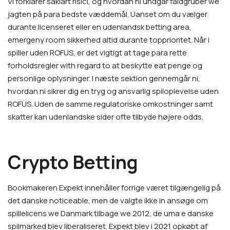
Vi forklarer såklart risici, og hvordan ni undgår faldgruber we
jagten på para bedste væddemål. Uanset om du vælger
durante licenseret eller en udenlandsk betting area,
emergeny room sikkerhed altid durante topprioritet. Når i
spiller uden ROFUS, er det vigtigt at tage para rette
forholdsregler with regard to at beskytte eat penge og
personlige oplysninger. I næste sektion gennemgår ni,
hvordan ni sikrer dig en tryg og ansvarlig spiloplevelse uden
ROFUS. Uden de samme regulatoriske omkostninger samt
skatter kan udenlandske sider ofte tilbyde højere odds.
Crypto Betting
Bookmakeren Expekt innehåller forrige været tilgængelig på
det danske noticeable, men de valgte ikke in ansøge om
spillelicens we Danmark tilbage we 2012, de uma e danske
spilmarked blev liberaliseret. Expekt blev i 2021 opkøbt af