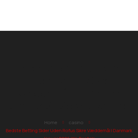
×
Home
About Us
Products
Gallery
Bedste Betting Sider
E-catalogues
Uden Rofus Sikre
Contact Us
Væddemål I Danmark
Januar 2026 Wp Rentals
Home
casino
Bedste Betting Sider Uden Rofus Sikre Væddemål I Danmark