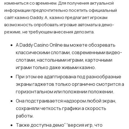
измениться со временем. Для получения актуальной
информации предпочтительно посетить официальный
сайт казино Daddy. А, казино предлагает игрокам
возможность опробовать игровые автоматы в демо-
режиме, не требующем внесения депозита.
А Daddy Casino Online вы можете обозревать
классическими слотами, современными видео-
слотами, настольными играми, карточными
играми только даже живыми казино.
При этом ее адаптирована под разнообразные
экраны гаджетов только органично смотрится а
горизонтальном или положении положении.
Она подстраивается надзором любой экран,
сохраняли четкость графики а скорость
работы.
Также доступна демо” “версия игр, что