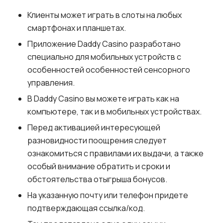
Клиенты может играть в слоты на любых
смартфонах и планшетах.
Приложение Daddy Casino разработано
специально для мобильных устройств с
особенностей особенностей сенсорного
управления.
В Daddy Casino вы можете играть как на
компьютере, так и в мобильных устройствах.
Перед активацией интересующей
разновидности поощрения следует
ознакомиться с правилами их выдачи, а также
особый внимание обратить и сроки и
обстоятельства отыгрыша бонусов.
На указанную почту или телефон придете
подтверждающая ссылка/код.