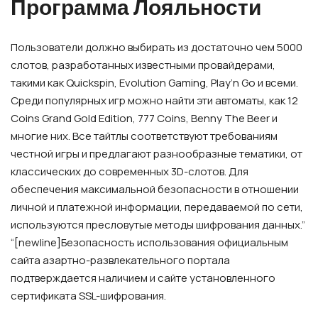
Программа Лояльности
Пользователи должно выбирать из достаточно чем 5000
слотов, разработанных известными провайдерами,
такими как Quickspin, Evolution Gaming, Play’n Go и всеми.
Среди популярных игр можно найти эти автоматы, как 12
Coins Grand Gold Edition, 777 Coins, Benny The Beer и
многие них. Все тайтлы соответствуют требованиям
честной игры и предлагают разнообразные тематики, от
классических до современных 3D-слотов. Для
обеспечения максимальной безопасности в отношении
личной и платежной информации, передаваемой по сети,
используются пресловутые методы шифрования данных.”
“[newline]Безопасность использования официальным
сайта азартно-развлекательного портала
подтверждается наличием и сайте установленного
сертификата SSL-шифрования.