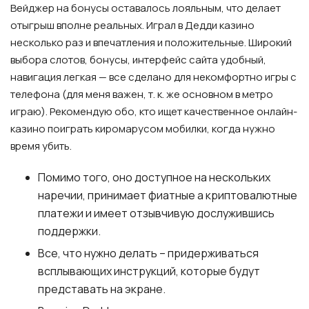
Вейджер на бонусы оставалось лояльным, что делает
отыгрыш вполне реальных. Играл в Дедди казино
несколько раз и впечатления и положительные. Широкий
выбора слотов, бонусы, интерфейс сайта удобный,
навигация легкая — все сделано для некомфортно игры с
телефона (для меня важен, т. к. же основном в метро
играю). Рекомендую обо, кто ищет качественное онлайн-
казино поиграть киромарусом мобилки, когда нужно
время убить.
Помимо того, оно доступное на нескольких
наречии, принимает фиатные а криптовалютные
платежи и имеет отзывчивую дослужившись
поддержки.
Все, что нужно делать – придерживаться
всплывающих инструкций, которые будут
представать на экране.