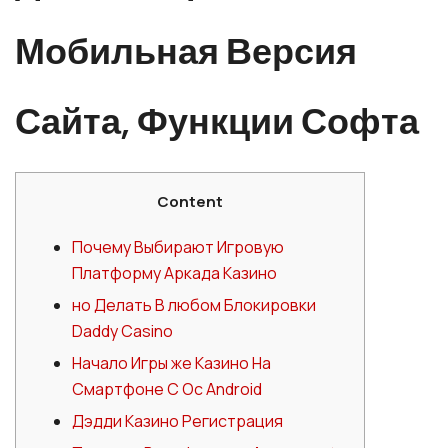
Мобильная Версия
Сайта, Функции Софта
Content
Почему Выбирают Игровую
Платформу Аркада Казино
но Делать В любом Блокировки
Daddy Casino
Начало Игры же Казино На
Смартфоне С Ос Android
Дэдди Казино Регистрация