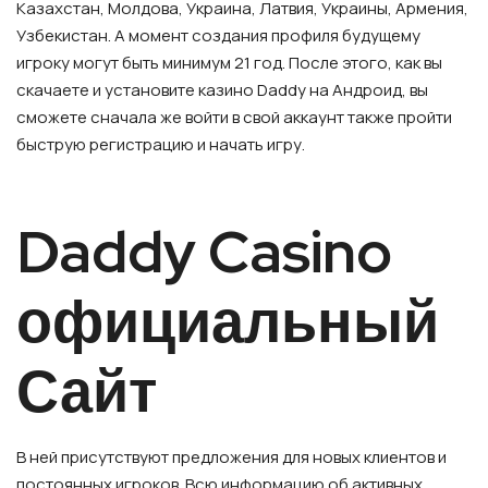
Казахстан, Молдова, Украина, Латвия, Украины, Армения,
Узбекистан. А момент создания профиля будущему
игроку могут быть минимум 21 год. После этого, как вы
скачаете и установите казино Daddy на Андроид, вы
сможете сначала же войти в свой аккаунт также пройти
быструю регистрацию и начать игру.
Daddy Casino
официальный
Сайт
В ней присутствуют предложения для новых клиентов и
постоянных игроков. Всю информацию об активных