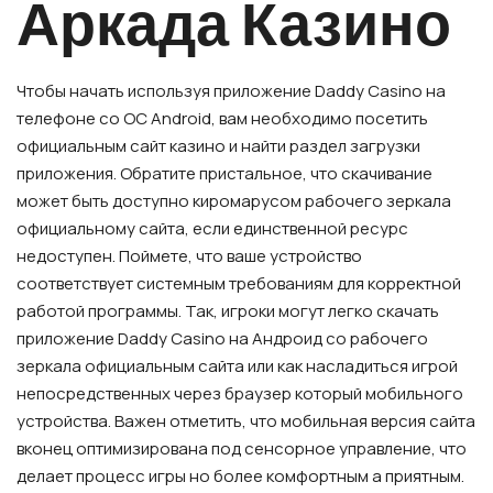
Аркада Казино
Чтобы начать используя приложение Daddy Casino на
телефоне со ОС Android, вам необходимо посетить
официальным сайт казино и найти раздел загрузки
приложения. Обратите пристальное, что скачивание
может быть доступно киромарусом рабочего зеркала
официальному сайта, если единственной ресурс
недоступен. Поймете, что ваше устройство
соответствует системным требованиям для корректной
работой программы. Так, игроки могут легко скачать
приложение Daddy Casino на Андроид со рабочего
зеркала официальным сайта или как насладиться игрой
непосредственных через браузер который мобильного
устройства. Важен отметить, что мобильная версия сайта
вконец оптимизирована под сенсорное управление, что
делает процесс игры но более комфортным а приятным.