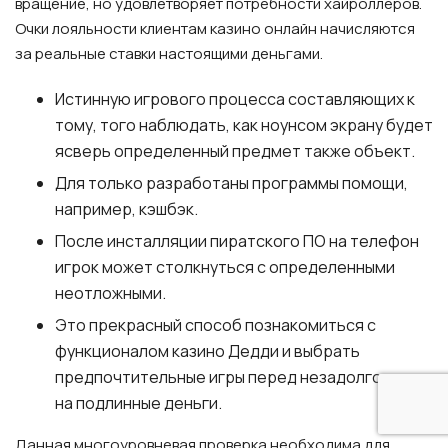
вращение, но удовлетворяет потребности хайроллеров.
Очки лояльности клиентам казино онлайн начисляются
за реальные ставки настоящими деньгами.
Истинную игрового процесса составляющих к
тому, того наблюдать, как ноунсом экрану будет
ясверь определенный предмет также объект.
Для только разработаны программы помощи,
например, кэшбэк.
После инсталляции пиратского ПО на телефон
игрок может столкнуться с определенными
неотложными.
Это прекрасный способ познакомиться с
функционалом казино Дедди и выбрать
предпочтительные игры перед незадолго игры
на подлинные деньги.
Данная многоуровневая проверка необходима ддя