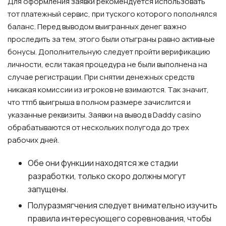
Для оформления заявки рекомендуется использовать
тот платежный сервис, при туского которого пополнялся
баланс. Перед выводом выигранных денег важно
проследить за тем, этого были отыграны равно активные
бонусы. Дополнительную следует пройти верификацию
личности, если такая процедура не были выполнена на
случае регистрации. При снятии денежных средств
никакая комиссии из игроков не взимаются. Так значит,
что ттпб выигрыша в полном размере зачислится и
указанные реквизиты. Заявки на вывод в Daddy casino
обрабатываются от нескольких полугода до трех
рабочих дней.
Обе они функции находятся же стадии
разработки, только скоро должны могут
запущены.
Полуразмягчения следует внимательно изучить
правила интересующего соревнования, чтобы