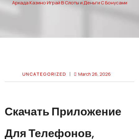
Аркада Казино Играй В Слоты и Деньги С Бонусами
UNCATEGORIZED
March 26, 2026
Скачать Приложение
Для Телефонов,