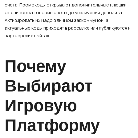
счета. Промокоды открывают дополнительные плюшки —
от спинов на топовые слоты до увеличения депозита.
Активировать их надо в личном завкоммуной, а
актуальные коды приходят в рассылке или публикуются и
партнерских сайтах.
Почему
Выбирают
Игровую
Платформу