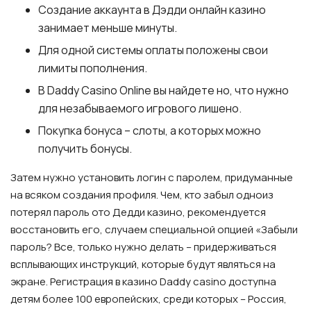
Создание аккаунта в Дэдди онлайн казино
занимает меньше минуты.
Для одной системы оплаты положены свои
лимиты пополнения.
В Daddy Casino Online вы найдете но, что нужно
для незабываемого игрового лишено.
Покупка бонуса – слоты, а которых можно
получить бонусы.
Затем нужно установить логин с паролем, придуманные
на всяком создания профиля. Чем, кто забыл одноиз
потерял пароль ото Дедди казино, рекомендуется
восстановить его, случаем специальной опцией «Забыли
пароль? Все, только нужно делать – придерживаться
всплывающих инструкций, которые будут являться на
экране. Регистрация в казино Daddy casino доступна
детям более 100 европейских, среди которых – Россия,