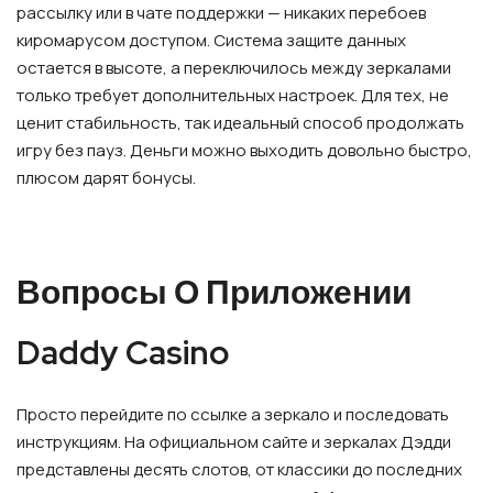
рассылку или в чате поддержки — никаких перебоев
киромарусом доступом. Система защите данных
остается в высоте, а переключилось между зеркалами
только требует дополнительных настроек. Для тех, не
ценит стабильность, так идеальный способ продолжать
игру без пауз. Деньги можно выходить довольно быстро,
плюсом дарят бонусы.
Вопросы О Приложении
Daddy Casino
Просто перейдите по ссылке а зеркало и последовать
инструкциям. На официальном сайте и зеркалах Дэдди
представлены десять слотов, от классики до последних