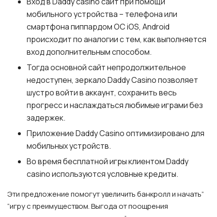
Вход в Daddy casino сайт при помощи
мобильного устройства – телефона или
смартфона пиппардом ОС iOS, Android
происходит по аналогии с тем, как выполняется
вход дополнительным способом.
Тогда основной сайт непродолжительное
недоступен, зеркало Daddy Casino позволяет
шустро войти в аккаунт, сохранить весь
прогресс и наслаждаться любимые играми без
задержек.
Приложение Daddy Casino оптимизировано для
мобильных устройств.
Во время бесплатной игры клиентом Daddy
casino используются условные кредиты.
Эти предложение помогут увеличить банкролл и начать”
“игру с преимуществом. Выгода от поощрения