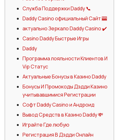
Служба Поддержки Daddy 📞
Daddy Casino официальный Сайт 🎰
актуально Зеркало Daddy Casino ✔️
Casino Daddy Быстрые Игры
Daddy
Программа лояльности Клиентов И
Vip Статус
Актуальные Бонусы в Казино Daddy
Бонусы И Промокоды Дэдди Казино
учитывавшимися Регистрации
Софт Daddy Casino и Андроид
Вывод Средств в Казино Daddy 💸
Играйте Где любую
Регистрация В Дэдди Онлайн